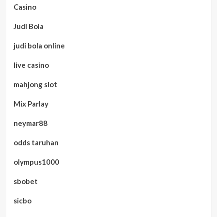
Casino
Judi Bola
judi bola online
live casino
mahjong slot
Mix Parlay
neymar88
odds taruhan
olympus1000
sbobet
sicbo