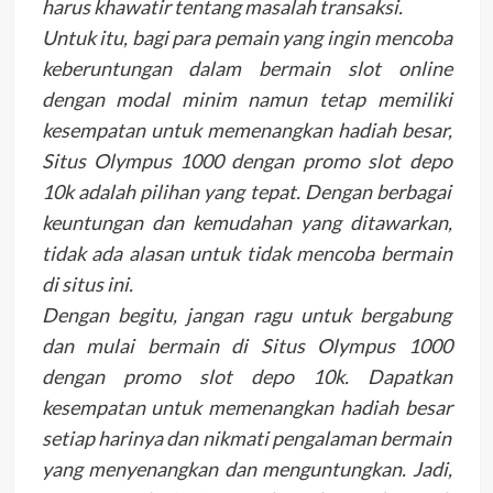
harus khawatir tentang masalah transaksi.
Untuk itu, bagi para pemain yang ingin mencoba
keberuntungan dalam bermain slot online
dengan modal minim namun tetap memiliki
kesempatan untuk memenangkan hadiah besar,
Situs Olympus 1000 dengan promo slot depo
10k adalah pilihan yang tepat. Dengan berbagai
keuntungan dan kemudahan yang ditawarkan,
tidak ada alasan untuk tidak mencoba bermain
di situs ini.
Dengan begitu, jangan ragu untuk bergabung
dan mulai bermain di Situs Olympus 1000
dengan promo slot depo 10k. Dapatkan
kesempatan untuk memenangkan hadiah besar
setiap harinya dan nikmati pengalaman bermain
yang menyenangkan dan menguntungkan. Jadi,