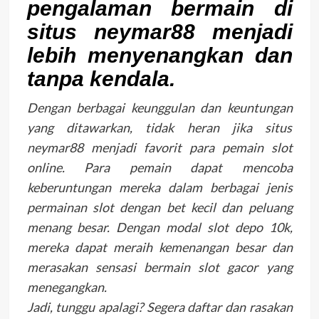
pengalaman bermain di
situs neymar88 menjadi
lebih menyenangkan dan
tanpa kendala.
Dengan berbagai keunggulan dan keuntungan
yang ditawarkan, tidak heran jika situs
neymar88 menjadi favorit para pemain slot
online. Para pemain dapat mencoba
keberuntungan mereka dalam berbagai jenis
permainan slot dengan bet kecil dan peluang
menang besar. Dengan modal slot depo 10k,
mereka dapat meraih kemenangan besar dan
merasakan sensasi bermain slot gacor yang
menegangkan.
Jadi, tunggu apalagi? Segera daftar dan rasakan