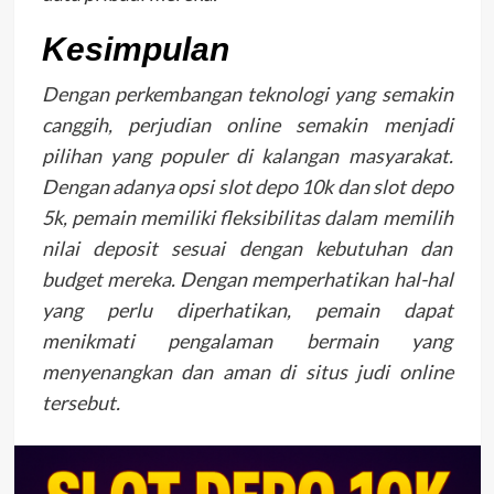
Kesimpulan
Dengan perkembangan teknologi yang semakin
canggih, perjudian online semakin menjadi
pilihan yang populer di kalangan masyarakat.
Dengan adanya opsi slot depo 10k dan slot depo
5k, pemain memiliki fleksibilitas dalam memilih
nilai deposit sesuai dengan kebutuhan dan
budget mereka. Dengan memperhatikan hal-hal
yang perlu diperhatikan, pemain dapat
menikmati pengalaman bermain yang
menyenangkan dan aman di situs judi online
tersebut.