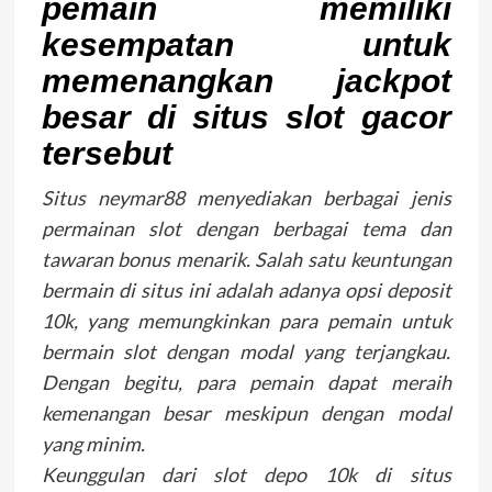
pemain memiliki
kesempatan untuk
memenangkan jackpot
besar di situs slot gacor
tersebut
Situs neymar88 menyediakan berbagai jenis
permainan slot dengan berbagai tema dan
tawaran bonus menarik. Salah satu keuntungan
bermain di situs ini adalah adanya opsi deposit
10k, yang memungkinkan para pemain untuk
bermain slot dengan modal yang terjangkau.
Dengan begitu, para pemain dapat meraih
kemenangan besar meskipun dengan modal
yang minim.
Keunggulan dari slot depo 10k di situs