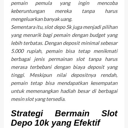
pemain pemula yang ingin mencoba
keberuntungan mereka tanpa harus
mengeluarkan banyak uang.
Sementara itu, slot depo 5k juga menjadi pilihan
yang menarik bagi pemain dengan budget yang
lebih terbatas. Dengan deposit minimal sebesar
5.000 rupiah, pemain bisa tetap menikmati
berbagai jenis permainan slot tanpa harus
merasa terbebani dengan biaya deposit yang
tinggi. Meskipun nilai depositnya rendah,
pemain tetap bisa mendapatkan kesempatan
untuk memenangkan hadiah besar di berbagai
mesin slot yang tersedia.
Strategi Bermain Slot
Depo 10k yang Efektif