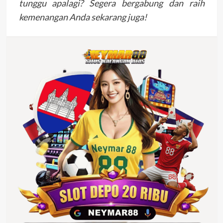
tunggu apalagi? Segera bergabung dan raih
kemenangan Anda sekarang juga!