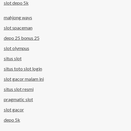
slot depo 5k
mahjong ways
slot spaceman
depo 25 bonus 25
slot olympus
situs slot
situs toto slot login
slot gacor malam ini
situs slot resmi
pragmatic slot
slot gacor
depo 5k