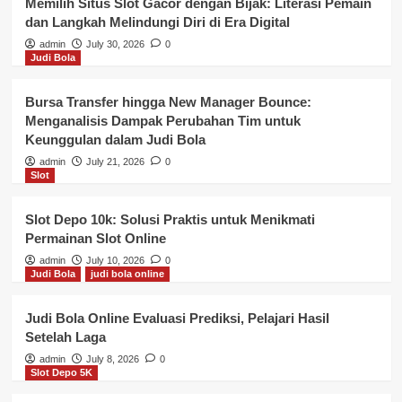
Memilih Situs Slot Gacor dengan Bijak: Literasi Pemain
dan Langkah Melindungi Diri di Era Digital
admin
July 30, 2026
0
Judi Bola
Bursa Transfer hingga New Manager Bounce:
Menganalisis Dampak Perubahan Tim untuk
Keunggulan dalam Judi Bola
admin
July 21, 2026
0
Slot
Slot Depo 10k: Solusi Praktis untuk Menikmati
Permainan Slot Online
admin
July 10, 2026
0
Judi Bola
judi bola online
Judi Bola Online Evaluasi Prediksi, Pelajari Hasil
Setelah Laga
admin
July 8, 2026
0
Slot Depo 5K