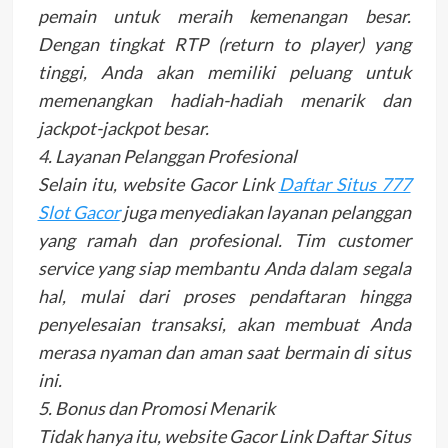
pemain untuk meraih kemenangan besar.
Dengan tingkat RTP (return to player) yang
tinggi, Anda akan memiliki peluang untuk
memenangkan hadiah-hadiah menarik dan
jackpot-jackpot besar.
4. Layanan Pelanggan Profesional
Selain itu, website Gacor Link
Daftar Situs 777
Slot Gacor
juga menyediakan layanan pelanggan
yang ramah dan profesional. Tim customer
service yang siap membantu Anda dalam segala
hal, mulai dari proses pendaftaran hingga
penyelesaian transaksi, akan membuat Anda
merasa nyaman dan aman saat bermain di situs
ini.
5. Bonus dan Promosi Menarik
Tidak hanya itu, website Gacor Link Daftar Situs