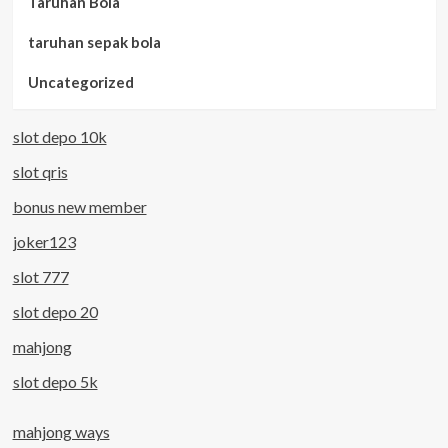
Taruhan Bola
taruhan sepak bola
Uncategorized
slot depo 10k
slot qris
bonus new member
joker123
slot 777
slot depo 20
mahjong
slot depo 5k
mahjong ways