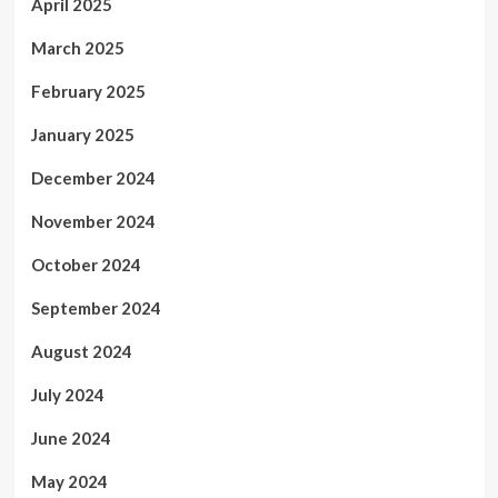
April 2025
March 2025
February 2025
January 2025
December 2024
November 2024
October 2024
September 2024
August 2024
July 2024
June 2024
May 2024