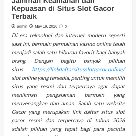
Jaminan Keamanan dan
Kepuasan di Situs Slot Gacor
Terbaik
0
admin
May 19, 2026
Di era teknologi dan internet modern seperti
saat ini, bermain permainan kasino online telah
menjadi salah satu hiburan favorit bagi banyak
orang. Dengan begitu banyak pilihan
situs
https://linkdaftarsitusslotgacor.online/
slot online yang tersedia, penting untuk memilih
situs yang resmi dan terpercaya agar dapat
menikmati pengalaman bermain yang
menyenangkan dan aman. Salah satu website
Gacor yang merupakan link daftar situs slot
gacor resmi dan terpercaya di tahun 2026
adalah pilihan yang tepat bagi para pecinta