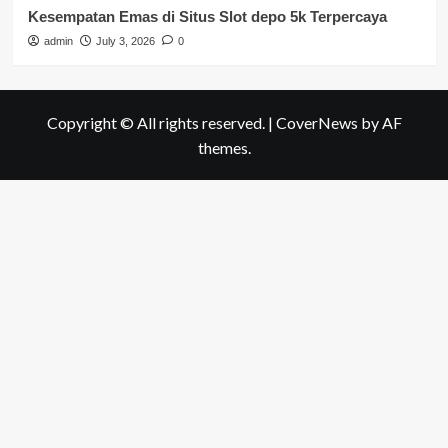
Kesempatan Emas di Situs Slot depo 5k Terpercaya
admin
July 3, 2026
0
Copyright © All rights reserved.
|
CoverNews
by AF
themes.