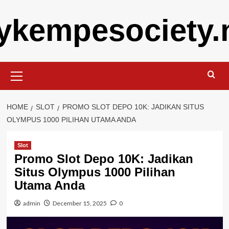
Skip
ykempesociety.
to
content
Primary
Menu
HOME
SLOT
PROMO SLOT DEPO 10K: JADIKAN SITUS
OLYMPUS 1000 PILIHAN UTAMA ANDA
Slot
Promo Slot Depo 10K: Jadikan
Situs Olympus 1000 Pilihan
Utama Anda
admin
December 15, 2025
0