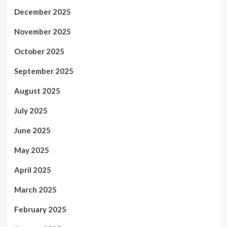
December 2025
November 2025
October 2025
September 2025
August 2025
July 2025
June 2025
May 2025
April 2025
March 2025
February 2025