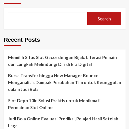
Search
Recent Posts
Memilih Situs Slot Gacor dengan Bijak: Literasi Pemain
dan Langkah Melindungi Diri di Era Digital
Bursa Transfer hingga New Manager Bounce:
Menganalisis Dampak Perubahan Tim untuk Keunggulan
dalam Judi Bola
Slot Depo 10k: Solusi Praktis untuk Menikmati
Permainan Slot Online
Judi Bola Online Evaluasi Prediksi, Pelajari Hasil Setelah
Laga