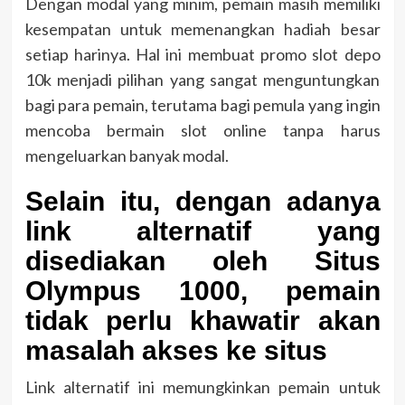
Dengan modal yang minim, pemain masih memiliki
kesempatan untuk memenangkan hadiah besar
setiap harinya. Hal ini membuat promo slot depo
10k menjadi pilihan yang sangat menguntungkan
bagi para pemain, terutama bagi pemula yang ingin
mencoba bermain slot online tanpa harus
mengeluarkan banyak modal.
Selain itu, dengan adanya
link alternatif yang
disediakan oleh Situs
Olympus 1000, pemain
tidak perlu khawatir akan
masalah akses ke situs
Link alternatif ini memungkinkan pemain untuk