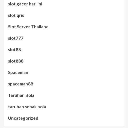
slot gacor hari ini
slot qris
Slot Server Thailand
slot777
slot88
slot888
Spaceman
spaceman88
Taruhan Bola
taruhan sepak bola
Uncategorized