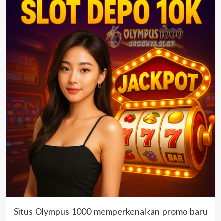
Situs Olympus 1000 memperkenalkan promo baru