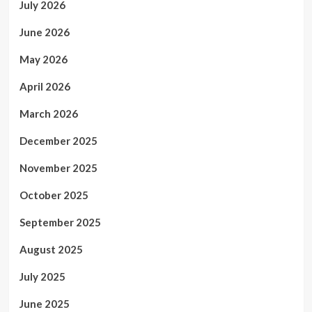
July 2026
June 2026
May 2026
April 2026
March 2026
December 2025
November 2025
October 2025
September 2025
August 2025
July 2025
June 2025