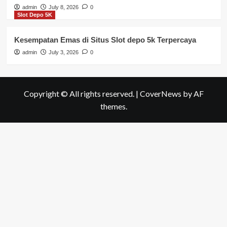
admin
July 8, 2026
0
Slot Depo 5K
Kesempatan Emas di Situs Slot depo 5k Terpercaya
admin
July 3, 2026
0
Copyright © All rights reserved.
|
CoverNews
by AF
themes.