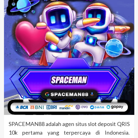
SPACEMAN88 adalah agen situs slot deposit QRIS
10k pertama yang terpercaya di Indonesia.