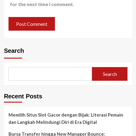
for the next time I comment.
Search
Search
Recent Posts
Memilih Situs Slot Gacor dengan Bijak: Literasi Pemain
dan Langkah Melindungi Diri di Era Digital
Bursa Transfer hingga New Manager Bounce: