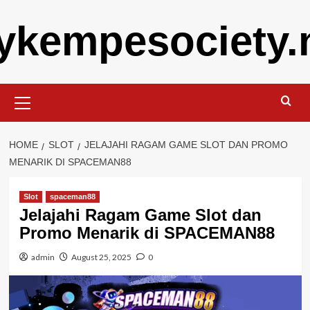
Skip
ykempesociety.
to
content
Primary
Menu
HOME
SLOT
JELAJAHI RAGAM GAME SLOT DAN PROMO
MENARIK DI SPACEMAN88
Slot
spaceman88
Jelajahi Ragam Game Slot dan
Promo Menarik di SPACEMAN88
admin
August 25, 2025
0