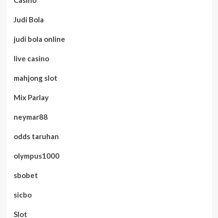
Casino
Judi Bola
judi bola online
live casino
mahjong slot
Mix Parlay
neymar88
odds taruhan
olympus1000
sbobet
sicbo
Slot