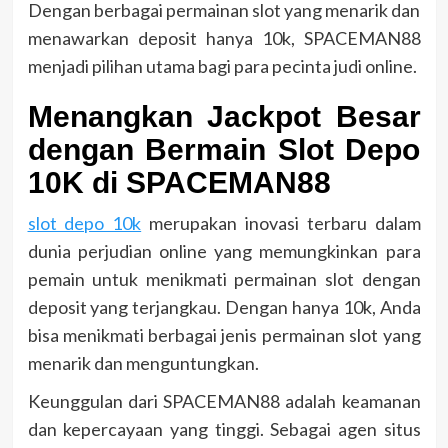
Dengan berbagai permainan slot yang menarik dan
menawarkan deposit hanya 10k, SPACEMAN88
menjadi pilihan utama bagi para pecinta judi online.
Menangkan Jackpot Besar
dengan Bermain Slot Depo
10K di SPACEMAN88
slot depo 10k
merupakan inovasi terbaru dalam
dunia perjudian online yang memungkinkan para
pemain untuk menikmati permainan slot dengan
deposit yang terjangkau. Dengan hanya 10k, Anda
bisa menikmati berbagai jenis permainan slot yang
menarik dan menguntungkan.
Keunggulan dari SPACEMAN88 adalah keamanan
dan kepercayaan yang tinggi. Sebagai agen situs