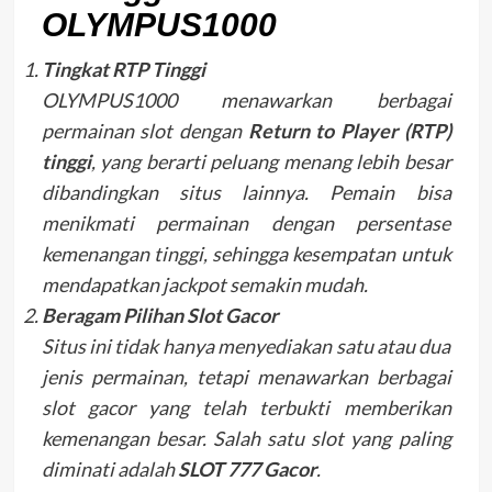
OLYMPUS1000
Tingkat RTP Tinggi
OLYMPUS1000 menawarkan berbagai
permainan slot dengan
Return to Player (RTP)
tinggi
, yang berarti peluang menang lebih besar
dibandingkan situs lainnya. Pemain bisa
menikmati permainan dengan persentase
kemenangan tinggi, sehingga kesempatan untuk
mendapatkan jackpot semakin mudah.
Beragam Pilihan Slot Gacor
Situs ini tidak hanya menyediakan satu atau dua
jenis permainan, tetapi menawarkan berbagai
slot gacor yang telah terbukti memberikan
kemenangan besar. Salah satu slot yang paling
diminati adalah
SLOT 777 Gacor
.