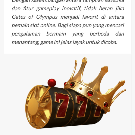
dan fitur gameplay inovatif, tidak heran jika
Gates of Olympus
menjadi favorit di antara
pemain slot online. Bagi siapa pun yang mencari
pengalaman bermain yang berbeda dan
menantang, game ini jelas layak untuk dicoba.