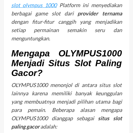
slot olympus 1000
Platform ini menyediakan
berbagai game slot dari
provider ternama
dengan fitur-fitur canggih yang menjadikan
setiap permainan semakin seru dan
menguntungkan.
Mengapa OLYMPUS1000
Menjadi Situs Slot Paling
Gacor?
OLYMPUS1000 menonjol di antara situs slot
lainnya karena memiliki banyak keunggulan
yang membuatnya menjadi pilihan utama bagi
para pemain. Beberapa alasan mengapa
OLYMPUS1000 dianggap sebagai
situs slot
paling gacor
adalah: