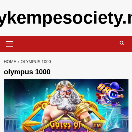
Skip
ykempesociety.
to
content
Primary
Menu
HOME
OLYMPUS 1000
olympus 1000