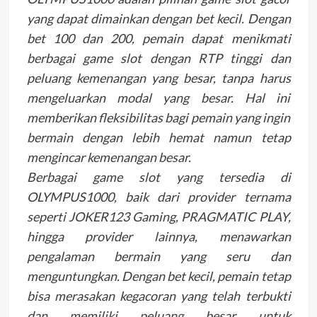
yang dapat dimainkan dengan bet kecil. Dengan
bet 100 dan 200, pemain dapat menikmati
berbagai game slot dengan RTP tinggi dan
peluang kemenangan yang besar, tanpa harus
mengeluarkan modal yang besar. Hal ini
memberikan fleksibilitas bagi pemain yang ingin
bermain dengan lebih hemat namun tetap
mengincar kemenangan besar.
Berbagai game slot yang tersedia di
OLYMPUS1000, baik dari provider ternama
seperti JOKER123 Gaming, PRAGMATIC PLAY,
hingga provider lainnya, menawarkan
pengalaman bermain yang seru dan
menguntungkan. Dengan bet kecil, pemain tetap
bisa merasakan kegacoran yang telah terbukti
dan memiliki peluang besar untuk