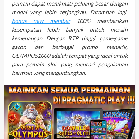
pemain dapat menikmati peluang besar dengan
modal yang lebih terjangkau. Ditambah lagi,
bonus new member
100% memberikan
kesempatan lebih banyak untuk meraih
kemenangan. Dengan RTP tinggi, game-game
gacor, dan berbagai promo menarik,
OLYMPUS1000 adalah tempat yang ideal untuk
para pemain slot yang mencari pengalaman
bermain yang menguntungkan.