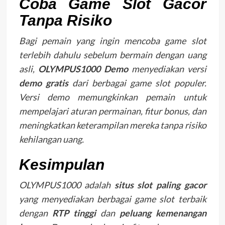
Coba Game Slot Gacor
Tanpa Risiko
Bagi pemain yang ingin mencoba game slot
terlebih dahulu sebelum bermain dengan uang
asli,
OLYMPUS1000 Demo
menyediakan versi
demo gratis
dari berbagai game slot populer.
Versi demo memungkinkan pemain untuk
mempelajari aturan permainan, fitur bonus, dan
meningkatkan keterampilan mereka tanpa risiko
kehilangan uang.
Kesimpulan
OLYMPUS1000 adalah
situs slot paling gacor
yang menyediakan berbagai game slot terbaik
dengan
RTP tinggi
dan
peluang kemenangan