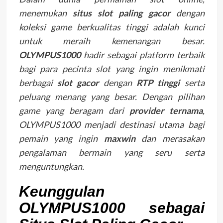
menemukan
situs slot paling gacor
dengan
koleksi game berkualitas tinggi adalah kunci
untuk meraih kemenangan besar.
OLYMPUS1000
hadir sebagai platform terbaik
bagi para pecinta slot yang ingin menikmati
berbagai
slot gacor
dengan
RTP tinggi
serta
peluang menang yang besar. Dengan pilihan
game yang beragam dari
provider ternama
,
OLYMPUS1000 menjadi destinasi utama bagi
pemain yang ingin
maxwin
dan merasakan
pengalaman bermain yang seru serta
menguntungkan.
Keunggulan
OLYMPUS1000 sebagai