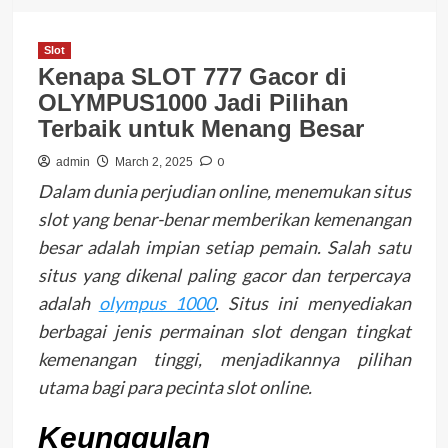
Slot
Kenapa SLOT 777 Gacor di
OLYMPUS1000 Jadi Pilihan
Terbaik untuk Menang Besar
0
admin
March 2, 2025
Dalam dunia perjudian online, menemukan situs
slot yang benar-benar memberikan kemenangan
besar adalah impian setiap pemain. Salah satu
situs yang dikenal paling gacor dan terpercaya
adalah
olympus 1000
. Situs ini menyediakan
berbagai jenis permainan slot dengan tingkat
kemenangan tinggi, menjadikannya pilihan
utama bagi para pecinta slot online.
Keunggulan