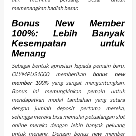
memenangkan hadiah besar.
Bonus New Member
100%: Lebih Banyak
Kesempatan untuk
Menang
Sebagai bentuk apresiasi kepada pemain baru,
OLYMPUS1000 memberikan
bonus new
member 100%
yang sangat menguntungkan.
Bonus ini memungkinkan pemain untuk
mendapatkan modal tambahan yang setara
dengan jumlah deposit pertama mereka,
sehingga mereka bisa memulai petualangan slot
online mereka dengan lebih banyak peluang
untuk menang. Dengan bonus new member