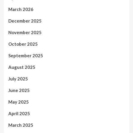
March 2026
December 2025
November 2025
October 2025
September 2025
August 2025
July 2025
June 2025
May 2025
April 2025
March 2025