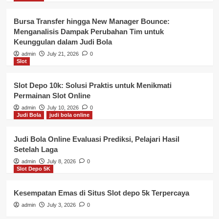
Bursa Transfer hingga New Manager Bounce:
Menganalisis Dampak Perubahan Tim untuk
Keunggulan dalam Judi Bola
admin
July 21, 2026
0
Slot
Slot Depo 10k: Solusi Praktis untuk Menikmati
Permainan Slot Online
admin
July 10, 2026
0
Judi Bola
judi bola online
Judi Bola Online Evaluasi Prediksi, Pelajari Hasil
Setelah Laga
admin
July 8, 2026
0
Slot Depo 5K
Kesempatan Emas di Situs Slot depo 5k Terpercaya
admin
July 3, 2026
0