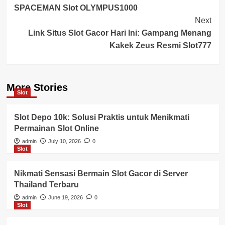
Navigation
SPACEMAN Slot OLYMPUS1000
Next
Link Situs Slot Gacor Hari Ini: Gampang Menang
Kakek Zeus Resmi Slot777
More Stories
Slot
Slot Depo 10k: Solusi Praktis untuk Menikmati
Permainan Slot Online
admin
July 10, 2026
0
Slot
Nikmati Sensasi Bermain Slot Gacor di Server
Thailand Terbaru
admin
June 19, 2026
0
Slot