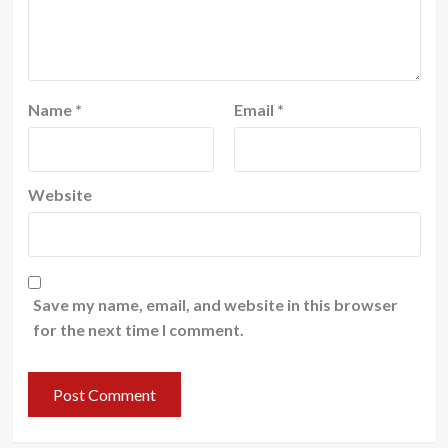
Name
*
Email
*
Website
Save my name, email, and website in this browser
for the next time I comment.