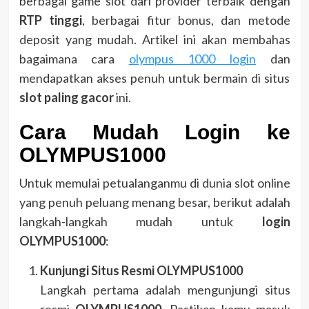
berbagai game slot dari provider terbaik dengan
RTP tinggi
, berbagai fitur bonus, dan metode
deposit yang mudah. Artikel ini akan membahas
bagaimana cara
olympus 1000 login
dan
mendapatkan akses penuh untuk bermain di situs
slot paling gacor
ini.
Cara Mudah Login ke
OLYMPUS1000
Untuk memulai petualanganmu di dunia slot online
yang penuh peluang menang besar, berikut adalah
langkah-langkah mudah untuk
login
OLYMPUS1000
:
Kunjungi Situs Resmi OLYMPUS1000
Langkah pertama adalah mengunjungi situs