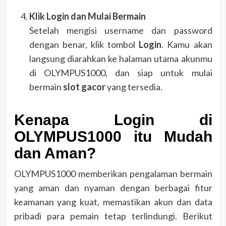
Klik Login dan Mulai Bermain
Setelah mengisi username dan password
dengan benar, klik tombol
Login
. Kamu akan
langsung diarahkan ke halaman utama akunmu
di OLYMPUS1000, dan siap untuk mulai
bermain
slot gacor
yang tersedia.
Kenapa Login di
OLYMPUS1000 itu Mudah
dan Aman?
OLYMPUS1000 memberikan pengalaman bermain
yang aman dan nyaman dengan berbagai fitur
keamanan yang kuat, memastikan akun dan data
pribadi para pemain tetap terlindungi. Berikut