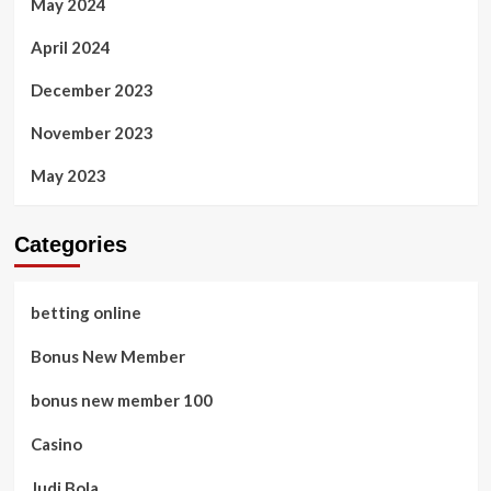
May 2024
April 2024
December 2023
November 2023
May 2023
Categories
betting online
Bonus New Member
bonus new member 100
Casino
Judi Bola