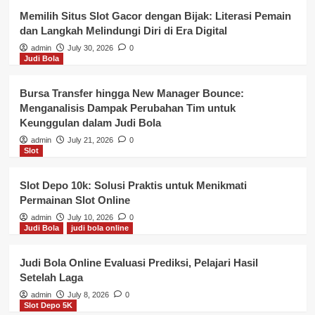
Memilih Situs Slot Gacor dengan Bijak: Literasi Pemain
dan Langkah Melindungi Diri di Era Digital
admin
July 30, 2026
0
Judi Bola
Bursa Transfer hingga New Manager Bounce:
Menganalisis Dampak Perubahan Tim untuk
Keunggulan dalam Judi Bola
admin
July 21, 2026
0
Slot
Slot Depo 10k: Solusi Praktis untuk Menikmati
Permainan Slot Online
admin
July 10, 2026
0
Judi Bola
judi bola online
Judi Bola Online Evaluasi Prediksi, Pelajari Hasil
Setelah Laga
admin
July 8, 2026
0
Slot Depo 5K