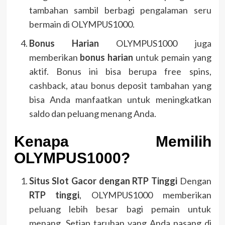
tambahan sambil berbagi pengalaman seru
bermain di OLYMPUS1000.
Bonus Harian
OLYMPUS1000 juga
memberikan
bonus harian
untuk pemain yang
aktif. Bonus ini bisa berupa free spins,
cashback, atau bonus deposit tambahan yang
bisa Anda manfaatkan untuk meningkatkan
saldo dan peluang menang Anda.
Kenapa Memilih
OLYMPUS1000?
Situs Slot Gacor dengan RTP Tinggi
Dengan
RTP tinggi
, OLYMPUS1000 memberikan
peluang lebih besar bagi pemain untuk
menang. Setiap taruhan yang Anda pasang di