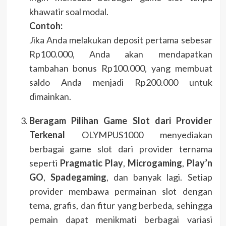
khawatir soal modal.
Contoh:
Jika Anda melakukan deposit pertama sebesar
Rp100.000, Anda akan mendapatkan
tambahan bonus Rp100.000, yang membuat
saldo Anda menjadi Rp200.000 untuk
dimainkan.
Beragam Pilihan Game Slot dari Provider
Terkenal
OLYMPUS1000 menyediakan
berbagai game slot dari provider ternama
seperti
Pragmatic Play
,
Microgaming
,
Play’n
GO
,
Spadegaming
, dan banyak lagi. Setiap
provider membawa permainan slot dengan
tema, grafis, dan fitur yang berbeda, sehingga
pemain dapat menikmati berbagai variasi