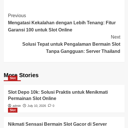
Post
Previous
Mengatasi Kekalahan dengan Lebih Tenang: Fitur
Navigation
Garansi 100 untuk Slot Online
Next
Solusi Tepat untuk Pengalaman Bermain Slot
Tanpa Gangguan: Server Thailand
More Stories
Slot
Slot Depo 10k: Solusi Praktis untuk Menikmati
Permainan Slot Online
admin
July 10, 2026
0
Slot
Nikmati Sensasi Bermain Slot Gacor di Server