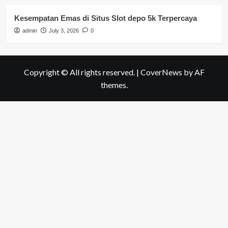
Kesempatan Emas di Situs Slot depo 5k Terpercaya
admin
July 3, 2026
0
Copyright © All rights reserved.
|
CoverNews
by AF
themes.