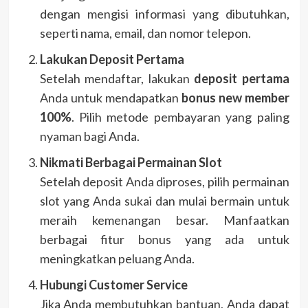
dengan mengisi informasi yang dibutuhkan,
seperti nama, email, dan nomor telepon.
Lakukan Deposit Pertama
Setelah mendaftar, lakukan
deposit pertama
Anda untuk mendapatkan
bonus new member
100%
. Pilih metode pembayaran yang paling
nyaman bagi Anda.
Nikmati Berbagai Permainan Slot
Setelah deposit Anda diproses, pilih permainan
slot yang Anda sukai dan mulai bermain untuk
meraih kemenangan besar. Manfaatkan
berbagai fitur bonus yang ada untuk
meningkatkan peluang Anda.
Hubungi Customer Service
Jika Anda membutuhkan bantuan, Anda dapat