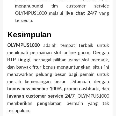
menghubungi tim customer service
OLYMPUS1000 melalui
live chat 24/7
yang
tersedia.
Kesimpulan
OLYMPUS1000
adalah tempat terbaik untuk
menikmati permainan slot online gacor. Dengan
RTP tinggi
, berbagai pilihan game slot menarik,
dan banyak fitur bonus menguntungkan, situs ini
menawarkan peluang besar bagi pemain untuk
meraih kemenangan besar. Ditambah dengan
bonus new member 100%
,
promo cashback
, dan
layanan customer service 24/7
, OLYMPUS1000
memberikan pengalaman bermain yang tak
terlupakan.