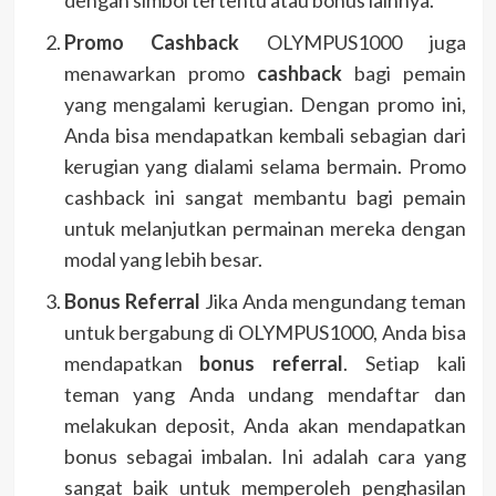
Promo Cashback
OLYMPUS1000 juga
menawarkan promo
cashback
bagi pemain
yang mengalami kerugian. Dengan promo ini,
Anda bisa mendapatkan kembali sebagian dari
kerugian yang dialami selama bermain. Promo
cashback ini sangat membantu bagi pemain
untuk melanjutkan permainan mereka dengan
modal yang lebih besar.
Bonus Referral
Jika Anda mengundang teman
untuk bergabung di OLYMPUS1000, Anda bisa
mendapatkan
bonus referral
. Setiap kali
teman yang Anda undang mendaftar dan
melakukan deposit, Anda akan mendapatkan
bonus sebagai imbalan. Ini adalah cara yang
sangat baik untuk memperoleh penghasilan