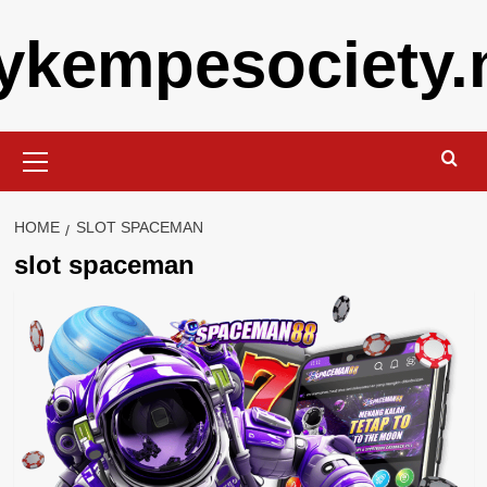
Skip
ykempesociety.
to
content
Primary
Menu
HOME
SLOT SPACEMAN
slot spaceman