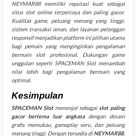
NEYMAR88 memiliki reputasi kuat sebagai
situs slot online terpercaya dan paling gacor.
Kualitas game, peluang menang yang tinggi,
sistem transaksi aman, dan layanan pelanggan
responsif menjadikan platform ini pilihan utama
bagi pemain yang menginginkan pengalaman
bermain slot profesional. Dukungan game
unggulan seperti SPACEMAN Slot menambah
nilai lebih bagi pengalaman bermain yang
optimal.
Kesimpulan
SPACEMAN Slot
menonjol sebagai
slot paling
gacor bertema luar angkasa
dengan desain
grafis memukau, gameplay seru, dan peluang
menang tinggi. Dengan tersedia di
NEYMAR88
,