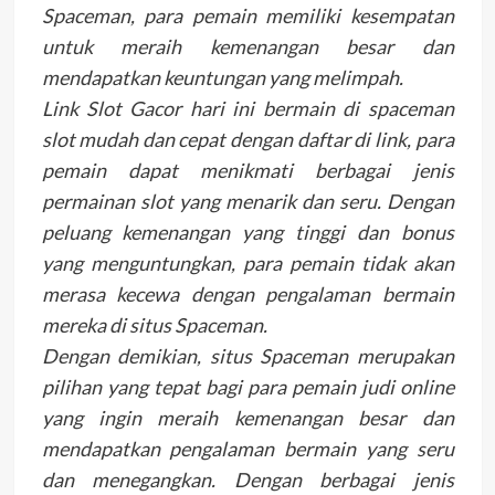
Spaceman, para pemain memiliki kesempatan
untuk meraih kemenangan besar dan
mendapatkan keuntungan yang melimpah.
Link Slot Gacor hari ini bermain di spaceman
slot mudah dan cepat dengan daftar di link, para
pemain dapat menikmati berbagai jenis
permainan slot yang menarik dan seru. Dengan
peluang kemenangan yang tinggi dan bonus
yang menguntungkan, para pemain tidak akan
merasa kecewa dengan pengalaman bermain
mereka di situs Spaceman.
Dengan demikian, situs Spaceman merupakan
pilihan yang tepat bagi para pemain judi online
yang ingin meraih kemenangan besar dan
mendapatkan pengalaman bermain yang seru
dan menegangkan. Dengan berbagai jenis