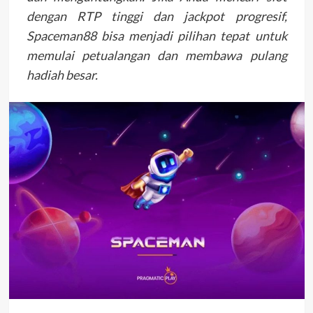
dengan RTP tinggi dan jackpot progresif,
Spaceman88 bisa menjadi pilihan tepat untuk
memulai petualangan dan membawa pulang
hadiah besar.