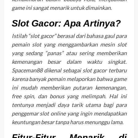
game ini sangat menarik untuk dimainkan.
Slot Gacor: Apa Artinya?
Istilah “slot gacor” berasal dari bahasa gaul para
pemain slot yang menggambarkan mesin slot
yang sedang “panas” atau sering memberikan
kemenangan besar dalam waktu singkat.
Spaceman88 dikenal sebagai slot gacor terbaru
karena banyak pemain melaporkan bahwa game
ini mudah memberikan putaran kemenangan,
free spin, dan bonus yang melimpah. Hal ini
tentunya menjadi daya tarik utama bagi para
penggemar slot online yang ingin mendapatkan
keuntungan besar tanpa harus menunggu lama.
Fitur-Fitur Menarik di