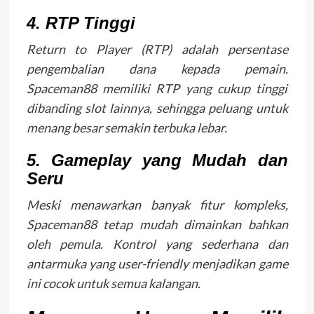
4. RTP Tinggi
Return to Player (RTP) adalah persentase
pengembalian dana kepada pemain.
Spaceman88 memiliki RTP yang cukup tinggi
dibanding slot lainnya, sehingga peluang untuk
menang besar semakin terbuka lebar.
5. Gameplay yang Mudah dan
Seru
Meski menawarkan banyak fitur kompleks,
Spaceman88 tetap mudah dimainkan bahkan
oleh pemula. Kontrol yang sederhana dan
antarmuka yang user-friendly menjadikan game
ini cocok untuk semua kalangan.