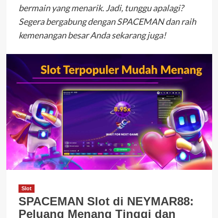
bermain yang menarik. Jadi, tunggu apalagi?
Segera bergabung dengan SPACEMAN dan raih
kemenangan besar Anda sekarang juga!
Slot
SPACEMAN Slot di NEYMAR88:
Peluang Menang Tinggi dan