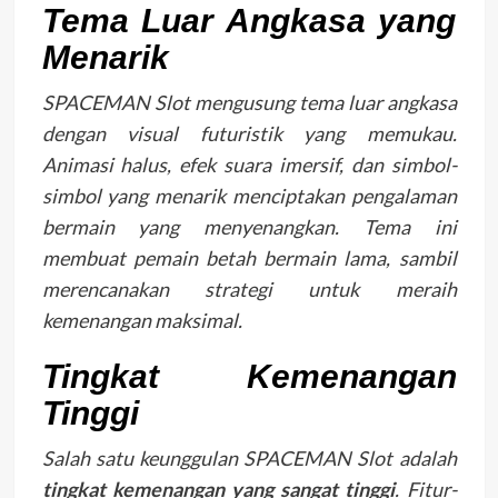
Tema Luar Angkasa yang
Menarik
SPACEMAN Slot mengusung tema luar angkasa
dengan visual futuristik yang memukau.
Animasi halus, efek suara imersif, dan simbol-
simbol yang menarik menciptakan pengalaman
bermain yang menyenangkan. Tema ini
membuat pemain betah bermain lama, sambil
merencanakan strategi untuk meraih
kemenangan maksimal.
Tingkat Kemenangan
Tinggi
Salah satu keunggulan SPACEMAN Slot adalah
tingkat kemenangan yang sangat tinggi
. Fitur-