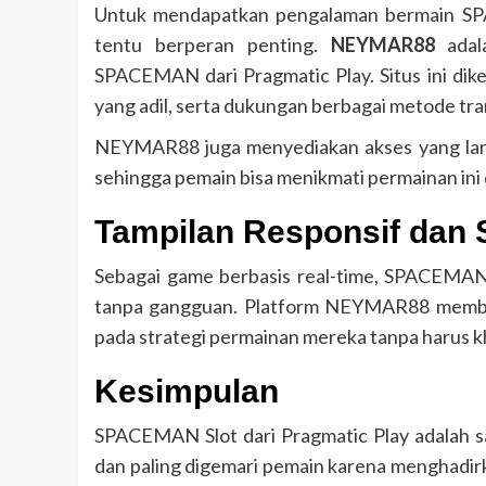
Untuk mendapatkan pengalaman bermain SPA
tentu berperan penting.
NEYMAR88
adala
SPACEMAN dari Pragmatic Play. Situs ini dike
yang adil, serta dukungan berbagai metode tra
NEYMAR88 juga menyediakan akses yang lan
sehingga pemain bisa menikmati permainan ini de
Tampilan Responsif dan 
Sebagai game berbasis real-time, SPACEMA
tanpa gangguan. Platform NEYMAR88 memberi
pada strategi permainan mereka tanpa harus kh
Kesimpulan
SPACEMAN Slot dari Pragmatic Play adalah sa
dan paling digemari pemain karena menghadirka