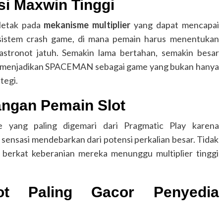
si Maxwin Tinggi
letak pada
mekanisme multiplier
yang dapat mencapai
sistem crash game, di mana pemain harus menentukan
astronot jatuh. Semakin lama bertahan, semakin besar
 ini menjadikan SPACEMAN sebagai game yang bukan hanya
tegi.
langan Pemain Slot
yang paling digemari dari Pragmatic Play karena
ensasi mendebarkan dari potensi perkalian besar. Tidak
 berkat keberanian mereka menunggu multiplier tinggi
ot Paling Gacor Penyedia