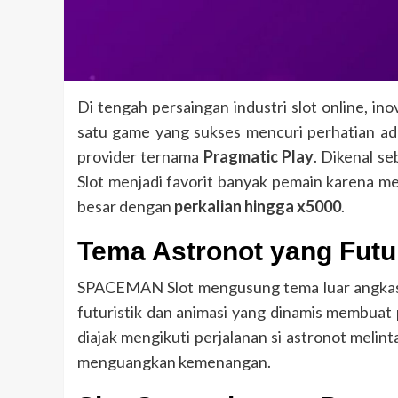
Di tengah persaingan industri slot online, ino
satu game yang sukses mencuri perhatian a
provider ternama
Pragmatic Play
. Dikenal se
Slot menjadi favorit banyak pemain karena m
besar dengan
perkalian hingga x5000
.
Tema Astronot yang Futuri
SPACEMAN Slot mengusung tema luar angkasa
futuristik dan animasi yang dinamis membuat 
diajak mengikuti perjalanan si astronot meli
menguangkan kemenangan.