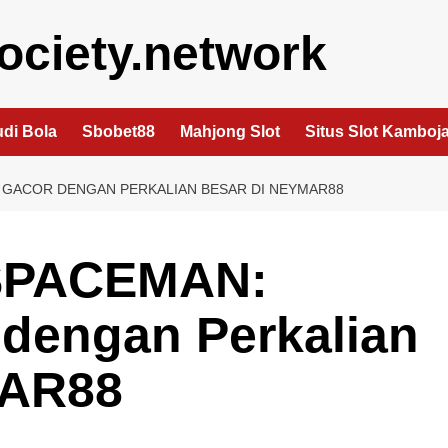
ciety.network
udi Bola
Sbobet88
Mahjong Slot
Situs Slot Kamboj
 GACOR DENGAN PERKALIAN BESAR DI NEYMAR88
 SPACEMAN:
 dengan Perkalian
MAR88