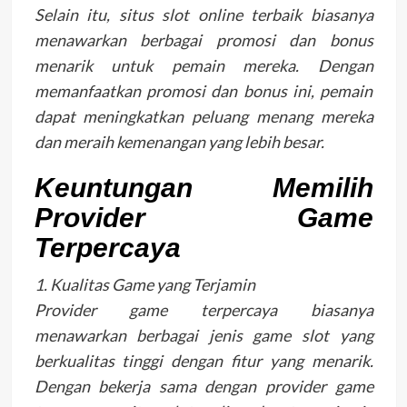
Selain itu, situs slot online terbaik biasanya
menawarkan berbagai promosi dan bonus
menarik untuk pemain mereka. Dengan
memanfaatkan promosi dan bonus ini, pemain
dapat meningkatkan peluang menang mereka
dan meraih kemenangan yang lebih besar.
Keuntungan Memilih
Provider Game
Terpercaya
1. Kualitas Game yang Terjamin
Provider game terpercaya biasanya
menawarkan berbagai jenis game slot yang
berkualitas tinggi dengan fitur yang menarik.
Dengan bekerja sama dengan provider game