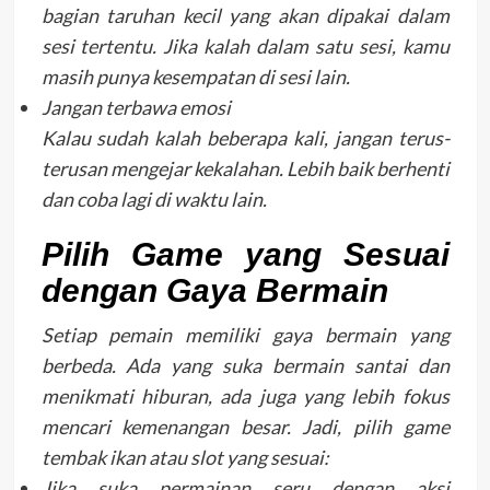
bagian taruhan kecil yang akan dipakai dalam
sesi tertentu. Jika kalah dalam satu sesi, kamu
masih punya kesempatan di sesi lain.
Jangan terbawa emosi
Kalau sudah kalah beberapa kali, jangan terus-
terusan mengejar kekalahan. Lebih baik berhenti
dan coba lagi di waktu lain.
Pilih Game yang Sesuai
dengan Gaya Bermain
Setiap pemain memiliki gaya bermain yang
berbeda. Ada yang suka bermain santai dan
menikmati hiburan, ada juga yang lebih fokus
mencari kemenangan besar. Jadi, pilih game
tembak ikan atau slot yang sesuai:
Jika suka permainan seru dengan aksi