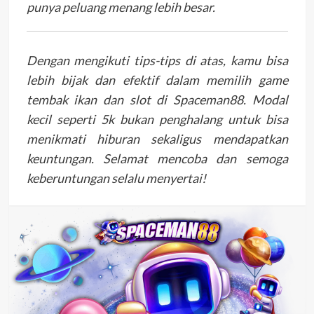
punya peluang menang lebih besar.
Dengan mengikuti tips-tips di atas, kamu bisa
lebih bijak dan efektif dalam memilih game
tembak ikan dan slot di Spaceman88. Modal
kecil seperti 5k bukan penghalang untuk bisa
menikmati hiburan sekaligus mendapatkan
keuntungan. Selamat mencoba dan semoga
keberuntungan selalu menyertai!