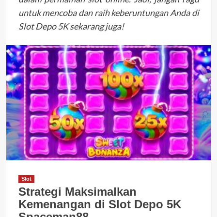
untuk mencoba dan raih keberuntungan Anda di
Slot Depo 5K sekarang juga!
Slot
Strategi Maksimalkan
Kemenangan di Slot Depo 5K
Spaceman88