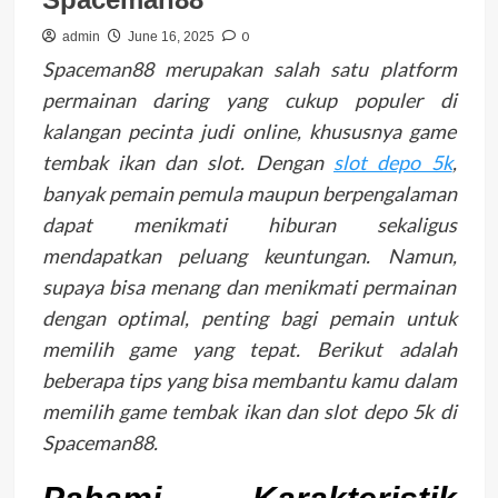
0
admin
June 16, 2025
Spaceman88 merupakan salah satu platform
permainan daring yang cukup populer di
kalangan pecinta judi online, khususnya game
tembak ikan dan slot. Dengan
slot depo 5k
,
banyak pemain pemula maupun berpengalaman
dapat menikmati hiburan sekaligus
mendapatkan peluang keuntungan. Namun,
supaya bisa menang dan menikmati permainan
dengan optimal, penting bagi pemain untuk
memilih game yang tepat. Berikut adalah
beberapa tips yang bisa membantu kamu dalam
memilih game tembak ikan dan slot depo 5k di
Spaceman88.