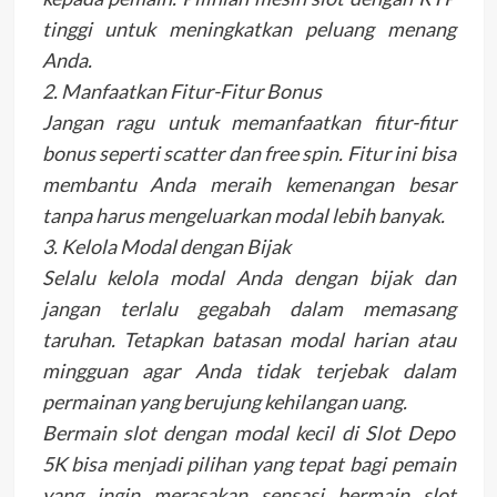
tinggi untuk meningkatkan peluang menang
Anda.
2. Manfaatkan Fitur-Fitur Bonus
Jangan ragu untuk memanfaatkan fitur-fitur
bonus seperti scatter dan free spin. Fitur ini bisa
membantu Anda meraih kemenangan besar
tanpa harus mengeluarkan modal lebih banyak.
3. Kelola Modal dengan Bijak
Selalu kelola modal Anda dengan bijak dan
jangan terlalu gegabah dalam memasang
taruhan. Tetapkan batasan modal harian atau
mingguan agar Anda tidak terjebak dalam
permainan yang berujung kehilangan uang.
Bermain slot dengan modal kecil di Slot Depo
5K bisa menjadi pilihan yang tepat bagi pemain
yang ingin merasakan sensasi bermain slot