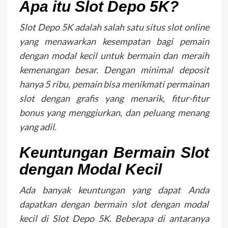
Apa itu Slot Depo 5K?
Slot Depo 5K adalah salah satu situs slot online
yang menawarkan kesempatan bagi pemain
dengan modal kecil untuk bermain dan meraih
kemenangan besar. Dengan minimal deposit
hanya 5 ribu, pemain bisa menikmati permainan
slot dengan grafis yang menarik, fitur-fitur
bonus yang menggiurkan, dan peluang menang
yang adil.
Keuntungan Bermain Slot
dengan Modal Kecil
Ada banyak keuntungan yang dapat Anda
dapatkan dengan bermain slot dengan modal
kecil di Slot Depo 5K. Beberapa di antaranya