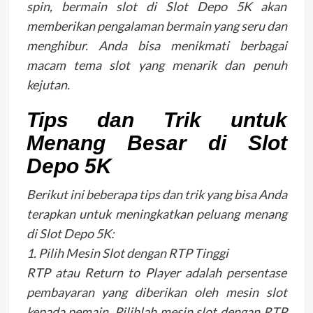
spin, bermain slot di Slot Depo 5K akan
memberikan pengalaman bermain yang seru dan
menghibur. Anda bisa menikmati berbagai
macam tema slot yang menarik dan penuh
kejutan.
Tips dan Trik untuk
Menang Besar di Slot
Depo 5K
Berikut ini beberapa tips dan trik yang bisa Anda
terapkan untuk meningkatkan peluang menang
di Slot Depo 5K:
1. Pilih Mesin Slot dengan RTP Tinggi
RTP atau Return to Player adalah persentase
pembayaran yang diberikan oleh mesin slot
kepada pemain. Pilihlah mesin slot dengan RTP