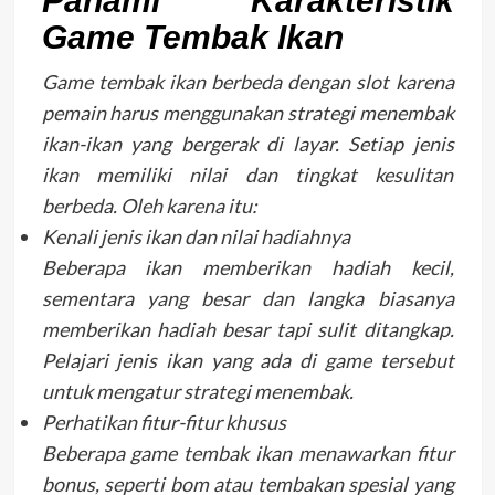
Pahami Karakteristik
Game Tembak Ikan
Game tembak ikan berbeda dengan slot karena
pemain harus menggunakan strategi menembak
ikan-ikan yang bergerak di layar. Setiap jenis
ikan memiliki nilai dan tingkat kesulitan
berbeda. Oleh karena itu:
Kenali jenis ikan dan nilai hadiahnya
Beberapa ikan memberikan hadiah kecil,
sementara yang besar dan langka biasanya
memberikan hadiah besar tapi sulit ditangkap.
Pelajari jenis ikan yang ada di game tersebut
untuk mengatur strategi menembak.
Perhatikan fitur-fitur khusus
Beberapa game tembak ikan menawarkan fitur
bonus, seperti bom atau tembakan spesial yang