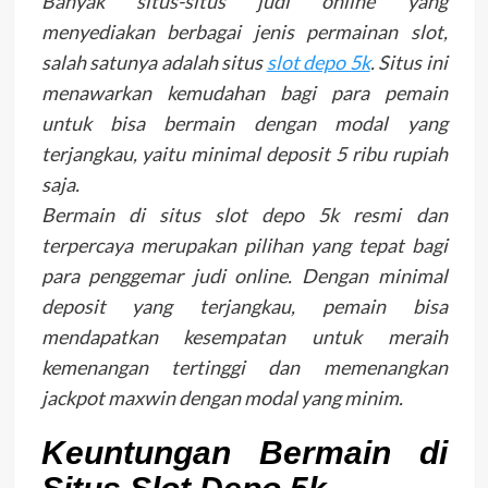
Banyak situs-situs judi online yang
menyediakan berbagai jenis permainan slot,
salah satunya adalah situs
slot depo 5k
. Situs ini
menawarkan kemudahan bagi para pemain
untuk bisa bermain dengan modal yang
terjangkau, yaitu minimal deposit 5 ribu rupiah
saja.
Bermain di situs slot depo 5k resmi dan
terpercaya merupakan pilihan yang tepat bagi
para penggemar judi online. Dengan minimal
deposit yang terjangkau, pemain bisa
mendapatkan kesempatan untuk meraih
kemenangan tertinggi dan memenangkan
jackpot maxwin dengan modal yang minim.
Keuntungan Bermain di