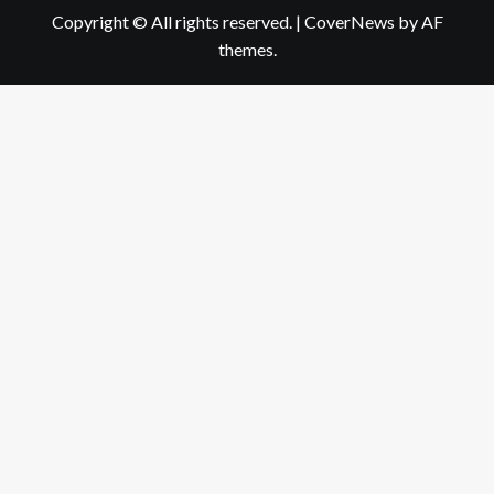
Copyright © All rights reserved.
|
CoverNews
by AF
themes.