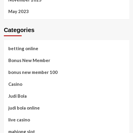
May 2023
Categories
betting online
Bonus New Member
bonus new member 100
Casino
Judi Bola
judi bola online
live casino
mahjong slot