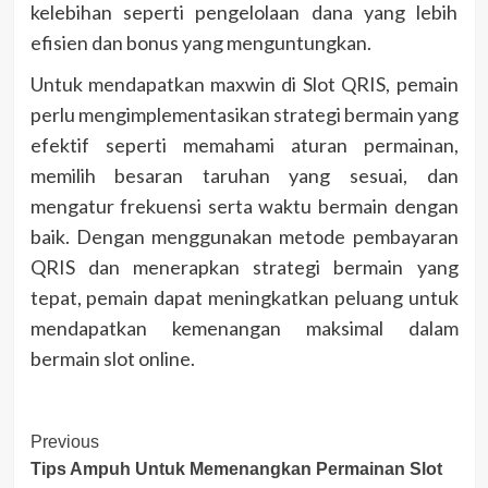
kelebihan seperti pengelolaan dana yang lebih
efisien dan bonus yang menguntungkan.
Untuk mendapatkan maxwin di Slot QRIS, pemain
perlu mengimplementasikan strategi bermain yang
efektif seperti memahami aturan permainan,
memilih besaran taruhan yang sesuai, dan
mengatur frekuensi serta waktu bermain dengan
baik. Dengan menggunakan metode pembayaran
QRIS dan menerapkan strategi bermain yang
tepat, pemain dapat meningkatkan peluang untuk
mendapatkan kemenangan maksimal dalam
bermain slot online.
Post
Previous
Tips Ampuh Untuk Memenangkan Permainan Slot
Navigation