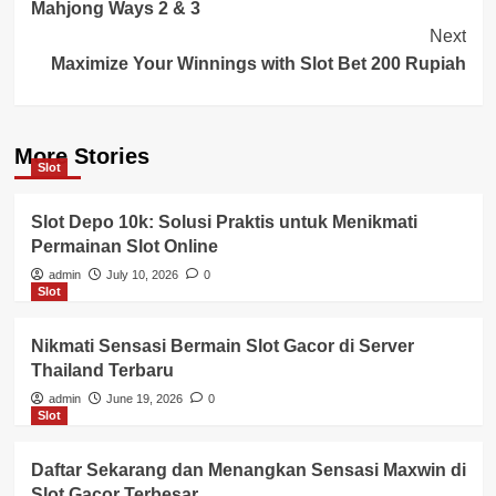
Mahjong Ways 2 & 3
Next
Maximize Your Winnings with Slot Bet 200 Rupiah
More Stories
Slot
Slot Depo 10k: Solusi Praktis untuk Menikmati
Permainan Slot Online
admin
July 10, 2026
0
Slot
Nikmati Sensasi Bermain Slot Gacor di Server
Thailand Terbaru
admin
June 19, 2026
0
Slot
Daftar Sekarang dan Menangkan Sensasi Maxwin di
Slot Gacor Terbesar