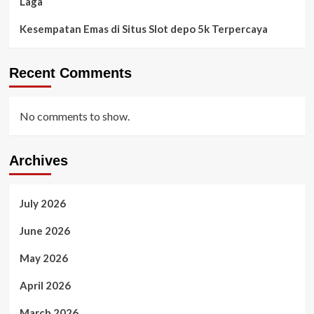
Laga
Kesempatan Emas di Situs Slot depo 5k Terpercaya
Recent Comments
No comments to show.
Archives
July 2026
June 2026
May 2026
April 2026
March 2026