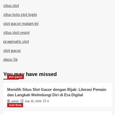
situs slot
situs toto slot login
slot gacor malam ini
situs slot resmi
pragmatic slot
slot gacor
depo 5k
You may have missed
slot gacor
Memilih Situs Slot Gacor dengan Bijak: Literasi Pemain
dan Langkah Melindungi Diri di Era Digital
admin
July 30, 2026
0
Judi Bola