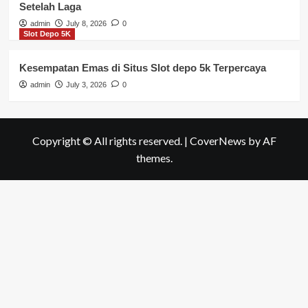
Setelah Laga
admin
July 8, 2026
0
Slot Depo 5K
Kesempatan Emas di Situs Slot depo 5k Terpercaya
admin
July 3, 2026
0
Copyright © All rights reserved.
|
CoverNews
by AF
themes.