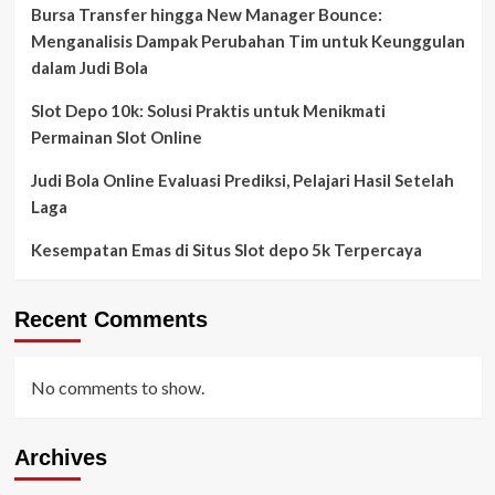
Bursa Transfer hingga New Manager Bounce:
Menganalisis Dampak Perubahan Tim untuk Keunggulan
dalam Judi Bola
Slot Depo 10k: Solusi Praktis untuk Menikmati
Permainan Slot Online
Judi Bola Online Evaluasi Prediksi, Pelajari Hasil Setelah
Laga
Kesempatan Emas di Situs Slot depo 5k Terpercaya
Recent Comments
No comments to show.
Archives