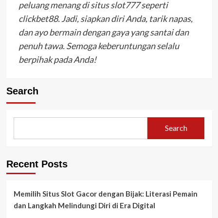
peluang menang di situs slot777 seperti
clickbet88. Jadi, siapkan diri Anda, tarik napas,
dan ayo bermain dengan gaya yang santai dan
penuh tawa. Semoga keberuntungan selalu
berpihak pada Anda!
Search
Search
Recent Posts
Memilih Situs Slot Gacor dengan Bijak: Literasi Pemain
dan Langkah Melindungi Diri di Era Digital