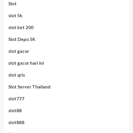
Slot
slot 5k
slot bet 200
Slot Depo 5K
slot gacor
slot gacor hari ini
slot qris
Slot Server Thailand
slot777
slot88
slot888