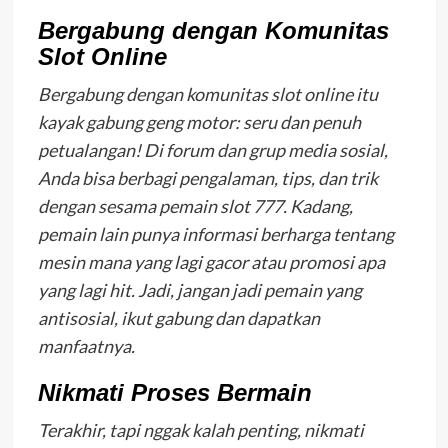
Bergabung dengan Komunitas
Slot Online
Bergabung dengan komunitas slot online itu
kayak gabung geng motor: seru dan penuh
petualangan! Di forum dan grup media sosial,
Anda bisa berbagi pengalaman, tips, dan trik
dengan sesama pemain slot 777. Kadang,
pemain lain punya informasi berharga tentang
mesin mana yang lagi gacor atau promosi apa
yang lagi hit. Jadi, jangan jadi pemain yang
antisosial, ikut gabung dan dapatkan
manfaatnya.
Nikmati Proses Bermain
Terakhir, tapi nggak kalah penting, nikmati