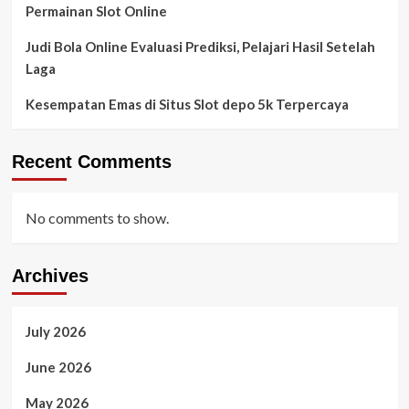
Permainan Slot Online
Judi Bola Online Evaluasi Prediksi, Pelajari Hasil Setelah
Laga
Kesempatan Emas di Situs Slot depo 5k Terpercaya
Recent Comments
No comments to show.
Archives
July 2026
June 2026
May 2026