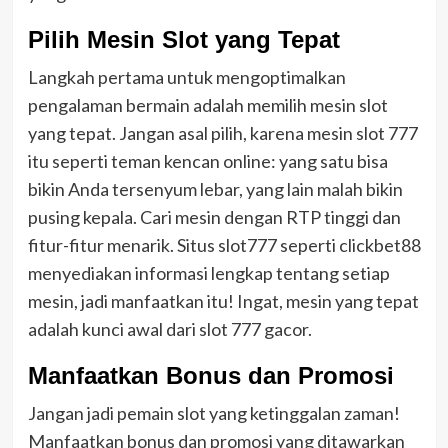
Pilih Mesin Slot yang Tepat
Langkah pertama untuk mengoptimalkan
pengalaman bermain adalah memilih mesin slot
yang tepat. Jangan asal pilih, karena mesin slot 777
itu seperti teman kencan online: yang satu bisa
bikin Anda tersenyum lebar, yang lain malah bikin
pusing kepala. Cari mesin dengan RTP tinggi dan
fitur-fitur menarik. Situs slot777 seperti clickbet88
menyediakan informasi lengkap tentang setiap
mesin, jadi manfaatkan itu! Ingat, mesin yang tepat
adalah kunci awal dari slot 777 gacor.
Manfaatkan Bonus dan Promosi
Jangan jadi pemain slot yang ketinggalan zaman!
Manfaatkan bonus dan promosi yang ditawarkan