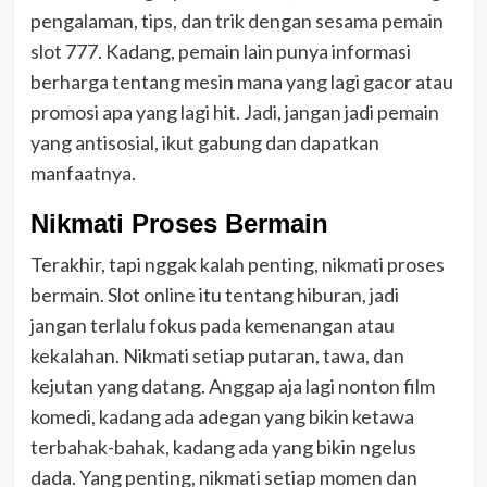
pengalaman, tips, dan trik dengan sesama pemain
slot 777. Kadang, pemain lain punya informasi
berharga tentang mesin mana yang lagi gacor atau
promosi apa yang lagi hit. Jadi, jangan jadi pemain
yang antisosial, ikut gabung dan dapatkan
manfaatnya.
Nikmati Proses Bermain
Terakhir, tapi nggak kalah penting, nikmati proses
bermain. Slot online itu tentang hiburan, jadi
jangan terlalu fokus pada kemenangan atau
kekalahan. Nikmati setiap putaran, tawa, dan
kejutan yang datang. Anggap aja lagi nonton film
komedi, kadang ada adegan yang bikin ketawa
terbahak-bahak, kadang ada yang bikin ngelus
dada. Yang penting, nikmati setiap momen dan