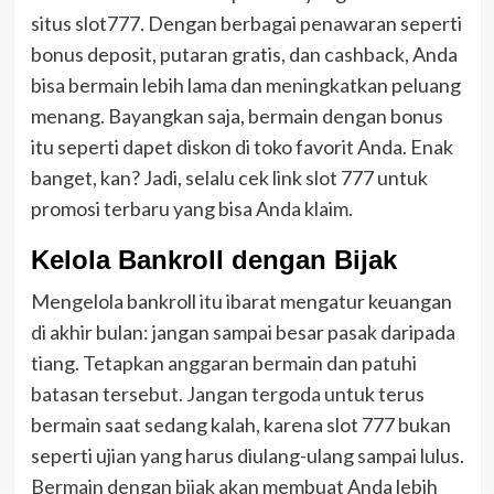
situs slot777. Dengan berbagai penawaran seperti
bonus deposit, putaran gratis, dan cashback, Anda
bisa bermain lebih lama dan meningkatkan peluang
menang. Bayangkan saja, bermain dengan bonus
itu seperti dapet diskon di toko favorit Anda. Enak
banget, kan? Jadi, selalu cek link slot 777 untuk
promosi terbaru yang bisa Anda klaim.
Kelola Bankroll dengan Bijak
Mengelola bankroll itu ibarat mengatur keuangan
di akhir bulan: jangan sampai besar pasak daripada
tiang. Tetapkan anggaran bermain dan patuhi
batasan tersebut. Jangan tergoda untuk terus
bermain saat sedang kalah, karena slot 777 bukan
seperti ujian yang harus diulang-ulang sampai lulus.
Bermain dengan bijak akan membuat Anda lebih