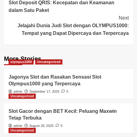
Slot Deposit QRIS: Kecepatan dan Keamanan
Navigation
dalam Satu Paket
Next
Jelajahi Dunia Judi Slot dengan OLYMPUS1000:
Tempat yang Dapat Dipercaya dan Terpercaya
More Stories
olympus1000
Uncategorized
Jagonya Slot dan Rasakan Sensasi Slot
Olympus1000 yang Terpercaya
admin
September 17, 2025
0
Uncategorized
Slot Gacor dengan BET Kecil: Peluang Maxwin
Tetap Terbuka
admin
August 28, 2025
0
Uncategorized