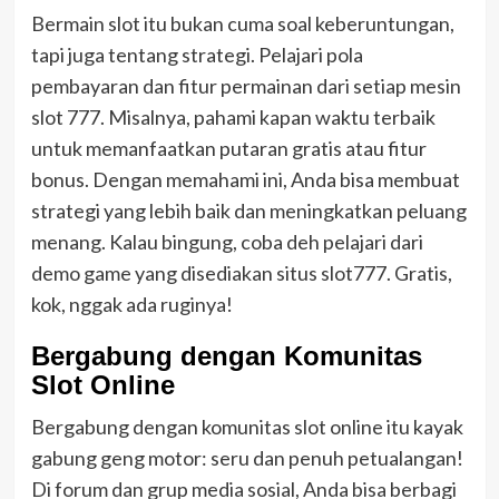
Bermain slot itu bukan cuma soal keberuntungan,
tapi juga tentang strategi. Pelajari pola
pembayaran dan fitur permainan dari setiap mesin
slot 777. Misalnya, pahami kapan waktu terbaik
untuk memanfaatkan putaran gratis atau fitur
bonus. Dengan memahami ini, Anda bisa membuat
strategi yang lebih baik dan meningkatkan peluang
menang. Kalau bingung, coba deh pelajari dari
demo game yang disediakan situs slot777. Gratis,
kok, nggak ada ruginya!
Bergabung dengan Komunitas
Slot Online
Bergabung dengan komunitas slot online itu kayak
gabung geng motor: seru dan penuh petualangan!
Di forum dan grup media sosial, Anda bisa berbagi