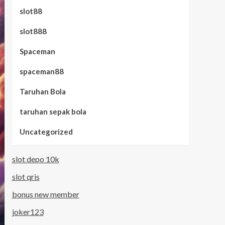
slot88
slot888
Spaceman
spaceman88
Taruhan Bola
taruhan sepak bola
Uncategorized
slot depo 10k
slot qris
bonus new member
joker123