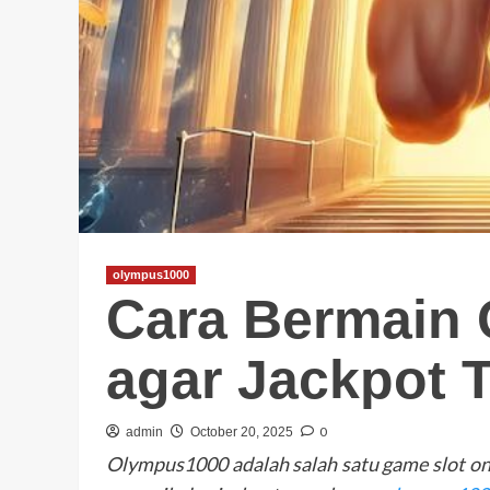
olympus1000
Cara Bermain
agar Jackpot 
0
admin
October 20, 2025
Olympus1000 adalah salah satu game slot onl