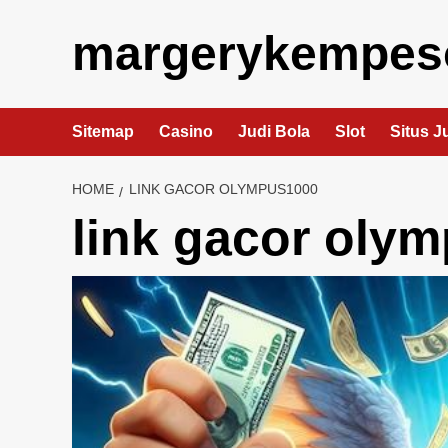
Skip
to
margerykempeso
content
Sitemap
Casino
Judi Bola
Slot
Situs J
HOME
LINK GACOR OLYMPUS1000
link gacor oly