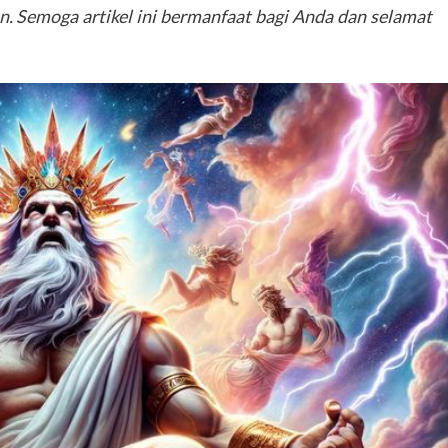
. Semoga artikel ini bermanfaat bagi Anda dan selamat