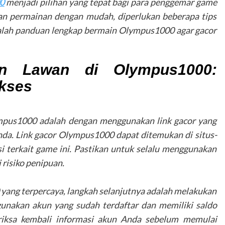
0
menjadi pilihan yang tepat bagi para penggemar game
an permainan dengan mudah, diperlukan beberapa tips
adalah panduan lengkap bermain Olympus1000 agar gacor
an Lawan di Olympus1000:
ukses
mpus1000 adalah dengan menggunakan link gacor yang
a. Link gacor Olympus1000 dapat ditemukan di situs-
i terkait game ini. Pastikan untuk selalu menggunakan
 risiko penipuan.
ang terpercaya, langkah selanjutnya adalah melakukan
unakan akun yang sudah terdaftar dan memiliki saldo
riksa kembali informasi akun Anda sebelum memulai