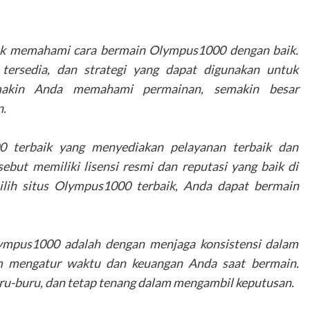
uk memahami cara bermain Olympus1000 dengan baik.
 tersedia, dan strategi yang dapat digunakan untuk
makin Anda memahami permainan, semakin besar
n.
0 terbaik yang menyediakan pelayanan terbaik dan
ebut memiliki lisensi resmi dan reputasi yang baik di
ilih situs Olympus1000 terbaik, Anda dapat bermain
lympus1000 adalah dengan menjaga konsistensi dalam
lam mengatur waktu dan keuangan Anda saat bermain.
uru-buru, dan tetap tenang dalam mengambil keputusan.