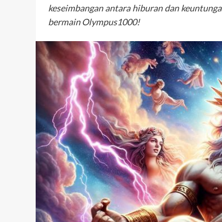
keseimbangan antara hiburan dan keuntungan
bermain Olympus1000!