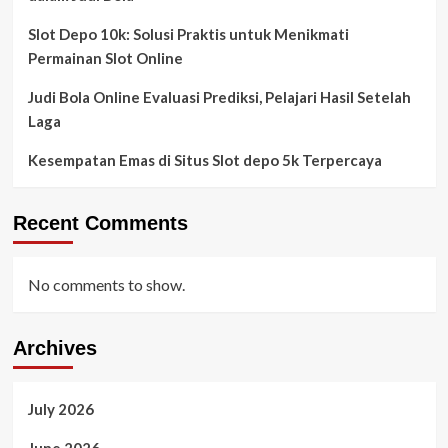
Slot Depo 10k: Solusi Praktis untuk Menikmati
Permainan Slot Online
Judi Bola Online Evaluasi Prediksi, Pelajari Hasil Setelah
Laga
Kesempatan Emas di Situs Slot depo 5k Terpercaya
Recent Comments
No comments to show.
Archives
July 2026