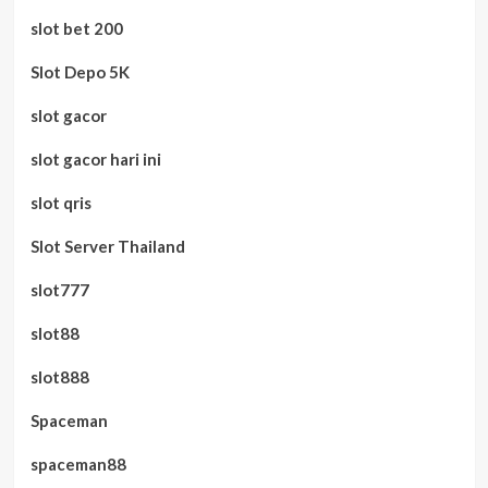
slot bet 200
Slot Depo 5K
slot gacor
slot gacor hari ini
slot qris
Slot Server Thailand
slot777
slot88
slot888
Spaceman
spaceman88