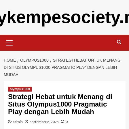
Skip
ykempesociety.
to
content
Primary
Menu
HOME
OLYMPUS1000
STRATEGI HEBAT UNTUK MENANG
DI SITUS OLYMPUS1000 PRAGMATIC PLAY DENGAN LEBIH
MUDAH
olympus1000
Strategi Hebat untuk Menang di
Situs Olympus1000 Pragmatic
Play dengan Lebih Mudah
admin
September 8, 2025
0