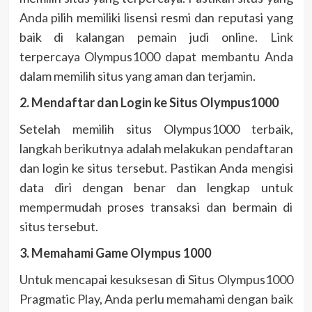
Anda pilih memiliki lisensi resmi dan reputasi yang
baik di kalangan pemain judi online. Link
terpercaya Olympus1000 dapat membantu Anda
dalam memilih situs yang aman dan terjamin.
2. Mendaftar dan Login ke Situs Olympus1000
Setelah memilih situs Olympus1000 terbaik,
langkah berikutnya adalah melakukan pendaftaran
dan login ke situs tersebut. Pastikan Anda mengisi
data diri dengan benar dan lengkap untuk
mempermudah proses transaksi dan bermain di
situs tersebut.
3. Memahami Game Olympus 1000
Untuk mencapai kesuksesan di Situs Olympus1000
Pragmatic Play, Anda perlu memahami dengan baik