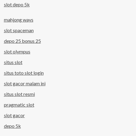
slot depo 5k
mahjong ways
slot spaceman
depo 25 bonus 25
slot olympus
situs slot
situs toto slot login
slot gacor malam ini
situs slot resmi
pragmatic slot
slot gacor
depo 5k