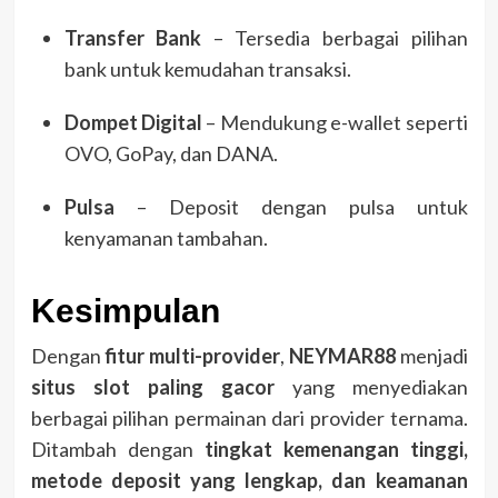
Transfer Bank
– Tersedia berbagai pilihan
bank untuk kemudahan transaksi.
Dompet Digital
– Mendukung e-wallet seperti
OVO, GoPay, dan DANA.
Pulsa
– Deposit dengan pulsa untuk
kenyamanan tambahan.
Kesimpulan
Dengan
fitur multi-provider
,
NEYMAR88
menjadi
situs slot paling gacor
yang menyediakan
berbagai pilihan permainan dari provider ternama.
Ditambah dengan
tingkat kemenangan tinggi,
metode deposit yang lengkap, dan keamanan