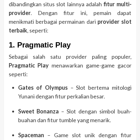
dibandingkan situs slot lainnya adalah
fitur multi-
provider
. Dengan fitur ini, pemain dapat
menikmati berbagai permainan dari
provider slot
terbaik
, seperti:
1. Pragmatic Play
Sebagai salah satu provider paling populer,
Pragmatic Play
menawarkan game-game gacor
seperti:
Gates of Olympus
– Slot bertema mitologi
Yunani dengan fitur perkalian besar.
Sweet Bonanza
– Slot dengan simbol buah-
buahan dan fitur tumble yang menarik.
Spaceman
– Game slot unik dengan fitur