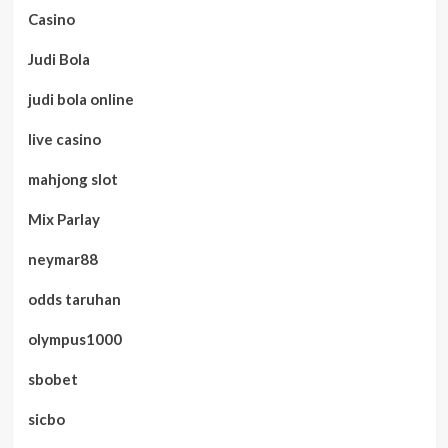
Casino
Judi Bola
judi bola online
live casino
mahjong slot
Mix Parlay
neymar88
odds taruhan
olympus1000
sbobet
sicbo