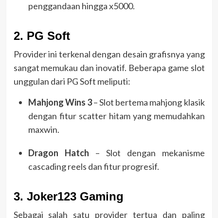
penggandaan hingga x5000.
2. PG Soft
Provider ini terkenal dengan desain grafisnya yang
sangat memukau dan inovatif. Beberapa game slot
unggulan dari PG Soft meliputi:
Mahjong Wins 3
– Slot bertema mahjong klasik
dengan fitur scatter hitam yang memudahkan
maxwin.
Dragon Hatch
– Slot dengan mekanisme
cascading reels dan fitur progresif.
3. Joker123 Gaming
Sebagai salah satu provider tertua dan paling