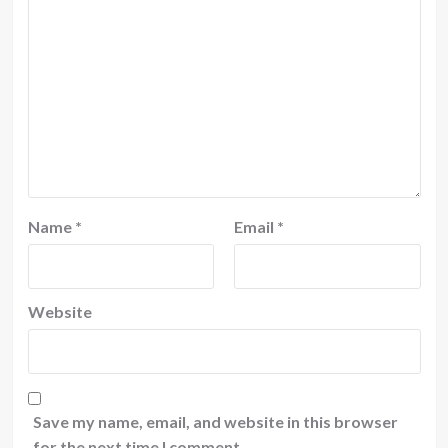
Name
*
Email
*
Website
Save my name, email, and website in this browser
for the next time I comment.