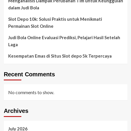
Menganalisis Dampak Perubahan Tim untuk Keunggulan
dalam Judi Bola
Slot Depo 10k: Solusi Praktis untuk Menikmati
Permainan Slot Online
Judi Bola Online Evaluasi Prediksi, Pelajari Hasil Setelah
Laga
Kesempatan Emas di Situs Slot depo 5k Terpercaya
Recent Comments
No comments to show.
Archives
July 2026