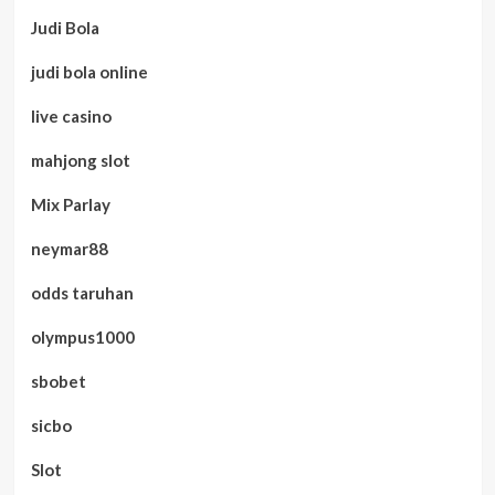
Judi Bola
judi bola online
live casino
mahjong slot
Mix Parlay
neymar88
odds taruhan
olympus1000
sbobet
sicbo
Slot