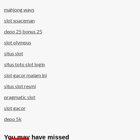
mahjong ways
slot spaceman
depo 25 bonus 25
slot olympus
situs slot
situs toto slot login
slot gacor malam ini
situs slot resmi
pragmatic slot
slot gacor
depo 5k
You may have missed