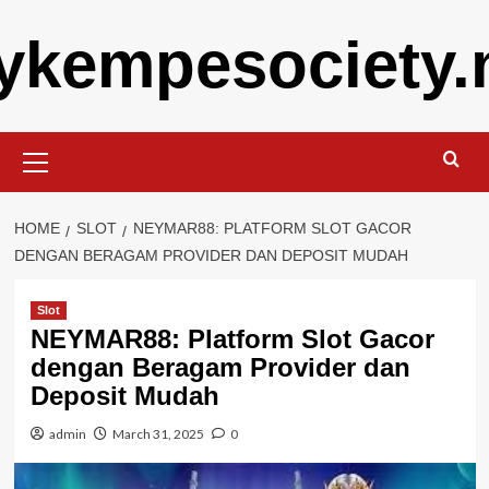
Skip
ykempesociety.
to
content
Primary
Menu
HOME
SLOT
NEYMAR88: PLATFORM SLOT GACOR
DENGAN BERAGAM PROVIDER DAN DEPOSIT MUDAH
Slot
NEYMAR88: Platform Slot Gacor
dengan Beragam Provider dan
Deposit Mudah
admin
March 31, 2025
0