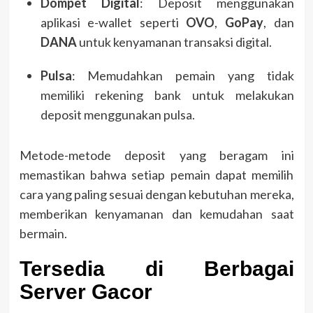
Dompet Digital
: Deposit menggunakan
aplikasi e-wallet seperti
OVO
,
GoPay
, dan
DANA
untuk kenyamanan transaksi digital.
Pulsa
: Memudahkan pemain yang tidak
memiliki rekening bank untuk melakukan
deposit menggunakan pulsa.
Metode-metode deposit yang beragam ini
memastikan bahwa setiap pemain dapat memilih
cara yang paling sesuai dengan kebutuhan mereka,
memberikan kenyamanan dan kemudahan saat
bermain.
Tersedia di Berbagai
Server Gacor