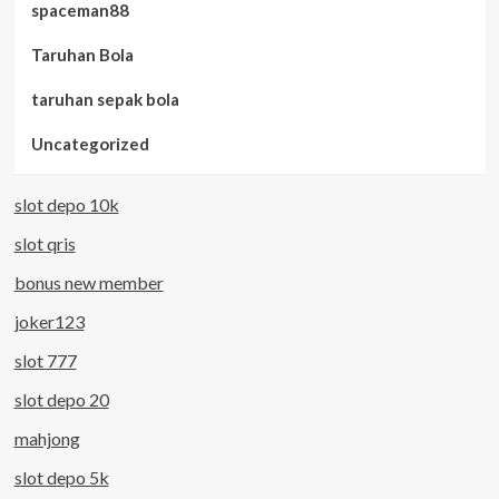
spaceman88
Taruhan Bola
taruhan sepak bola
Uncategorized
slot depo 10k
slot qris
bonus new member
joker123
slot 777
slot depo 20
mahjong
slot depo 5k