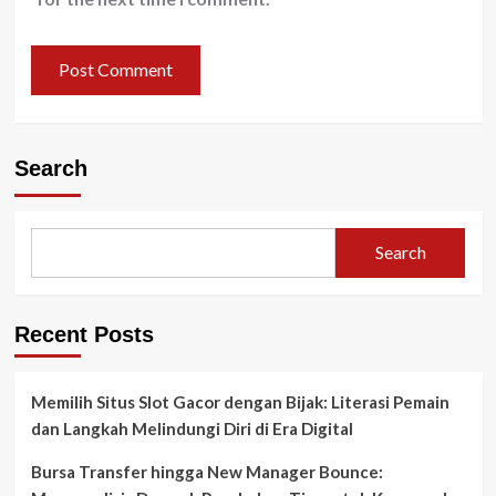
Search
Search
Recent Posts
Memilih Situs Slot Gacor dengan Bijak: Literasi Pemain
dan Langkah Melindungi Diri di Era Digital
Bursa Transfer hingga New Manager Bounce: