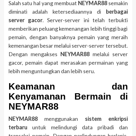
Salah satu hal yang membuat
NEYMAR88
semakin
diminati adalah ketersediaannya di
berbagai
server gacor
. Server-server ini telah terbukti
memberikan peluang kemenangan lebih tinggi bagi
pemain, dengan banyaknya pemain yang meraih
kemenangan besar melalui server-server tersebut.
Dengan mengakses
NEYMAR88
melalui server
gacor, pemain dapat merasakan permainan yang
lebih menguntungkan dan lebih seru.
Keamanan dan
Kenyamanan Bermain di
NEYMAR88
NEYMAR88
menggunakan
sistem enkripsi
terbaru
untuk melindungi data pribadi dan
transaksi pemain. Dengan perlindungan berlapis,