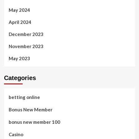
May 2024
April 2024
December 2023
November 2023
May 2023
Categories
betting online
Bonus New Member
bonus new member 100
Casino