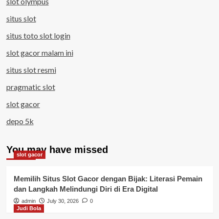
slot olympus
situs slot
situs toto slot login
slot gacor malam ini
situs slot resmi
pragmatic slot
slot gacor
depo 5k
You may have missed
slot gacor
Memilih Situs Slot Gacor dengan Bijak: Literasi Pemain
dan Langkah Melindungi Diri di Era Digital
admin
July 30, 2026
0
Judi Bola