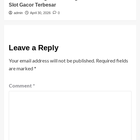
Slot Gacor Terbesar
admin
April 30, 2026
0
Leave a Reply
Your email address will not be published.
Required fields
are marked
*
Comment
*