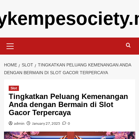
Skip
ykempesociety.
to
content
Primary
Menu
HOME
SLOT
TINGKATKAN PELUANG KEMENANGAN ANDA
DENGAN BERMAIN DI SLOT GACOR TERPERCAYA
Slot
Tingkatkan Peluang Kemenangan
Anda dengan Bermain di Slot
Gacor Terpercaya
admin
January 27, 2025
0