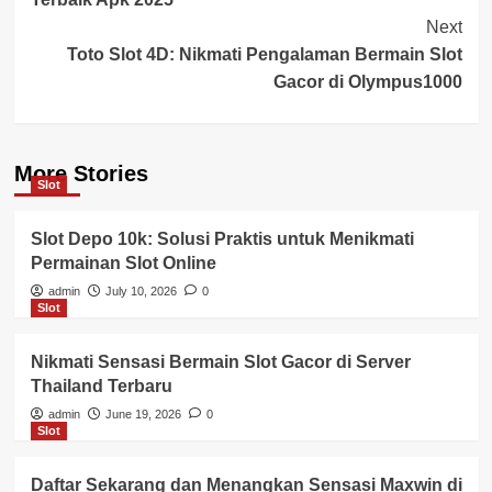
Next
Toto Slot 4D: Nikmati Pengalaman Bermain Slot
Gacor di Olympus1000
More Stories
Slot
Slot Depo 10k: Solusi Praktis untuk Menikmati
Permainan Slot Online
admin
July 10, 2026
0
Slot
Nikmati Sensasi Bermain Slot Gacor di Server
Thailand Terbaru
admin
June 19, 2026
0
Slot
Daftar Sekarang dan Menangkan Sensasi Maxwin di