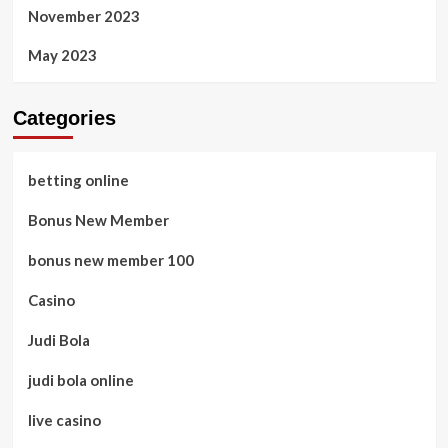
November 2023
May 2023
Categories
betting online
Bonus New Member
bonus new member 100
Casino
Judi Bola
judi bola online
live casino