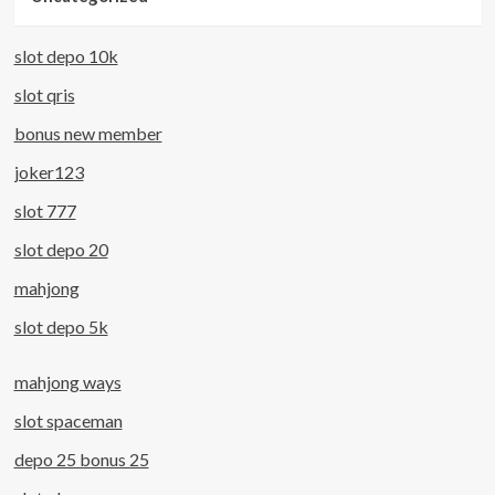
slot depo 10k
slot qris
bonus new member
joker123
slot 777
slot depo 20
mahjong
slot depo 5k
mahjong ways
slot spaceman
depo 25 bonus 25