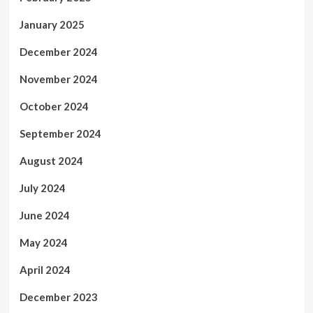
January 2025
December 2024
November 2024
October 2024
September 2024
August 2024
July 2024
June 2024
May 2024
April 2024
December 2023