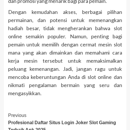
dan promosi yang menarik bagi para pemain.
Dengan kemudahan akses, berbagai pilihan
permainan, dan potensi untuk memenangkan
hadiah besar, tidak mengherankan bahwa slot
online semakin populer. Namun, penting bagi
pemain untuk memilih dengan cermat mesin slot
mana yang akan dimainkan dan memahami cara
kerja mesin tersebut untuk memaksimalkan
peluang kemenangan. Jadi, jangan ragu untuk
mencoba keberuntungan Anda di slot online dan
nikmati pengalaman bermain yang seru dan
mengasyikkan.
Post
Previous
Profesional Daftar Situs Login Joker Slot Gaming
Navigation
Terbaik Apk 2025