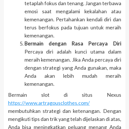
tetaplah fokus dan tenang. Jangan terbawa
emosi saat mengalami kekalahan atau
kemenangan. Pertahankan kendali diri dan
terus berfokus pada tujuan untuk meraih
kemenangan.
Bermain dengan Rasa Percaya Diri
Percaya diri adalah kunci utama dalam
meraih kemenangan. Jika Anda percaya diri
dengan strategi yang Anda gunakan, maka
Anda akan lebih mudah meraih
kemenangan.
Bermain slot di situs Nexus
https://www.artragousclothes.com/
membutuhkan strategi dan ketenangan. Dengan
mengikuti tips dan trik yang telah dijelaskan di atas,
Anda bisa meningkatkan peluang menang Anda