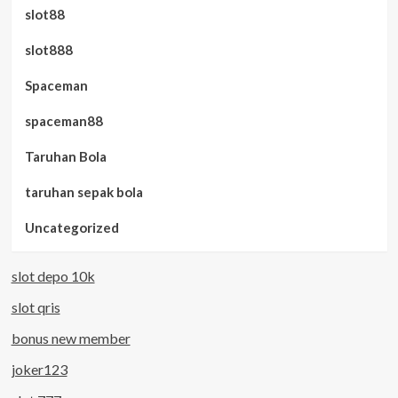
slot88
slot888
Spaceman
spaceman88
Taruhan Bola
taruhan sepak bola
Uncategorized
slot depo 10k
slot qris
bonus new member
joker123