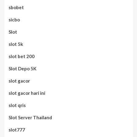
sbobet
sicbo
Slot
slot 5k
slot bet 200
Slot Depo 5K
slot gacor
slot gacor hari ini
slot qris
Slot Server Thailand
slot777