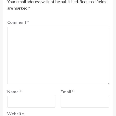
Your email address will not be published.
Required fields
are marked
*
Comment
*
Name
*
Email
*
Website