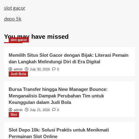
slot gacor
depo 5k
You may have missed
slot gacor
Memilih Situs Slot Gacor dengan Bijak: Literasi Pemain
dan Langkah Melindungi Diri di Era Digital
admin
July 30, 2026
0
Judi Bola
Bursa Transfer hingga New Manager Bounce:
Menganalisis Dampak Perubahan Tim untuk
Keunggulan dalam Judi Bola
admin
July 21, 2026
0
Slot
Slot Depo 10k: Solusi Praktis untuk Menikmati
Permainan Slot Online