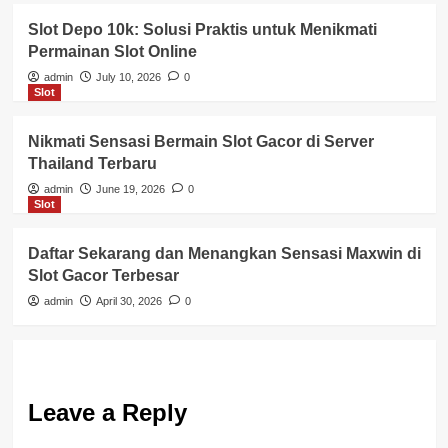
Slot Depo 10k: Solusi Praktis untuk Menikmati
Permainan Slot Online
admin
July 10, 2026
0
Slot
Nikmati Sensasi Bermain Slot Gacor di Server
Thailand Terbaru
admin
June 19, 2026
0
Slot
Daftar Sekarang dan Menangkan Sensasi Maxwin di
Slot Gacor Terbesar
admin
April 30, 2026
0
Leave a Reply