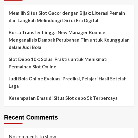
Memilih Situs Slot Gacor dengan Bijak: Literasi Pemain
dan Langkah Melindungi Diri di Era Digital
Bursa Transfer hingga New Manager Bounce:
Menganalisis Dampak Perubahan Tim untuk Keunggulan
dalam Judi Bola
Slot Depo 10k: Solusi Praktis untuk Menikmati
Permainan Slot Online
Judi Bola Online Evaluasi Prediksi, Pelajari Hasil Setelah
Laga
Kesempatan Emas di Situs Slot depo 5k Terpercaya
Recent Comments
No comments to show.