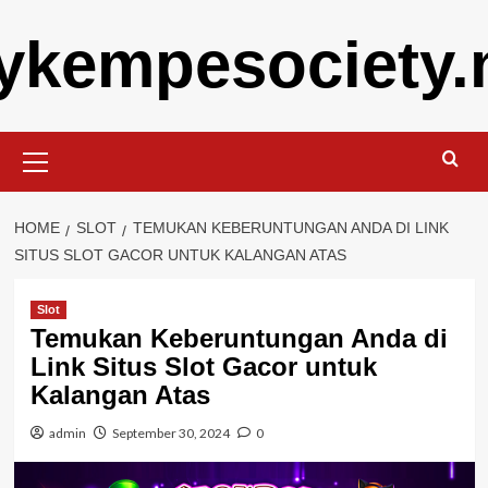
Skip
ykempesociety.
to
content
Primary
Menu
HOME
SLOT
TEMUKAN KEBERUNTUNGAN ANDA DI LINK
SITUS SLOT GACOR UNTUK KALANGAN ATAS
Slot
Temukan Keberuntungan Anda di
Link Situs Slot Gacor untuk
Kalangan Atas
admin
September 30, 2024
0