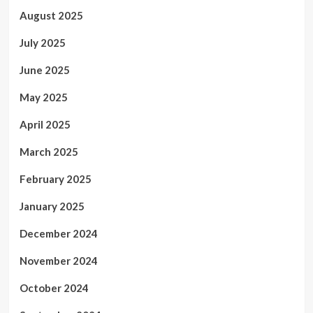
August 2025
July 2025
June 2025
May 2025
April 2025
March 2025
February 2025
January 2025
December 2024
November 2024
October 2024