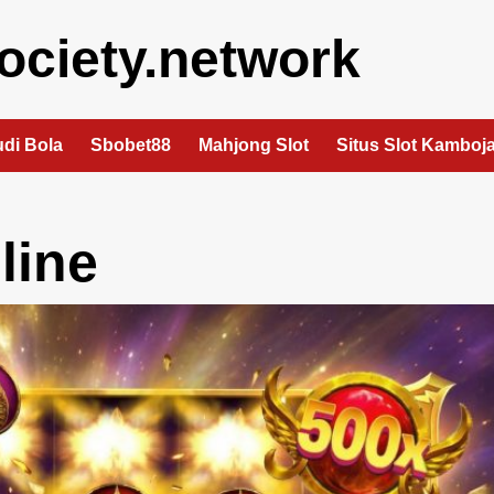
ciety.network
udi Bola
Sbobet88
Mahjong Slot
Situs Slot Kamboj
line