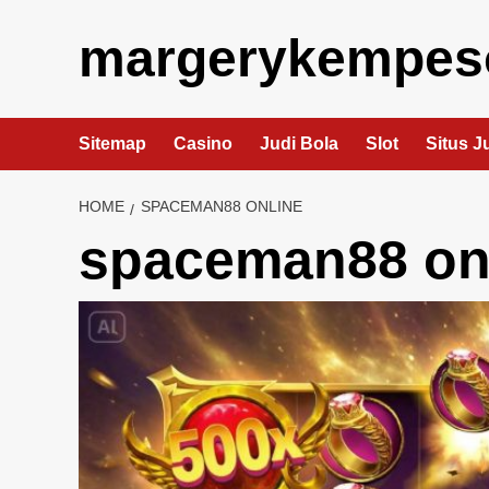
Skip
to
margerykempeso
content
Sitemap
Casino
Judi Bola
Slot
Situs J
HOME
SPACEMAN88 ONLINE
spaceman88 on