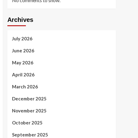
No comments to show.
Archives
July 2026
June 2026
May 2026
April 2026
March 2026
December 2025
November 2025
October 2025
September 2025