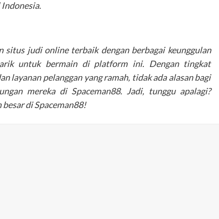
i Indonesia.
situs judi online terbaik dengan berbagai keunggulan
ik untuk bermain di platform ini. Dengan tingkat
an layanan pelanggan yang ramah, tidak ada alasan bagi
ngan mereka di Spaceman88. Jadi, tunggu apalagi?
 besar di Spaceman88!