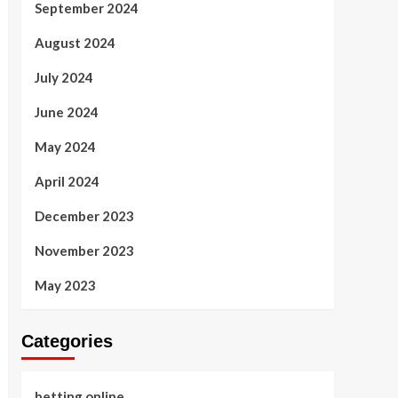
September 2024
August 2024
July 2024
June 2024
May 2024
April 2024
December 2023
November 2023
May 2023
Categories
betting online