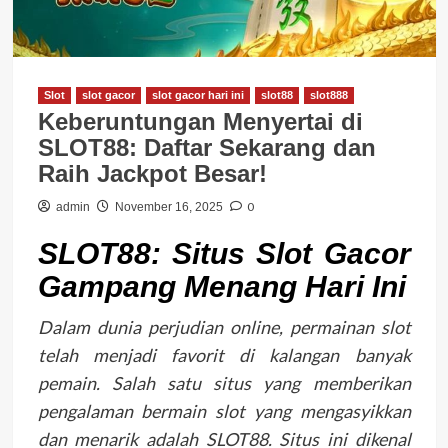
Slot
slot gacor
slot gacor hari ini
slot88
slot888
Keberuntungan Menyertai di
SLOT88: Daftar Sekarang dan
Raih Jackpot Besar!
0
admin
November 16, 2025
SLOT88: Situs Slot Gacor
Gampang Menang Hari Ini
Dalam dunia perjudian online, permainan slot
telah menjadi favorit di kalangan banyak
pemain. Salah satu situs yang memberikan
pengalaman bermain slot yang mengasyikkan
dan menarik adalah SLOT88. Situs ini dikenal