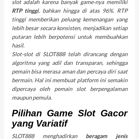
slot adalah karena banyak game-nya memiliki
RTP tinggi
, bahkan hingga di atas 96%. RTP
tinggi memberikan peluang kemenangan yang
lebih besar secara konsisten, menjadikan setiap
putaran lebih berpotensi untuk membuahkan
hasil.
Slot-slot di SLOT888 telah dirancang dengan
algoritma yang adil dan transparan, sehingga
pemain bisa merasa aman dan percaya diri saat
bermain. Hal ini membuat platform ini semakin
dipercaya oleh pemain slot berpengalaman
maupun pemula.
Pilihan Game Slot Gacor
yang Variatif
SLOT888 menghadirkan
beragam jenis