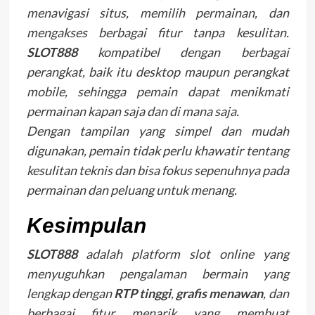
menavigasi situs, memilih permainan, dan
mengakses berbagai fitur tanpa kesulitan.
SLOT888
kompatibel dengan berbagai
perangkat, baik itu desktop maupun perangkat
mobile, sehingga pemain dapat menikmati
permainan kapan saja dan di mana saja.
Dengan tampilan yang simpel dan mudah
digunakan, pemain tidak perlu khawatir tentang
kesulitan teknis dan bisa fokus sepenuhnya pada
permainan dan peluang untuk menang.
Kesimpulan
SLOT888
adalah platform slot online yang
menyuguhkan pengalaman bermain yang
lengkap dengan
RTP tinggi
,
grafis menawan
, dan
berbagai fitur menarik yang membuat