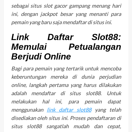
sebagai situs slot gacor gampang menang hari
ini, dengan jackpot besar yang menanti para
pemain yang baru saja mendaftar di situs ini.
Link Daftar Slot88:
Memulai Petualangan
Berjudi Online
Bagi para pemain yang tertarik untuk mencoba
keberuntungan mereka di dunia perjudian
online, langkah pertama yang harus dilakukan
adalah mendaftar di situs slot88. Untuk
melakukan hal ini, para pemain dapat
menggunakan
link daftar slot88
yang telah
disediakan oleh situs ini. Proses pendaftaran di
situs slot88 sangatlah mudah dan cepat,