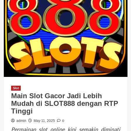
Slot
Main Slot Gacor Jadi Lebih
Mudah di SLOT888 dengan RTP
Tinggi
0
admin
May 11, 2025
Permainan slot online kini semakin diminati