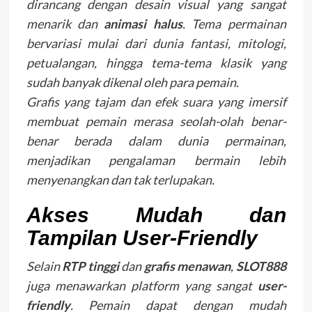
dirancang dengan desain visual yang sangat
menarik dan
animasi halus
. Tema permainan
bervariasi mulai dari dunia fantasi, mitologi,
petualangan, hingga tema-tema klasik yang
sudah banyak dikenal oleh para pemain.
Grafis yang tajam dan efek suara yang imersif
membuat pemain merasa seolah-olah benar-
benar berada dalam dunia permainan,
menjadikan pengalaman bermain lebih
menyenangkan dan tak terlupakan.
Akses Mudah dan
Tampilan User-Friendly
Selain
RTP tinggi
dan
grafis menawan
,
SLOT888
juga menawarkan platform yang sangat
user-
friendly
. Pemain dapat dengan mudah