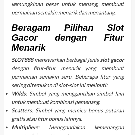
kemungkinan besar untuk menang, membuat
permainan semakin menarik dan menantang.
Beragam Pilihan Slot
Gacor dengan Fitur
Menarik
SLOT888
menawarkan berbagai jenis
slot gacor
dengan fitur-fitur menarik yang membuat
permainan semakin seru. Beberapa fitur yang
sering ditemukan di slot-slot ini meliputi:
Wilds
: Simbol yang menggantikan simbol lain
untuk membuat kombinasi pemenang.
Scatters
: Simbol yang memicu bonus putaran
gratis atau fitur bonus lainnya.
Multipliers
: Menggandakan kemenangan