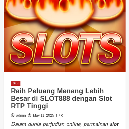
Slot
Raih Peluang Menang Lebih
Besar di SLOT888 dengan Slot
RTP Tinggi
0
admin
May 11, 2025
Dalam dunia perjudian online, permainan
slot