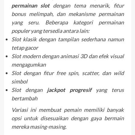
permainan slot
dengan tema menarik, fitur
bonus melimpah, dan mekanisme permainan
yang seru. Beberapa kategori permainan
populer yang tersedia antara lain:
Slot klasik dengan tampilan sederhana namun
tetap gacor
Slot modern dengan animasi 3D dan efek visual
mengagumkan
Slot dengan fitur free spin, scatter, dan wild
simbol
Slot dengan
jackpot progresif
yang terus
bertambah
Variasi ini membuat pemain memiliki banyak
opsi untuk disesuaikan dengan gaya bermain
mereka masing-masing.