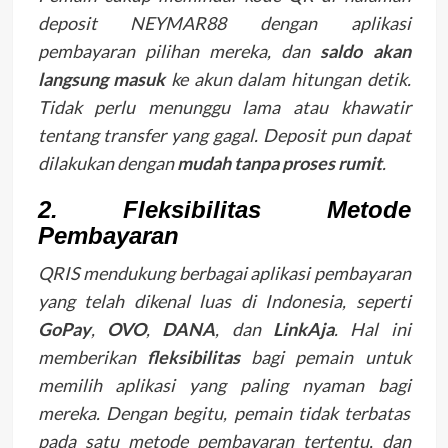
deposit NEYMAR88 dengan aplikasi
pembayaran pilihan mereka, dan
saldo akan
langsung masuk
ke akun dalam hitungan detik.
Tidak perlu menunggu lama atau khawatir
tentang transfer yang gagal. Deposit pun dapat
dilakukan dengan
mudah tanpa proses rumit
.
2.
Fleksibilitas Metode
Pembayaran
QRIS mendukung berbagai aplikasi pembayaran
yang telah dikenal luas di Indonesia, seperti
GoPay
,
OVO
,
DANA
, dan
LinkAja
. Hal ini
memberikan
fleksibilitas
bagi pemain untuk
memilih aplikasi yang paling nyaman bagi
mereka. Dengan begitu, pemain tidak terbatas
pada satu metode pembayaran tertentu, dan