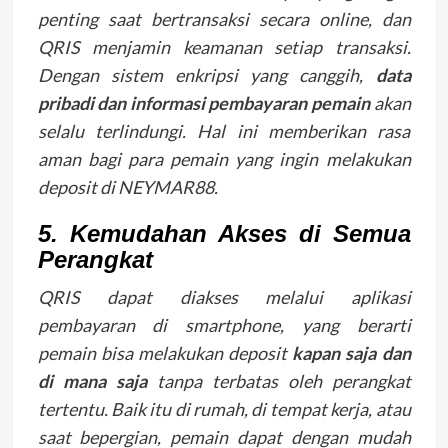
penting saat bertransaksi secara online, dan
QRIS menjamin keamanan setiap transaksi.
Dengan sistem enkripsi yang canggih,
data
pribadi dan informasi pembayaran pemain
akan
selalu terlindungi. Hal ini memberikan rasa
aman bagi para pemain yang ingin melakukan
deposit di NEYMAR88.
5.
Kemudahan Akses di Semua
Perangkat
QRIS dapat diakses melalui aplikasi
pembayaran di smartphone, yang berarti
pemain bisa melakukan deposit
kapan saja dan
di mana saja
tanpa terbatas oleh perangkat
tertentu. Baik itu di rumah, di tempat kerja, atau
saat bepergian, pemain dapat dengan mudah