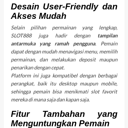
Desain User-Friendly dan
Akses Mudah
Selain pilihan permainan yang lengkap,
SLOT888 juga hadir dengan
tampilan
antarmuka yang ramah pengguna
. Pemain
dapat dengan mudah menavigasi menu, memilih
permainan, dan melakukan deposit maupun
penarikan dengan cepat.
Platform ini juga kompatibel dengan berbagai
perangkat, baik itu desktop maupun mobile,
sehingga pemain bisa menikmati slot favorit
mereka di mana saja dan kapan saja.
Fitur Tambahan yang
Menguntungkan Pemain