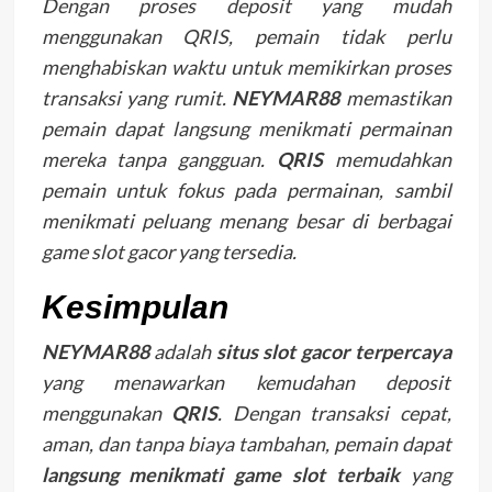
Dengan proses deposit yang mudah
menggunakan QRIS, pemain tidak perlu
menghabiskan waktu untuk memikirkan proses
transaksi yang rumit.
NEYMAR88
memastikan
pemain dapat langsung menikmati permainan
mereka tanpa gangguan.
QRIS
memudahkan
pemain untuk fokus pada permainan, sambil
menikmati peluang menang besar di berbagai
game slot gacor yang tersedia.
Kesimpulan
NEYMAR88
adalah
situs slot gacor terpercaya
yang menawarkan kemudahan deposit
menggunakan
QRIS
. Dengan transaksi cepat,
aman, dan tanpa biaya tambahan, pemain dapat
langsung menikmati game slot terbaik
yang