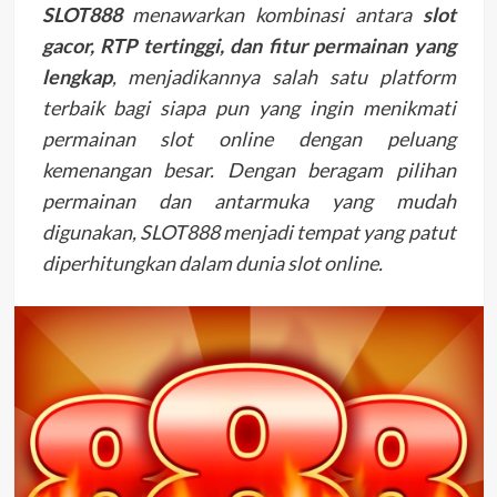
SLOT888
menawarkan kombinasi antara
slot
gacor, RTP tertinggi, dan fitur permainan yang
lengkap
, menjadikannya salah satu platform
terbaik bagi siapa pun yang ingin menikmati
permainan slot online dengan peluang
kemenangan besar. Dengan beragam pilihan
permainan dan antarmuka yang mudah
digunakan, SLOT888 menjadi tempat yang patut
diperhitungkan dalam dunia slot online.