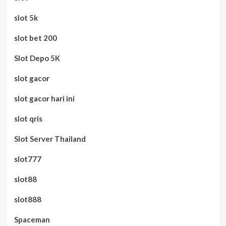
slot 5k
slot bet 200
Slot Depo 5K
slot gacor
slot gacor hari ini
slot qris
Slot Server Thailand
slot777
slot88
slot888
Spaceman