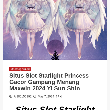
Uncategorized
Situs Slot Starlight Princess
Gacor Gampang Menang
Maxwin 2024 Yi Sun Shin
0
Ai881156392
May 7, 2024
Situs Slot Starlight