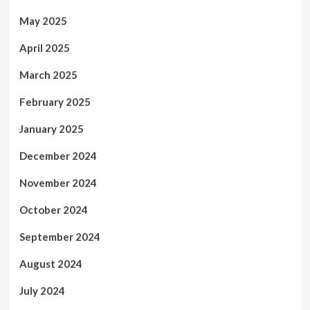
May 2025
April 2025
March 2025
February 2025
January 2025
December 2024
November 2024
October 2024
September 2024
August 2024
July 2024