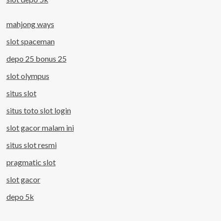
mahjong ways
slot spaceman
depo 25 bonus 25
slot olympus
situs slot
situs toto slot login
slot gacor malam ini
situs slot resmi
pragmatic slot
slot gacor
depo 5k