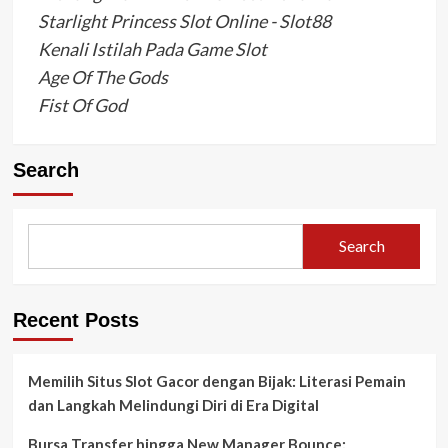
Starlight Princess Slot Online - Slot88
Kenali Istilah Pada Game Slot
Age Of The Gods
Fist Of God
Search
Search
Recent Posts
Memilih Situs Slot Gacor dengan Bijak: Literasi Pemain
dan Langkah Melindungi Diri di Era Digital
Bursa Transfer hingga New Manager Bounce: