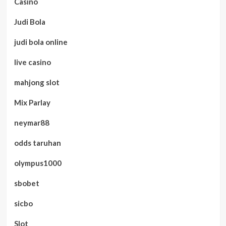
Casino
Judi Bola
judi bola online
live casino
mahjong slot
Mix Parlay
neymar88
odds taruhan
olympus1000
sbobet
sicbo
Slot