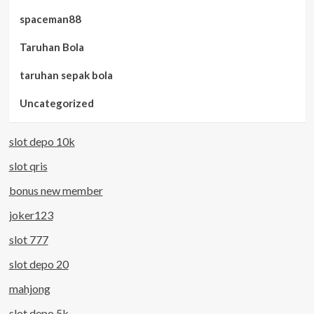
spaceman88
Taruhan Bola
taruhan sepak bola
Uncategorized
slot depo 10k
slot qris
bonus new member
joker123
slot 777
slot depo 20
mahjong
slot depo 5k