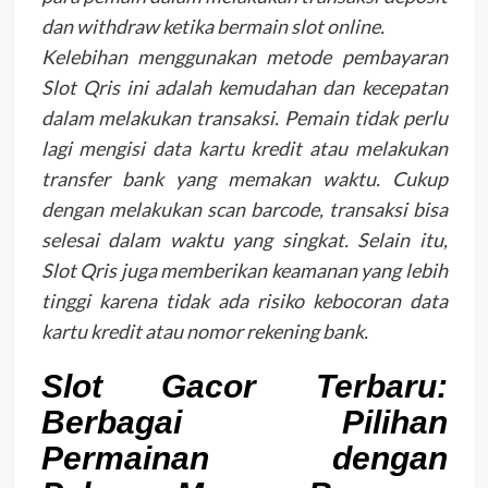
dan withdraw ketika bermain slot online.
Kelebihan menggunakan metode pembayaran
Slot Qris ini adalah kemudahan dan kecepatan
dalam melakukan transaksi. Pemain tidak perlu
lagi mengisi data kartu kredit atau melakukan
transfer bank yang memakan waktu. Cukup
dengan melakukan scan barcode, transaksi bisa
selesai dalam waktu yang singkat. Selain itu,
Slot Qris juga memberikan keamanan yang lebih
tinggi karena tidak ada risiko kebocoran data
kartu kredit atau nomor rekening bank.
Slot Gacor Terbaru:
Berbagai Pilihan
Permainan dengan