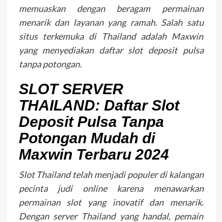
memuaskan dengan beragam permainan
menarik dan layanan yang ramah. Salah satu
situs terkemuka di Thailand adalah Maxwin
yang menyediakan daftar slot deposit pulsa
tanpa potongan.
SLOT SERVER
THAILAND: Daftar Slot
Deposit Pulsa Tanpa
Potongan Mudah di
Maxwin Terbaru 2024
Slot Thailand telah menjadi populer di kalangan
pecinta judi online karena menawarkan
permainan slot yang inovatif dan menarik.
Dengan server Thailand yang handal, pemain