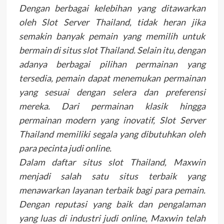
Dengan berbagai kelebihan yang ditawarkan
oleh Slot Server Thailand, tidak heran jika
semakin banyak pemain yang memilih untuk
bermain di situs slot Thailand. Selain itu, dengan
adanya berbagai pilihan permainan yang
tersedia, pemain dapat menemukan permainan
yang sesuai dengan selera dan preferensi
mereka. Dari permainan klasik hingga
permainan modern yang inovatif, Slot Server
Thailand memiliki segala yang dibutuhkan oleh
para pecinta judi online.
Dalam daftar situs slot Thailand, Maxwin
menjadi salah satu situs terbaik yang
menawarkan layanan terbaik bagi para pemain.
Dengan reputasi yang baik dan pengalaman
yang luas di industri judi online, Maxwin telah