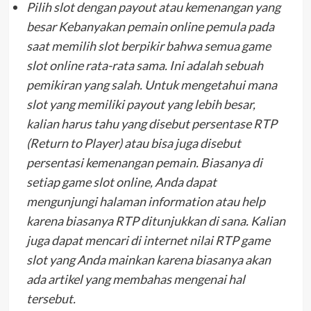
Pilih slot dengan payout atau kemenangan yang
besar Kebanyakan pemain online pemula pada
saat memilih slot berpikir bahwa semua game
slot online rata-rata sama. Ini adalah sebuah
pemikiran yang salah. Untuk mengetahui mana
slot yang memiliki payout yang lebih besar,
kalian harus tahu yang disebut persentase RTP
(Return to Player) atau bisa juga disebut
persentasi kemenangan pemain. Biasanya di
setiap game slot online, Anda dapat
mengunjungi halaman information atau help
karena biasanya RTP ditunjukkan di sana. Kalian
juga dapat mencari di internet nilai RTP game
slot yang Anda mainkan karena biasanya akan
ada artikel yang membahas mengenai hal
tersebut.