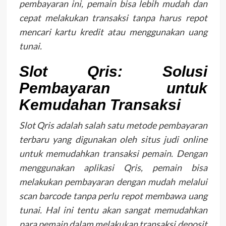
pembayaran ini, pemain bisa lebih mudah dan
cepat melakukan transaksi tanpa harus repot
mencari kartu kredit atau menggunakan uang
tunai.
Slot Qris: Solusi
Pembayaran untuk
Kemudahan Transaksi
Slot Qris adalah salah satu metode pembayaran
terbaru yang digunakan oleh situs judi online
untuk memudahkan transaksi pemain. Dengan
menggunakan aplikasi Qris, pemain bisa
melakukan pembayaran dengan mudah melalui
scan barcode tanpa perlu repot membawa uang
tunai. Hal ini tentu akan sangat memudahkan
para pemain dalam melakukan transaksi deposit