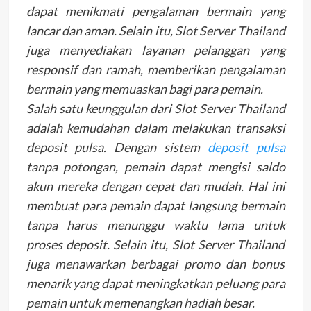
dapat menikmati pengalaman bermain yang
lancar dan aman. Selain itu, Slot Server Thailand
juga menyediakan layanan pelanggan yang
responsif dan ramah, memberikan pengalaman
bermain yang memuaskan bagi para pemain.
Salah satu keunggulan dari Slot Server Thailand
adalah kemudahan dalam melakukan transaksi
deposit pulsa. Dengan sistem
deposit pulsa
tanpa potongan, pemain dapat mengisi saldo
akun mereka dengan cepat dan mudah. Hal ini
membuat para pemain dapat langsung bermain
tanpa harus menunggu waktu lama untuk
proses deposit. Selain itu, Slot Server Thailand
juga menawarkan berbagai promo dan bonus
menarik yang dapat meningkatkan peluang para
pemain untuk memenangkan hadiah besar.