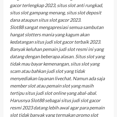
gacor terlengkap 2023, situs slot anti rungkad,
situs slot gampang menang, situs slot deposit
dana ataupun situs slot gacor 2023.
Slot88 sangat mengapresiasi semua sambutan
hangat slotters mania yang kagum akan
kedatangan situs judi slot gacor terbaik 2023.
Banyak keluhan pemain judi slot resmi ini yang
datang dengan beberapa alasan. Situs slot yang
tidak mau bayar kemenangan, situs slot yang
scam atau bahkan judi slot yang tidak
menyediakan layanan livechat. Namun ada saja
member slot atau pemain slot yang masih
tertipu situs judi slot online yang abal-abal.
Harusnya Slot88 sebagai situs judi slot gacor
resmi 2023 datang lebih awal agar para pemain
slot tidak banyak yang termakan promo slot