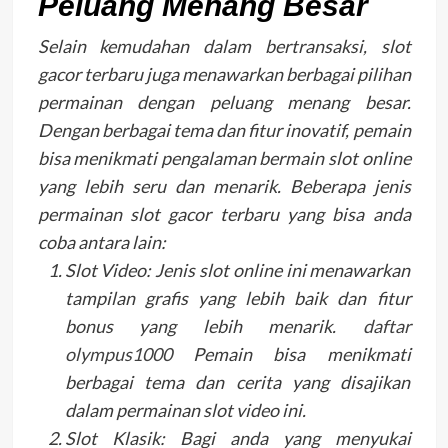
Peluang Menang Besar
Selain kemudahan dalam bertransaksi, slot
gacor terbaru juga menawarkan berbagai pilihan
permainan dengan peluang menang besar.
Dengan berbagai tema dan fitur inovatif, pemain
bisa menikmati pengalaman bermain slot online
yang lebih seru dan menarik. Beberapa jenis
permainan slot gacor terbaru yang bisa anda
coba antara lain:
Slot Video: Jenis slot online ini menawarkan
tampilan grafis yang lebih baik dan fitur
bonus yang lebih menarik.
daftar
olympus1000
Pemain bisa menikmati
berbagai tema dan cerita yang disajikan
dalam permainan slot video ini.
Slot Klasik: Bagi anda yang menyukai