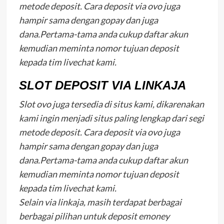
metode deposit. Cara deposit via ovo juga
hampir sama dengan gopay dan juga
dana.Pertama-tama anda cukup daftar akun
kemudian meminta nomor tujuan deposit
kepada tim livechat kami.
SLOT DEPOSIT VIA LINKAJA
Slot ovo juga tersedia di situs kami, dikarenakan
kami ingin menjadi situs paling lengkap dari segi
metode deposit. Cara deposit via ovo juga
hampir sama dengan gopay dan juga
dana.Pertama-tama anda cukup daftar akun
kemudian meminta nomor tujuan deposit
kepada tim livechat kami.
Selain via linkaja, masih terdapat berbagai
berbagai pilihan untuk deposit emoney