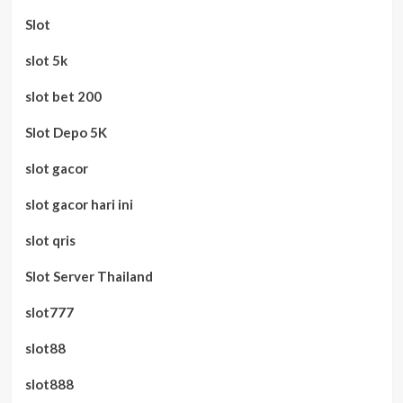
Slot
slot 5k
slot bet 200
Slot Depo 5K
slot gacor
slot gacor hari ini
slot qris
Slot Server Thailand
slot777
slot88
slot888