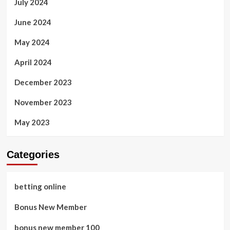
July 2024
June 2024
May 2024
April 2024
December 2023
November 2023
May 2023
Categories
betting online
Bonus New Member
bonus new member 100