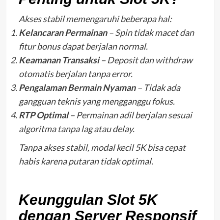
Akses stabil memengaruhi beberapa hal:
Kelancaran Permainan
– Spin tidak macet dan
fitur bonus dapat berjalan normal.
Keamanan Transaksi
– Deposit dan withdraw
otomatis berjalan tanpa error.
Pengalaman Bermain Nyaman
– Tidak ada
gangguan teknis yang mengganggu fokus.
RTP Optimal
– Permainan adil berjalan sesuai
algoritma tanpa lag atau delay.
Tanpa akses stabil, modal kecil 5K bisa cepat
habis karena putaran tidak optimal.
Keunggulan Slot 5K
dengan Server Responsif