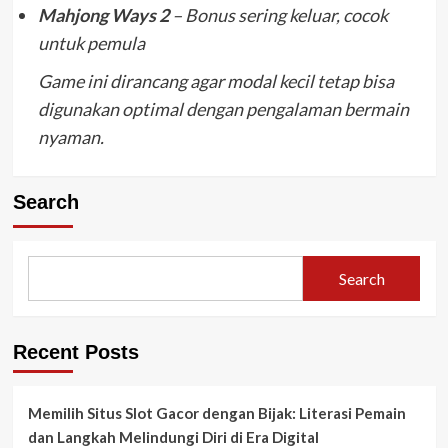
Mahjong Ways 2
– Bonus sering keluar, cocok
untuk pemula
Game ini dirancang agar modal kecil tetap bisa
digunakan optimal dengan pengalaman bermain
nyaman.
Search
Search
Recent Posts
Memilih Situs Slot Gacor dengan Bijak: Literasi Pemain
dan Langkah Melindungi Diri di Era Digital