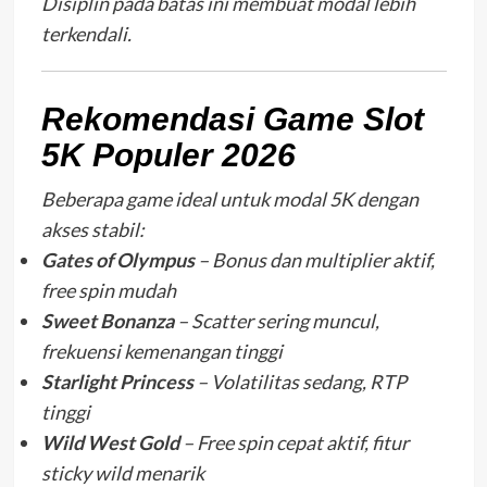
Disiplin pada batas ini membuat modal lebih
terkendali.
Rekomendasi Game Slot
5K Populer 2026
Beberapa game ideal untuk modal 5K dengan
akses stabil:
Gates of Olympus
– Bonus dan multiplier aktif,
free spin mudah
Sweet Bonanza
– Scatter sering muncul,
frekuensi kemenangan tinggi
Starlight Princess
– Volatilitas sedang, RTP
tinggi
Wild West Gold
– Free spin cepat aktif, fitur
sticky wild menarik