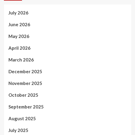
July 2026
June 2026
May 2026
April 2026
March 2026
December 2025
November 2025
October 2025
September 2025
August 2025
July 2025