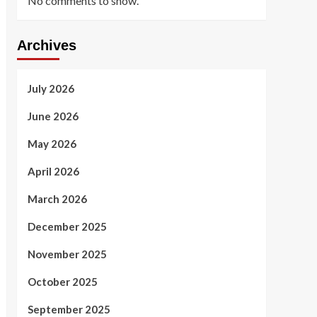
No comments to show.
Archives
July 2026
June 2026
May 2026
April 2026
March 2026
December 2025
November 2025
October 2025
September 2025