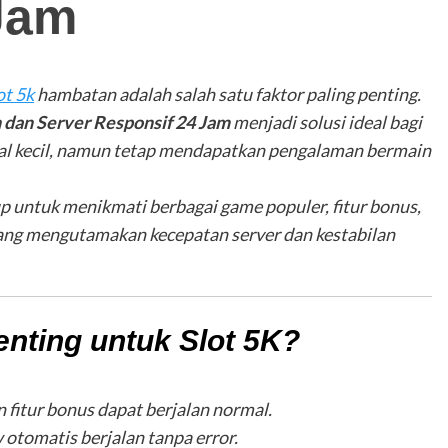
Jam
ot 5k
hambatan adalah salah satu faktor paling penting.
 dan Server Responsif 24 Jam
menjadi solusi ideal bagi
al kecil, namun tetap mendapatkan pengalaman bermain
p untuk menikmati berbagai game populer, fitur bonus,
yang mengutamakan kecepatan server dan kestabilan
nting untuk Slot 5K?
 fitur bonus dapat berjalan normal.
otomatis berjalan tanpa error.