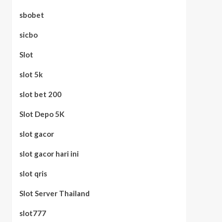
sbobet
sicbo
Slot
slot 5k
slot bet 200
Slot Depo 5K
slot gacor
slot gacor hari ini
slot qris
Slot Server Thailand
slot777