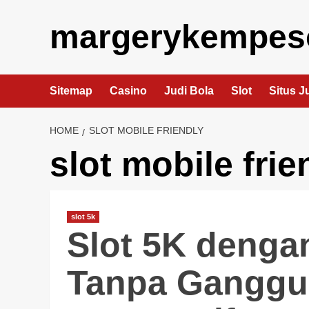
Skip
to
margerykempeso
content
Sitemap
Casino
Judi Bola
Slot
Situs J
HOME
SLOT MOBILE FRIENDLY
slot mobile frie
slot 5k
Slot 5K denga
Tanpa Ganggu