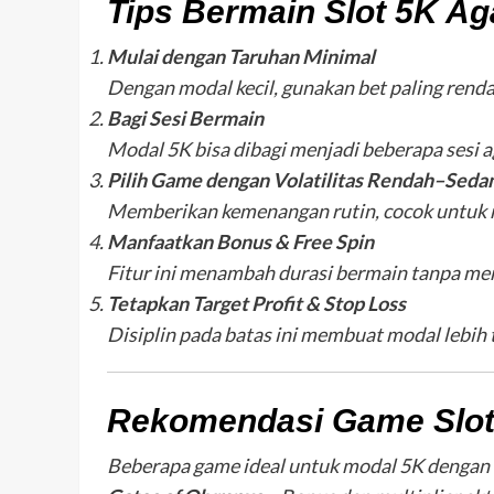
Tips Bermain Slot 5K Ag
Mulai dengan Taruhan Minimal
Dengan modal kecil, gunakan bet paling ren
Bagi Sesi Bermain
Modal 5K bisa dibagi menjadi beberapa sesi a
Pilih Game dengan Volatilitas Rendah–Seda
Memberikan kemenangan rutin, cocok untuk 
Manfaatkan Bonus & Free Spin
Fitur ini menambah durasi bermain tanpa me
Tetapkan Target Profit & Stop Loss
Disiplin pada batas ini membuat modal lebih 
Rekomendasi Game Slot
Beberapa game ideal untuk modal 5K dengan a