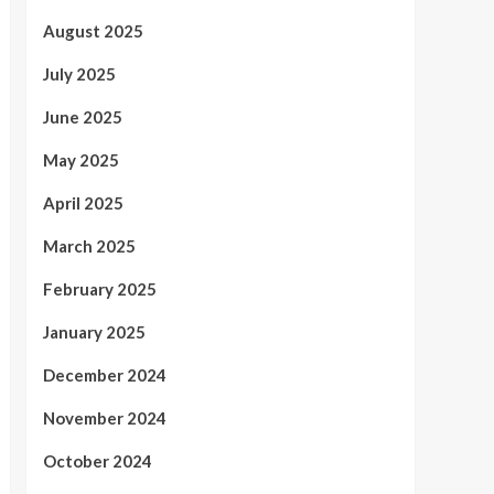
August 2025
July 2025
June 2025
May 2025
April 2025
March 2025
February 2025
January 2025
December 2024
November 2024
October 2024