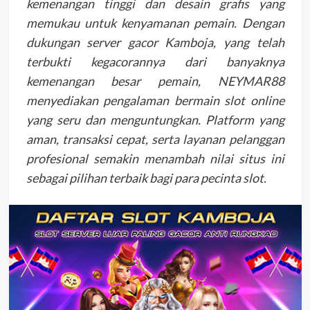
kemenangan tinggi dan desain grafis yang
memukau untuk kenyamanan pemain. Dengan
dukungan server gacor Kamboja, yang telah
terbukti kegacorannya dari banyaknya
kemenangan besar pemain, NEYMAR88
menyediakan pengalaman bermain slot online
yang seru dan menguntungkan. Platform yang
aman, transaksi cepat, serta layanan pelanggan
profesional semakin menambah nilai situs ini
sebagai pilihan terbaik bagi para pecinta slot.