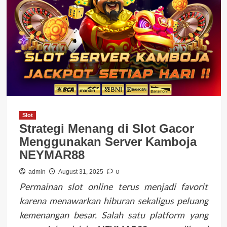
Slot
Strategi Menang di Slot Gacor
Menggunakan Server Kamboja
NEYMAR88
0
admin
August 31, 2025
Permainan slot online terus menjadi favorit
karena menawarkan hiburan sekaligus peluang
kemenangan besar. Salah satu platform yang