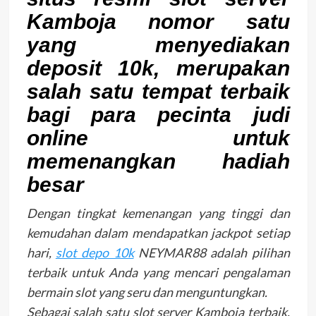
Kamboja nomor satu
yang menyediakan
deposit 10k, merupakan
salah satu tempat terbaik
bagi para pecinta judi
online untuk
memenangkan hadiah
besar
Dengan tingkat kemenangan yang tinggi dan
kemudahan dalam mendapatkan jackpot setiap
hari,
slot depo 10k
NEYMAR88 adalah pilihan
terbaik untuk Anda yang mencari pengalaman
bermain slot yang seru dan menguntungkan.
Sebagai salah satu slot server Kamboja terbaik,