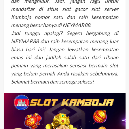
dan menghibur. Jadi, jangan ragu untuk
mendaftar di situs slot gacor slot server
Kamboja nomor satu dan raih kesempatan
menang besar hanya di NEYMAR88.
Jadi tunggu apalagi? Segera bergabung di
NEYMAR88 dan raih kesempatan menang luar
biasa hari ini! Jangan lewatkan kesempatan
emas ini dan jadilah salah satu dari ribuan
pemain yang merasakan sensasi bermain slot
yang belum pernah Anda rasakan sebelumnya.
Selamat bermain dan semoga sukses!