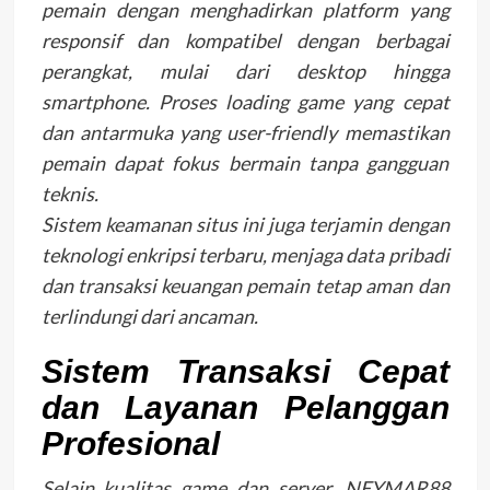
pemain dengan menghadirkan platform yang
responsif dan kompatibel dengan berbagai
perangkat, mulai dari desktop hingga
smartphone. Proses loading game yang cepat
dan antarmuka yang user-friendly memastikan
pemain dapat fokus bermain tanpa gangguan
teknis.
Sistem keamanan situs ini juga terjamin dengan
teknologi enkripsi terbaru, menjaga data pribadi
dan transaksi keuangan pemain tetap aman dan
terlindungi dari ancaman.
Sistem Transaksi Cepat
dan Layanan Pelanggan
Profesional
Selain kualitas game dan server, NEYMAR88