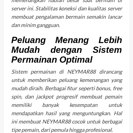
server ini. Stabilitas koneksi dan kualitas server
membuat pengalaman bermain semakin lancar
dan minim gangguan.
Peluang Menang Lebih
Mudah dengan Sistem
Permainan Optimal
Sistem permainan di NEYMAR88 dirancang
untuk memberikan peluang kemenangan yang
mudah diraih. Berbagai fitur seperti bonus, free
spin, dan jackpot progresif membuat pemain
memiliki banyak kesempatan untuk
mendapatkan hasil yang menguntungkan. Hal
ini membuat NEYMAR88 cocok untuk berbagai
tipe pemain, dari pemula hingga profesional.