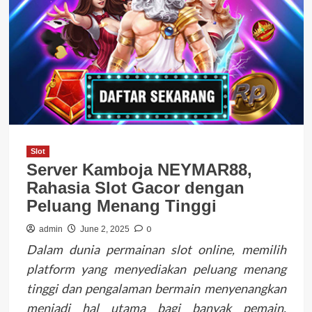
Slot
Server Kamboja NEYMAR88,
Rahasia Slot Gacor dengan
Peluang Menang Tinggi
0
admin
June 2, 2025
Dalam dunia permainan slot online, memilih
platform yang menyediakan peluang menang
tinggi dan pengalaman bermain menyenangkan
menjadi hal utama bagi banyak pemain.