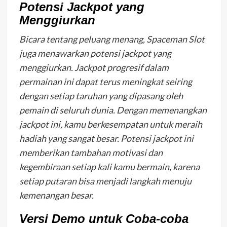
Potensi Jackpot yang
Menggiurkan
Bicara tentang peluang menang, Spaceman Slot
juga menawarkan potensi jackpot yang
menggiurkan. Jackpot progresif dalam
permainan ini dapat terus meningkat seiring
dengan setiap taruhan yang dipasang oleh
pemain di seluruh dunia. Dengan memenangkan
jackpot ini, kamu berkesempatan untuk meraih
hadiah yang sangat besar. Potensi jackpot ini
memberikan tambahan motivasi dan
kegembiraan setiap kali kamu bermain, karena
setiap putaran bisa menjadi langkah menuju
kemenangan besar.
Versi Demo untuk Coba-coba