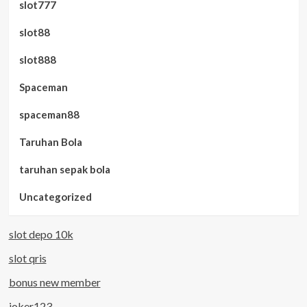
slot777
slot88
slot888
Spaceman
spaceman88
Taruhan Bola
taruhan sepak bola
Uncategorized
slot depo 10k
slot qris
bonus new member
joker123