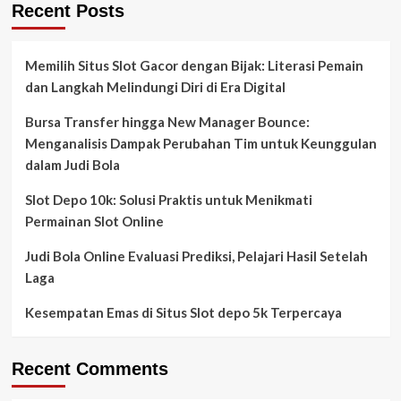
Recent Posts
Memilih Situs Slot Gacor dengan Bijak: Literasi Pemain
dan Langkah Melindungi Diri di Era Digital
Bursa Transfer hingga New Manager Bounce:
Menganalisis Dampak Perubahan Tim untuk Keunggulan
dalam Judi Bola
Slot Depo 10k: Solusi Praktis untuk Menikmati
Permainan Slot Online
Judi Bola Online Evaluasi Prediksi, Pelajari Hasil Setelah
Laga
Kesempatan Emas di Situs Slot depo 5k Terpercaya
Recent Comments