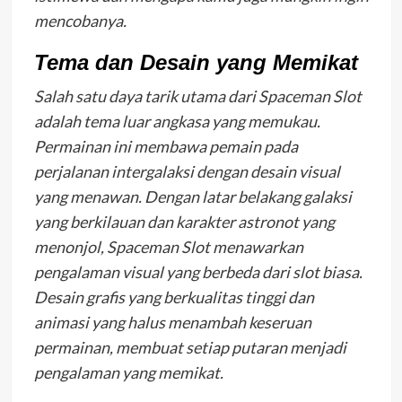
mencobanya.
Tema dan Desain yang Memikat
Salah satu daya tarik utama dari Spaceman Slot
adalah tema luar angkasa yang memukau.
Permainan ini membawa pemain pada
perjalanan intergalaksi dengan desain visual
yang menawan. Dengan latar belakang galaksi
yang berkilauan dan karakter astronot yang
menonjol, Spaceman Slot menawarkan
pengalaman visual yang berbeda dari slot biasa.
Desain grafis yang berkualitas tinggi dan
animasi yang halus menambah keseruan
permainan, membuat setiap putaran menjadi
pengalaman yang memikat.