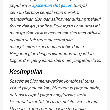
popularitas
spaceman slot gacor
. Banyak
pemain berbagi pengalaman mereka,
memberikan tips, dan saling mendukung melalui
forum dan grup online. Dukungan komunitas ini
menciptakan rasa kebersamaan dan memotivasi
pemain untuk terus mencoba dan
mengeksplorasi permainan lebih dalam.
Bergabunglah dengan komunitas dan jadilah
bagian dari pengalaman bermain yang lebih luas.
Kesimpulan
Spaceman Slot menawarkan kombinasi tema
visual yang memukau, fitur bonus yang menarik,
potensi jackpot yang menggiurkan, serta
kesempatan untuk berlatih melalui versi demo.
Dengan strategi bermain yang tepat dan