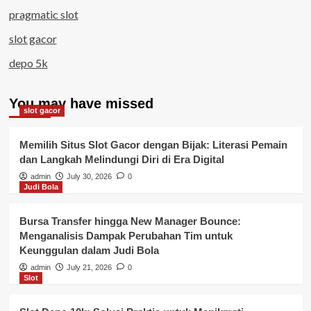
pragmatic slot
slot gacor
depo 5k
You may have missed
slot gacor
Memilih Situs Slot Gacor dengan Bijak: Literasi Pemain
dan Langkah Melindungi Diri di Era Digital
admin
July 30, 2026
0
Judi Bola
Bursa Transfer hingga New Manager Bounce:
Menganalisis Dampak Perubahan Tim untuk
Keunggulan dalam Judi Bola
admin
July 21, 2026
0
Slot