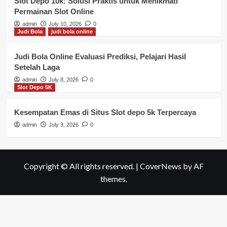
Slot Depo 10k: Solusi Praktis untuk Menikmati
Permainan Slot Online
admin
July 10, 2026
0
Judi Bola
judi bola online
Judi Bola Online Evaluasi Prediksi, Pelajari Hasil
Setelah Laga
admin
July 8, 2026
0
Slot Depo 5K
Kesempatan Emas di Situs Slot depo 5k Terpercaya
admin
July 3, 2026
0
Copyright © All rights reserved.
|
CoverNews
by AF
themes.