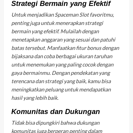
Strategi Bermain yang Efektif
Untuk menjadikan Spaceman Slot favoritmu,
penting juga untuk menerapkan strategi
bermain yang efektif. Mulailah dengan
menetapkan anggaran yang sesuai dan patuhi
batas tersebut. Manfaatkan fitur bonus dengan
bijaksana dan coba berbagai ukuran taruhan
untuk menemukan yang paling cocok dengan
gaya bermainmu. Dengan pendekatan yang
terencana dan strategi yang baik, kamu bisa
meningkatkan peluang untuk mendapatkan
hasil yang lebih baik.
Komunitas dan Dukungan
Tidak bisa dipungkiri bahwa dukungan
komunitas juga berperan penting dalam