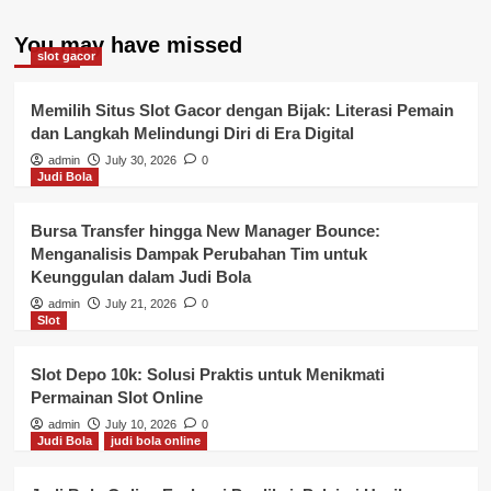
You may have missed
slot gacor
Memilih Situs Slot Gacor dengan Bijak: Literasi Pemain
dan Langkah Melindungi Diri di Era Digital
admin
July 30, 2026
0
Judi Bola
Bursa Transfer hingga New Manager Bounce:
Menganalisis Dampak Perubahan Tim untuk
Keunggulan dalam Judi Bola
admin
July 21, 2026
0
Slot
Slot Depo 10k: Solusi Praktis untuk Menikmati
Permainan Slot Online
admin
July 10, 2026
0
Judi Bola
judi bola online