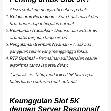
Akses stabil memengaruhi beberapa hal:
Kelancaran Permainan
– Spin tidak macet dan
fitur bonus dapat berjalan normal.
Keamanan Transaksi
– Deposit dan withdraw
otomatis berjalan tanpa error.
Pengalaman Bermain Nyaman
– Tidak ada
gangguan teknis yang mengganggu fokus.
RTP Optimal
– Permainan adil berjalan sesuai
algoritma tanpa lag atau delay.
Tanpa akses stabil, modal kecil 5K bisa cepat
habis karena putaran tidak optimal.
Keunggulan Slot 5K
dengan Server Responsif