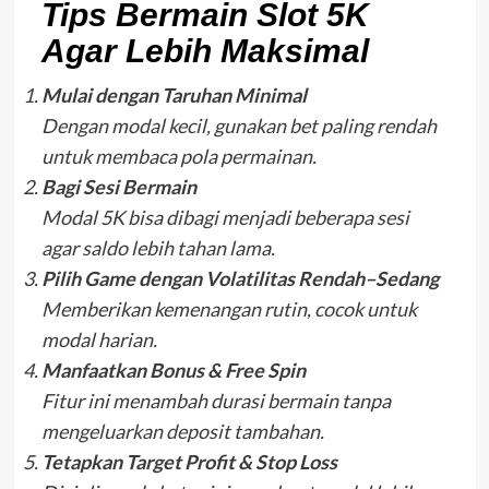
Tips Bermain Slot 5K
Agar Lebih Maksimal
Mulai dengan Taruhan Minimal
Dengan modal kecil, gunakan bet paling rendah
untuk membaca pola permainan.
Bagi Sesi Bermain
Modal 5K bisa dibagi menjadi beberapa sesi
agar saldo lebih tahan lama.
Pilih Game dengan Volatilitas Rendah–Sedang
Memberikan kemenangan rutin, cocok untuk
modal harian.
Manfaatkan Bonus & Free Spin
Fitur ini menambah durasi bermain tanpa
mengeluarkan deposit tambahan.
Tetapkan Target Profit & Stop Loss