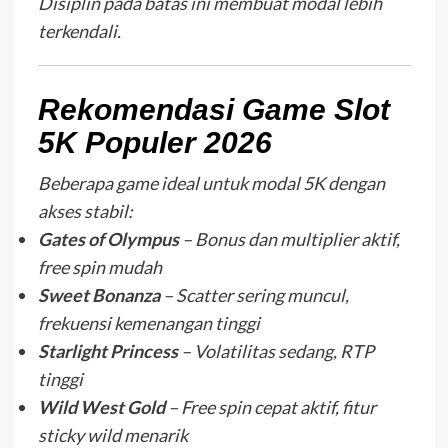
Disiplin pada batas ini membuat modal lebih
terkendali.
Rekomendasi Game Slot
5K Populer 2026
Beberapa game ideal untuk modal 5K dengan
akses stabil:
Gates of Olympus
– Bonus dan multiplier aktif,
free spin mudah
Sweet Bonanza
– Scatter sering muncul,
frekuensi kemenangan tinggi
Starlight Princess
– Volatilitas sedang, RTP
tinggi
Wild West Gold
– Free spin cepat aktif, fitur
sticky wild menarik