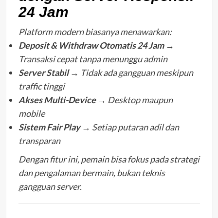
24 Jam
Platform modern biasanya menawarkan:
Deposit & Withdraw Otomatis 24 Jam
→
Transaksi cepat tanpa menunggu admin
Server Stabil
→ Tidak ada gangguan meskipun
traffic tinggi
Akses Multi-Device
→ Desktop maupun
mobile
Sistem Fair Play
→ Setiap putaran adil dan
transparan
Dengan fitur ini, pemain bisa fokus pada strategi
dan pengalaman bermain, bukan teknis
gangguan server.