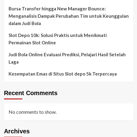
Bursa Transfer hingga New Manager Bounce:
Menganalisis Dampak Perubahan Tim untuk Keunggulan
dalam Judi Bola
Slot Depo 10k: Solusi Praktis untuk Menikmati
Permainan Slot Online
Judi Bola Online Evaluasi Prediksi, Pelajari Hasil Setelah
Laga
Kesempatan Emas di Situs Slot depo 5k Terpercaya
Recent Comments
No comments to show.
Archives