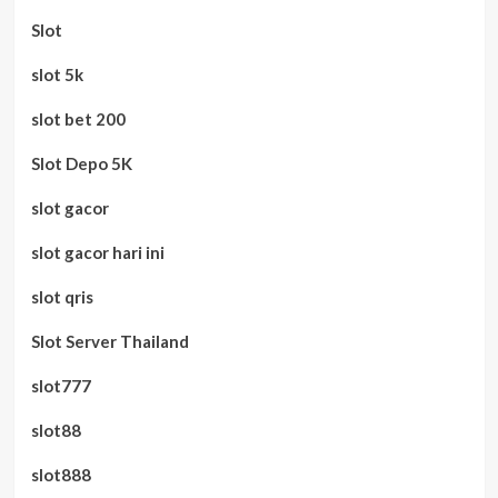
Slot
slot 5k
slot bet 200
Slot Depo 5K
slot gacor
slot gacor hari ini
slot qris
Slot Server Thailand
slot777
slot88
slot888