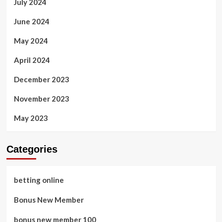
July 2024
June 2024
May 2024
April 2024
December 2023
November 2023
May 2023
Categories
betting online
Bonus New Member
bonus new member 100