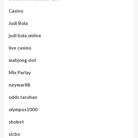
Casino
Judi Bola
judi bola online
live casino
mahjong slot
Mix Parlay
neymar88
odds taruhan
olympus1000
sbobet
sicbo