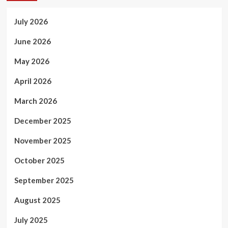
July 2026
June 2026
May 2026
April 2026
March 2026
December 2025
November 2025
October 2025
September 2025
August 2025
July 2025