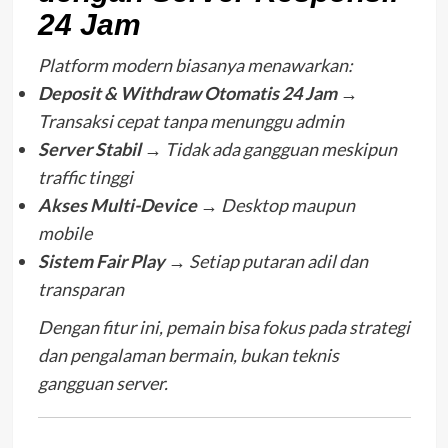
24 Jam
Platform modern biasanya menawarkan:
Deposit & Withdraw Otomatis 24 Jam
→
Transaksi cepat tanpa menunggu admin
Server Stabil
→ Tidak ada gangguan meskipun
traffic tinggi
Akses Multi-Device
→ Desktop maupun
mobile
Sistem Fair Play
→ Setiap putaran adil dan
transparan
Dengan fitur ini, pemain bisa fokus pada strategi
dan pengalaman bermain, bukan teknis
gangguan server.