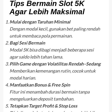
Tips Bermain Slot 5K
Agar Lebih Maksimal
Mulai dengan Taruhan Minimal
Dengan modal kecil, gunakan bet paling rendah
untuk membaca pola permainan.
Bagi Sesi Bermain
Modal 5K bisa dibagi menjadi beberapa sesi
agar saldo lebih tahan lama.
Pilih Game dengan Volatilitas Rendah–Sedang
Memberikan kemenangan rutin, cocok untuk
modal harian.
Manfaatkan Bonus & Free Spin
Fitur ini menambah durasi bermain tanpa
mengeluarkan deposit tambahan.
Tetapkan Target Profit & Stop Loss