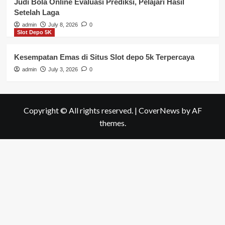
Judi Bola Online Evaluasi Prediksi, Pelajari Hasil
Setelah Laga
admin
July 8, 2026
0
Slot Depo 5K
Kesempatan Emas di Situs Slot depo 5k Terpercaya
admin
July 3, 2026
0
Copyright © All rights reserved.
|
CoverNews
by AF
themes.