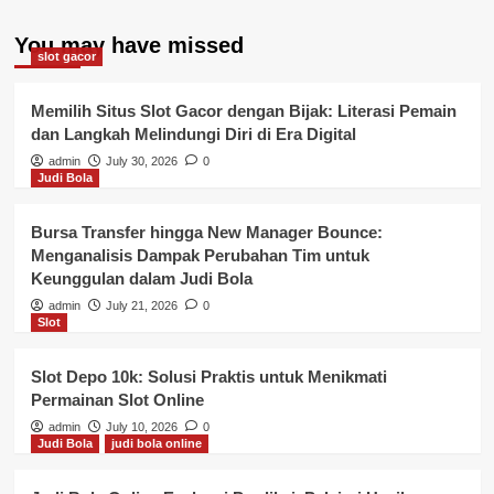
You may have missed
slot gacor
Memilih Situs Slot Gacor dengan Bijak: Literasi Pemain
dan Langkah Melindungi Diri di Era Digital
admin
July 30, 2026
0
Judi Bola
Bursa Transfer hingga New Manager Bounce:
Menganalisis Dampak Perubahan Tim untuk
Keunggulan dalam Judi Bola
admin
July 21, 2026
0
Slot
Slot Depo 10k: Solusi Praktis untuk Menikmati
Permainan Slot Online
admin
July 10, 2026
0
Judi Bola
judi bola online