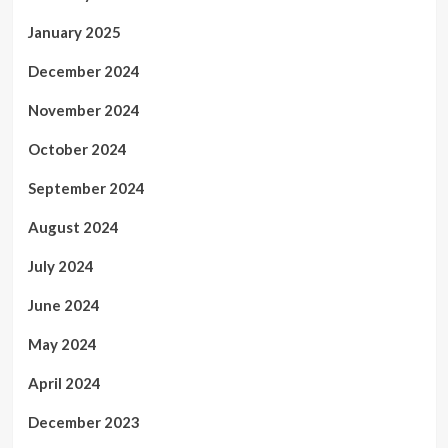
January 2025
December 2024
November 2024
October 2024
September 2024
August 2024
July 2024
June 2024
May 2024
April 2024
December 2023