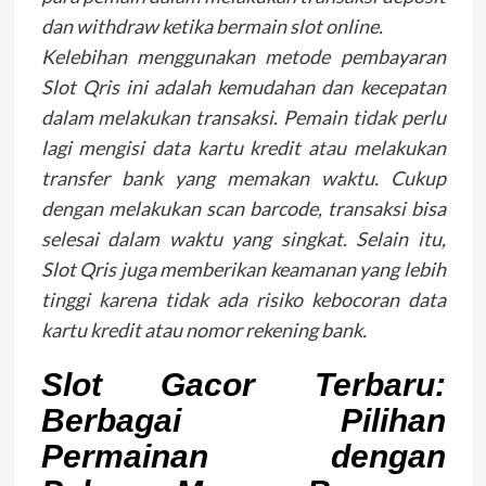
dan withdraw ketika bermain slot online.
Kelebihan menggunakan metode pembayaran
Slot Qris ini adalah kemudahan dan kecepatan
dalam melakukan transaksi. Pemain tidak perlu
lagi mengisi data kartu kredit atau melakukan
transfer bank yang memakan waktu. Cukup
dengan melakukan scan barcode, transaksi bisa
selesai dalam waktu yang singkat. Selain itu,
Slot Qris juga memberikan keamanan yang lebih
tinggi karena tidak ada risiko kebocoran data
kartu kredit atau nomor rekening bank.
Slot Gacor Terbaru:
Berbagai Pilihan
Permainan dengan