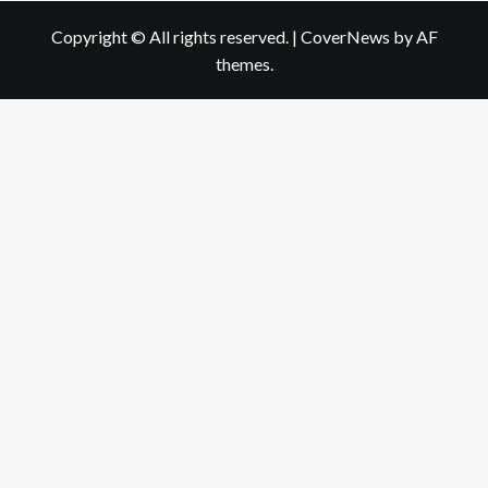
Copyright © All rights reserved.
|
CoverNews
by AF
themes.