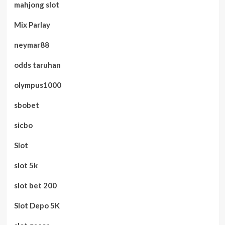
mahjong slot
Mix Parlay
neymar88
odds taruhan
olympus1000
sbobet
sicbo
Slot
slot 5k
slot bet 200
Slot Depo 5K