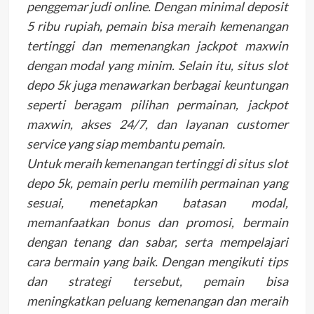
penggemar judi online. Dengan minimal deposit
5 ribu rupiah, pemain bisa meraih kemenangan
tertinggi dan memenangkan jackpot maxwin
dengan modal yang minim. Selain itu, situs slot
depo 5k juga menawarkan berbagai keuntungan
seperti beragam pilihan permainan, jackpot
maxwin, akses 24/7, dan layanan customer
service yang siap membantu pemain.
Untuk meraih kemenangan tertinggi di situs slot
depo 5k, pemain perlu memilih permainan yang
sesuai, menetapkan batasan modal,
memanfaatkan bonus dan promosi, bermain
dengan tenang dan sabar, serta mempelajari
cara bermain yang baik. Dengan mengikuti tips
dan strategi tersebut, pemain bisa
meningkatkan peluang kemenangan dan meraih