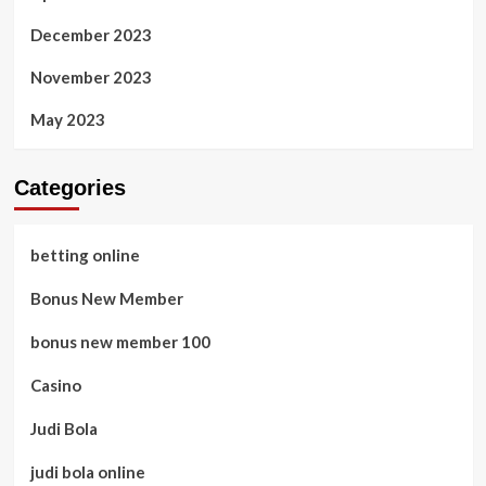
December 2023
November 2023
May 2023
Categories
betting online
Bonus New Member
bonus new member 100
Casino
Judi Bola
judi bola online