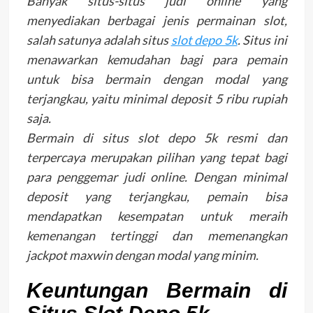
Banyak situs-situs judi online yang
menyediakan berbagai jenis permainan slot,
salah satunya adalah situs
slot depo 5k
. Situs ini
menawarkan kemudahan bagi para pemain
untuk bisa bermain dengan modal yang
terjangkau, yaitu minimal deposit 5 ribu rupiah
saja.
Bermain di situs slot depo 5k resmi dan
terpercaya merupakan pilihan yang tepat bagi
para penggemar judi online. Dengan minimal
deposit yang terjangkau, pemain bisa
mendapatkan kesempatan untuk meraih
kemenangan tertinggi dan memenangkan
jackpot maxwin dengan modal yang minim.
Keuntungan Bermain di