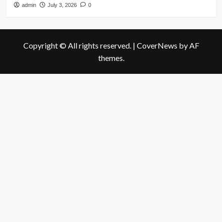
admin
July 3, 2026
0
Copyright © All rights reserved.
|
CoverNews
by AF
themes.