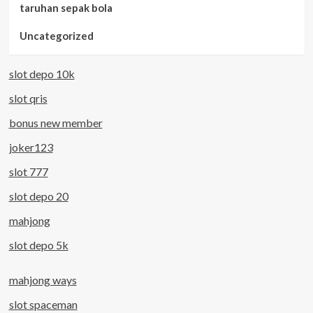
taruhan sepak bola
Uncategorized
slot depo 10k
slot qris
bonus new member
joker123
slot 777
slot depo 20
mahjong
slot depo 5k
mahjong ways
slot spaceman