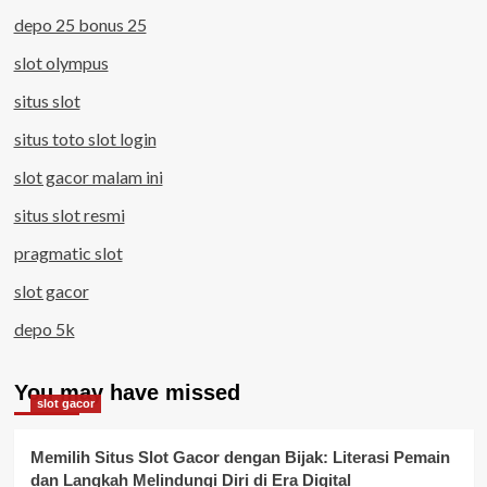
depo 25 bonus 25
slot olympus
situs slot
situs toto slot login
slot gacor malam ini
situs slot resmi
pragmatic slot
slot gacor
depo 5k
You may have missed
slot gacor
Memilih Situs Slot Gacor dengan Bijak: Literasi Pemain
dan Langkah Melindungi Diri di Era Digital