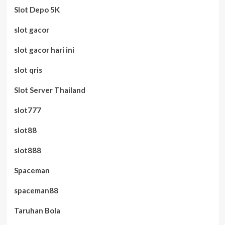
Slot Depo 5K
slot gacor
slot gacor hari ini
slot qris
Slot Server Thailand
slot777
slot88
slot888
Spaceman
spaceman88
Taruhan Bola