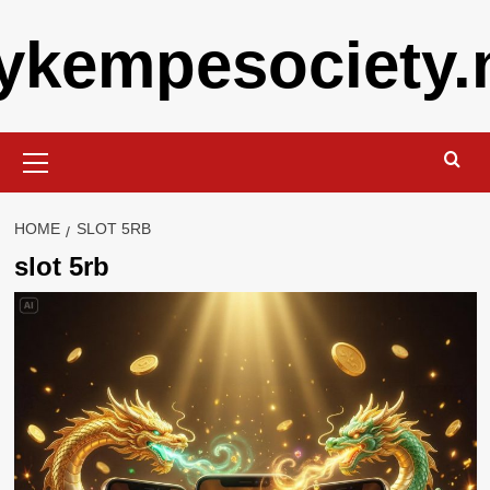
Skip
ykempesociety.
to
content
Primary
Menu
HOME
SLOT 5RB
slot 5rb