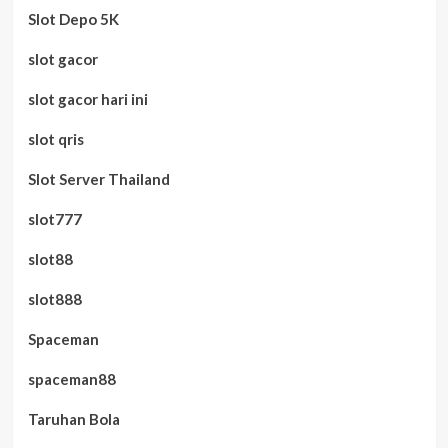
Slot Depo 5K
slot gacor
slot gacor hari ini
slot qris
Slot Server Thailand
slot777
slot88
slot888
Spaceman
spaceman88
Taruhan Bola