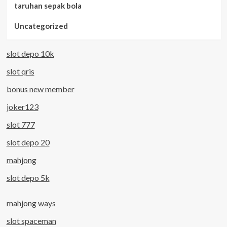
taruhan sepak bola
Uncategorized
slot depo 10k
slot qris
bonus new member
joker123
slot 777
slot depo 20
mahjong
slot depo 5k
mahjong ways
slot spaceman