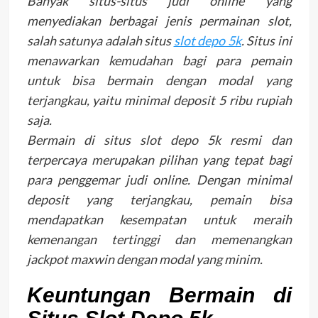
Banyak situs-situs judi online yang
menyediakan berbagai jenis permainan slot,
salah satunya adalah situs
slot depo 5k
. Situs ini
menawarkan kemudahan bagi para pemain
untuk bisa bermain dengan modal yang
terjangkau, yaitu minimal deposit 5 ribu rupiah
saja.
Bermain di situs slot depo 5k resmi dan
terpercaya merupakan pilihan yang tepat bagi
para penggemar judi online. Dengan minimal
deposit yang terjangkau, pemain bisa
mendapatkan kesempatan untuk meraih
kemenangan tertinggi dan memenangkan
jackpot maxwin dengan modal yang minim.
Keuntungan Bermain di