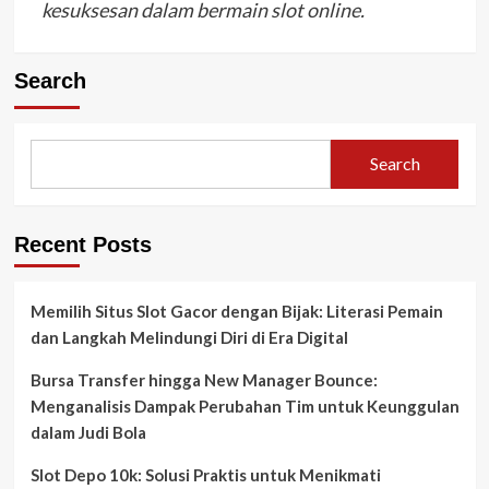
kesuksesan dalam bermain slot online.
Search
Search
Recent Posts
Memilih Situs Slot Gacor dengan Bijak: Literasi Pemain
dan Langkah Melindungi Diri di Era Digital
Bursa Transfer hingga New Manager Bounce:
Menganalisis Dampak Perubahan Tim untuk Keunggulan
dalam Judi Bola
Slot Depo 10k: Solusi Praktis untuk Menikmati