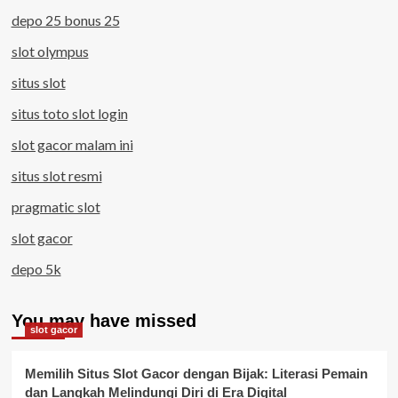
depo 25 bonus 25
slot olympus
situs slot
situs toto slot login
slot gacor malam ini
situs slot resmi
pragmatic slot
slot gacor
depo 5k
You may have missed
slot gacor
Memilih Situs Slot Gacor dengan Bijak: Literasi Pemain
dan Langkah Melindungi Diri di Era Digital