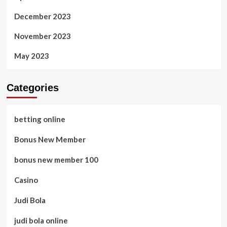
December 2023
November 2023
May 2023
Categories
betting online
Bonus New Member
bonus new member 100
Casino
Judi Bola
judi bola online