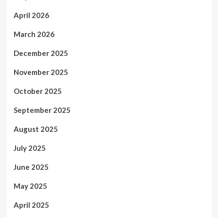
April 2026
March 2026
December 2025
November 2025
October 2025
September 2025
August 2025
July 2025
June 2025
May 2025
April 2025