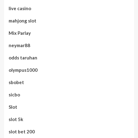
live casino
mahjong slot
Mix Parlay
neymar88
odds taruhan
olympus1000
sbobet
sicbo
Slot
slot 5k
slot bet 200