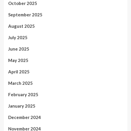
October 2025
September 2025
August 2025
July 2025
June 2025
May 2025
April 2025
March 2025
February 2025
January 2025
December 2024
November 2024