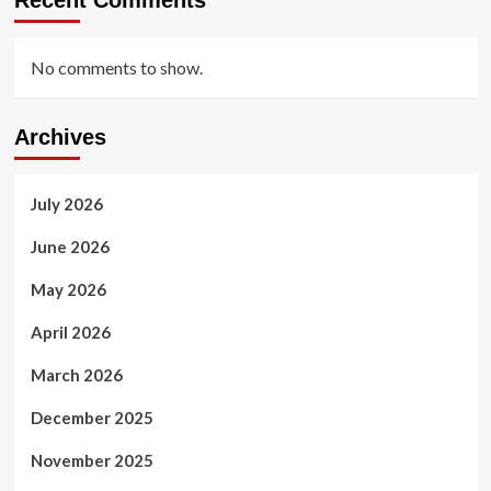
Recent Comments
No comments to show.
Archives
July 2026
June 2026
May 2026
April 2026
March 2026
December 2025
November 2025