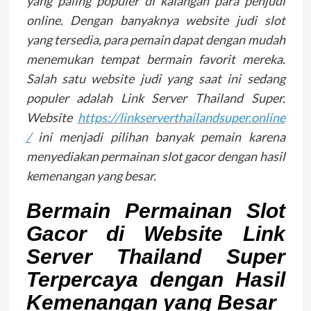
yang paling populer di kalangan para penjudi
online. Dengan banyaknya website judi slot
yang tersedia, para pemain dapat dengan mudah
menemukan tempat bermain favorit mereka.
Salah satu website judi yang saat ini sedang
populer adalah Link Server Thailand Super.
Website
https://linkserverthailandsuper.online
/
ini menjadi pilihan banyak pemain karena
menyediakan permainan slot gacor dengan hasil
kemenangan yang besar.
Bermain Permainan Slot
Gacor di Website Link
Server Thailand Super
Terpercaya dengan Hasil
Kemenangan yang Besar