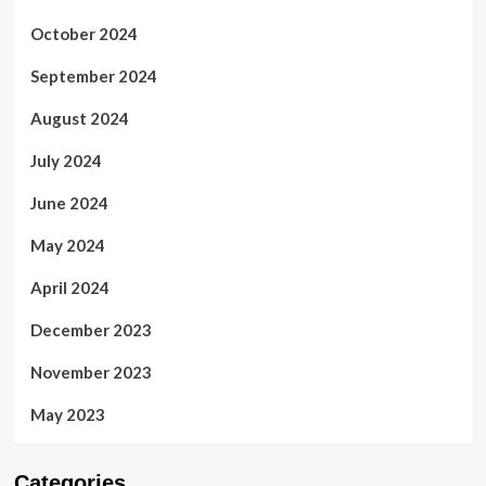
October 2024
September 2024
August 2024
July 2024
June 2024
May 2024
April 2024
December 2023
November 2023
May 2023
Categories