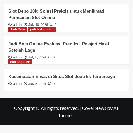
Slot Depo 10k: Solusi Praktis untuk Menikmati
Permainan Slot Online
admin
July 10, 2026
0
Judi Bola
judi bola online
Judi Bola Online Evaluasi Prediksi, Pelajari Hasil
Setelah Laga
admin
July 8, 2026
0
Slot Depo 5K
Kesempatan Emas di Situs Slot depo 5k Terpercaya
admin
July 3, 2026
0
Copyright © All rights reserved.
|
CoverNews
by AF
themes.