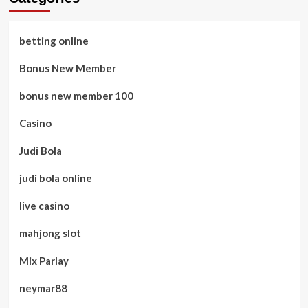
betting online
Bonus New Member
bonus new member 100
Casino
Judi Bola
judi bola online
live casino
mahjong slot
Mix Parlay
neymar88