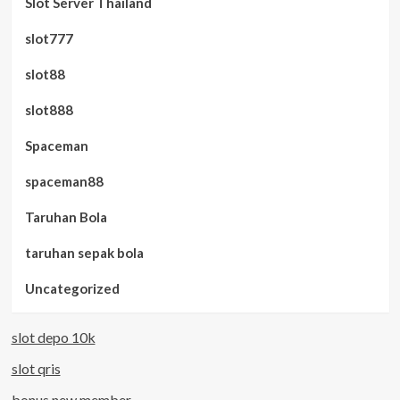
Slot Server Thailand
slot777
slot88
slot888
Spaceman
spaceman88
Taruhan Bola
taruhan sepak bola
Uncategorized
slot depo 10k
slot qris
bonus new member