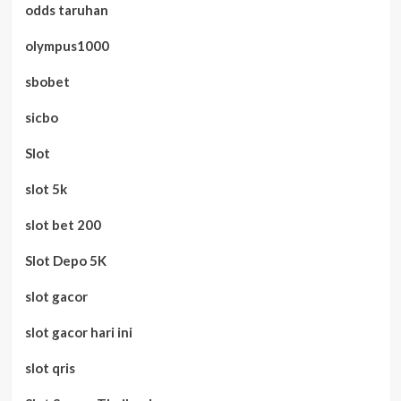
odds taruhan
olympus1000
sbobet
sicbo
Slot
slot 5k
slot bet 200
Slot Depo 5K
slot gacor
slot gacor hari ini
slot qris