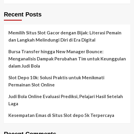
Recent Posts
Memilih Situs Slot Gacor dengan Bijak: Literasi Pemain
dan Langkah Melindungi Diri di Era Digital
Bursa Transfer hingga New Manager Bounce:
Menganalisis Dampak Perubahan Tim untuk Keunggulan
dalam Judi Bola
Slot Depo 10k: Solusi Praktis untuk Menikmati
Permainan Slot Online
Judi Bola Online Evaluasi Prediksi, Pelajari Hasil Setelah
Laga
Kesempatan Emas di Situs Slot depo 5k Terpercaya