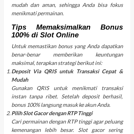
mudah dan aman, sehingga Anda bisa fokus
menikmati permainan.
Tips Memaksimalkan Bonus
100% di Slot Online
Untuk memastikan bonus yang Anda dapatkan
benar-benar memberikan keuntungan
maksimal, terapkan strategi berikut ini:
Deposit Via QRIS untuk Transaksi Cepat &
Mudah
Gunakan QRIS untuk menikmati transaksi
instan tanpa ribet. Setelah deposit berhasil,
bonus 100% langsung masuk ke akun Anda.
Pilih Slot Gacor dengan RTP Tinggi
Cari permainan dengan RTP tinggi agar peluang
kemenangan lebih besar. Slot gacor sering