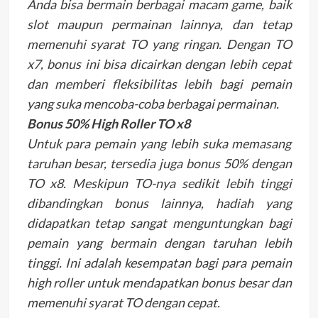
Anda bisa bermain berbagai macam game, baik
slot maupun permainan lainnya, dan tetap
memenuhi syarat TO yang ringan. Dengan TO
x7, bonus ini bisa dicairkan dengan lebih cepat
dan memberi fleksibilitas lebih bagi pemain
yang suka mencoba-coba berbagai permainan.
Bonus 50% High Roller TO x8
Untuk para pemain yang lebih suka memasang
taruhan besar, tersedia juga bonus 50% dengan
TO x8. Meskipun TO-nya sedikit lebih tinggi
dibandingkan bonus lainnya, hadiah yang
didapatkan tetap sangat menguntungkan bagi
pemain yang bermain dengan taruhan lebih
tinggi. Ini adalah kesempatan bagi para pemain
high roller untuk mendapatkan bonus besar dan
memenuhi syarat TO dengan cepat.