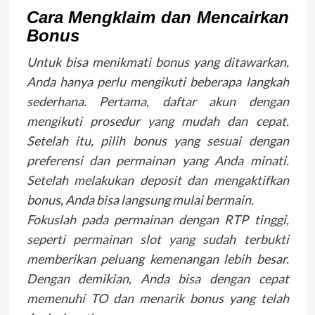
Cara Mengklaim dan Mencairkan
Bonus
Untuk bisa menikmati bonus yang ditawarkan,
Anda hanya perlu mengikuti beberapa langkah
sederhana. Pertama, daftar akun dengan
mengikuti prosedur yang mudah dan cepat.
Setelah itu, pilih bonus yang sesuai dengan
preferensi dan permainan yang Anda minati.
Setelah melakukan deposit dan mengaktifkan
bonus, Anda bisa langsung mulai bermain.
Fokuslah pada permainan dengan RTP tinggi,
seperti permainan slot yang sudah terbukti
memberikan peluang kemenangan lebih besar.
Dengan demikian, Anda bisa dengan cepat
memenuhi TO dan menarik bonus yang telah