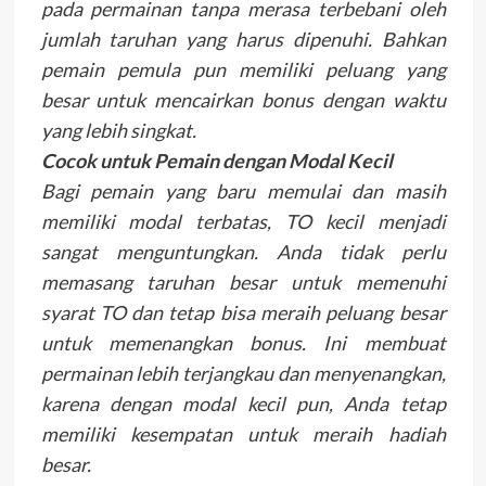
pada permainan tanpa merasa terbebani oleh
jumlah taruhan yang harus dipenuhi. Bahkan
pemain pemula pun memiliki peluang yang
besar untuk mencairkan bonus dengan waktu
yang lebih singkat.
Cocok untuk Pemain dengan Modal Kecil
Bagi pemain yang baru memulai dan masih
memiliki modal terbatas, TO kecil menjadi
sangat menguntungkan. Anda tidak perlu
memasang taruhan besar untuk memenuhi
syarat TO dan tetap bisa meraih peluang besar
untuk memenangkan bonus. Ini membuat
permainan lebih terjangkau dan menyenangkan,
karena dengan modal kecil pun, Anda tetap
memiliki kesempatan untuk meraih hadiah
besar.