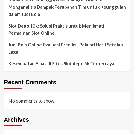
Menganalisis Dampak Perubahan Tim untuk Keunggulan
dalam Judi Bola
Slot Depo 10k: Solusi Praktis untuk Menikmati
Permainan Slot Online
Judi Bola Online Evaluasi Prediksi, Pelajari Hasil Setelah
Laga
Kesempatan Emas di Situs Slot depo 5k Terpercaya
Recent Comments
No comments to show.
Archives