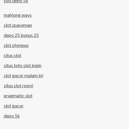
slot depo 5k
mahjong ways
slot spaceman
depo 25 bonus 25
slot olympus
situs slot
situs toto slot login
slot gacor malam ini
situs slot resmi
pragmatic slot
slot gacor
depo 5k