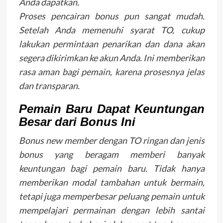
Anda dapatkan.
Proses pencairan bonus pun sangat mudah.
Setelah Anda memenuhi syarat TO, cukup
lakukan permintaan penarikan dan dana akan
segera dikirimkan ke akun Anda. Ini memberikan
rasa aman bagi pemain, karena prosesnya jelas
dan transparan.
Pemain Baru Dapat Keuntungan
Besar dari Bonus Ini
Bonus new member dengan TO ringan dan jenis
bonus yang beragam memberi banyak
keuntungan bagi pemain baru. Tidak hanya
memberikan modal tambahan untuk bermain,
tetapi juga memperbesar peluang pemain untuk
mempelajari permainan dengan lebih santai