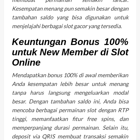
Kesempatan menang pun semakin besar dengan
tambahan saldo yang bisa digunakan untuk
menjelajahi berbagai slot gacor yang tersedia.
Keuntungan Bonus 100%
untuk New Member di Slot
Online
Mendapatkan bonus 100% di awal memberikan
Anda kesempatan lebih besar untuk menang
tanpa harus langsung mengeluarkan modal
besar. Dengan tambahan saldo ini, Anda bisa
mencoba berbagai permainan slot dengan RTP
tinggi, memanfaatkan fitur free spins, dan
memperpanjang durasi permainan. Selain itu,
deposit via QRIS membuat transaksi semakin