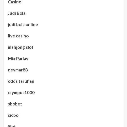
Casino
Judi Bola
judi bola online
live casino
mahjong slot
Mix Parlay
neymar88
odds taruhan
olympus1000
sbobet
sicbo
Slot