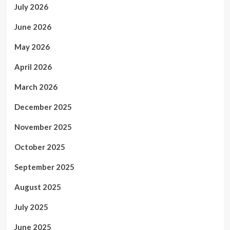
July 2026
June 2026
May 2026
April 2026
March 2026
December 2025
November 2025
October 2025
September 2025
August 2025
July 2025
June 2025