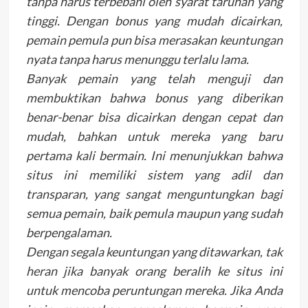
tanpa harus terbebani oleh syarat taruhan yang
tinggi. Dengan bonus yang mudah dicairkan,
pemain pemula pun bisa merasakan keuntungan
nyata tanpa harus menunggu terlalu lama.
Banyak pemain yang telah menguji dan
membuktikan bahwa bonus yang diberikan
benar-benar bisa dicairkan dengan cepat dan
mudah, bahkan untuk mereka yang baru
pertama kali bermain. Ini menunjukkan bahwa
situs ini memiliki sistem yang adil dan
transparan, yang sangat menguntungkan bagi
semua pemain, baik pemula maupun yang sudah
berpengalaman.
Dengan segala keuntungan yang ditawarkan, tak
heran jika banyak orang beralih ke situs ini
untuk mencoba peruntungan mereka. Jika Anda