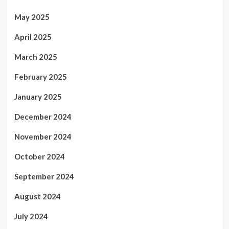
May 2025
April 2025
March 2025
February 2025
January 2025
December 2024
November 2024
October 2024
September 2024
August 2024
July 2024