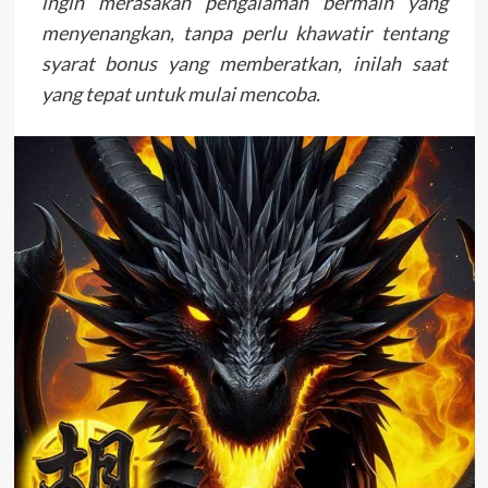
ingin merasakan pengalaman bermain yang
menyenangkan, tanpa perlu khawatir tentang
syarat bonus yang memberatkan, inilah saat
yang tepat untuk mulai mencoba.