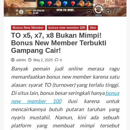
Bonus New Member
bonus new member 100
Slot
TO x5, x7, x8 Bukan Mimpi!
Bonus New Member Terbukti
Gampang Cair!
0
admin
May 2, 2025
Banyak pemain judi online merasa ragu
memanfaatkan bonus new member karena satu
alasan: syarat TO (turnover) yang terlalu tinggi.
Di situs lain, bonus besar seringkali hanya
bonus
new member 100
ilusi karena untuk
mencairkannya butuh putaran taruhan yang
nyaris mustahil. Namun, kini ada sebuah
platform yang membuat mimpi tersebut