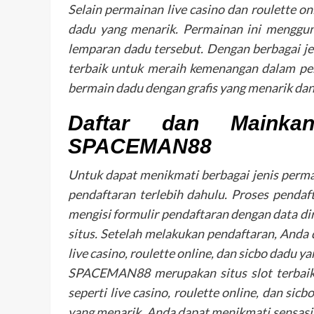
Selain permainan live casino dan roulette
dadu yang menarik. Permainan ini menggun
lemparan dadu tersebut. Dengan berbagai jen
terbaik untuk meraih kemenangan dalam p
bermain dadu dengan grafis yang menarik dan
Daftar dan Mainka
SPACEMAN88
Untuk dapat menikmati berbagai jenis per
pendaftaran terlebih dahulu. Proses pendaf
mengisi formulir pendaftaran dengan data dir
situs. Setelah melakukan pendaftaran, Anda
live casino, roulette online, dan sicbo dadu
SPACEMAN88 merupakan situs slot terbaik
seperti live casino, roulette online, dan si
yang menarik, Anda dapat menikmati sensasi 