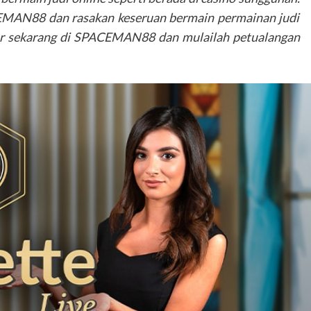
EMAN88 dan rasakan keseruan bermain permainan judi
ar sekarang di SPACEMAN88 dan mulailah petualangan