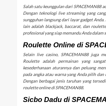
Salah satu keunggulan dari SPACEMAN88 ada
Dengan teknologi live streaming yang cang
sungguhan langsung dari layar gadget Anda. 
lain adalah blackjack, baccarat, dan roulet
profesional yang siap memandu Anda dalam s
Roulette Online di SP
Selain live casino, SPACEMAN88 juga me
Roulette adalah permainan yang sangat
kesederhanaan aturannya dan peluang men
pada angka atau warna yang Anda pilih dan
Dengan berbagai jenis taruhan yang tersed
roulette online di SPACEMAN88.
Sicbo Dadu di SPACEM