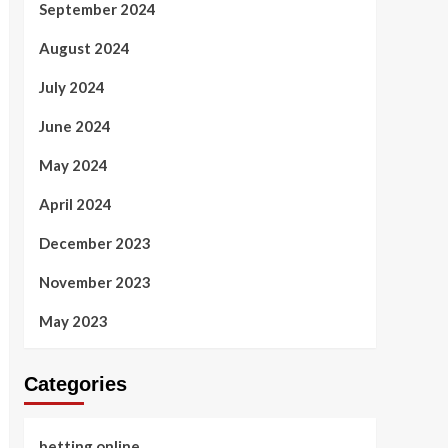
September 2024
August 2024
July 2024
June 2024
May 2024
April 2024
December 2023
November 2023
May 2023
Categories
betting online