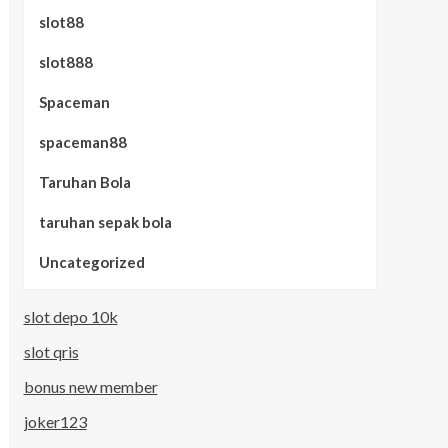
slot88
slot888
Spaceman
spaceman88
Taruhan Bola
taruhan sepak bola
Uncategorized
slot depo 10k
slot qris
bonus new member
joker123