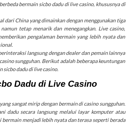
berbeda bermain sicbo dadu di live casino, khususnya di
sal dari China yang dimainkan dengan menggunakan tiga
 namun tetap menarik dan menegangkan. Live casino,
 memberikan pengalaman bermain yang lebih nyata dan
ional.
berinteraksi langsung dengan dealer dan pemain lainnya
casino sungguhan. Berikut adalah beberapa keuntungan
 sicbo dadu di live casino.
bo Dadu di Live Casino
yang sangat mirip dengan bermain di casino sungguhan.
ni dadu secara langsung melalui layar komputer atau
bermain menjadi lebih nyata dan terasa seperti berada