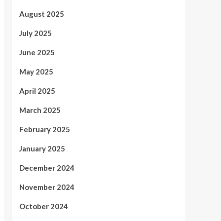
August 2025
July 2025
June 2025
May 2025
April 2025
March 2025
February 2025
January 2025
December 2024
November 2024
October 2024