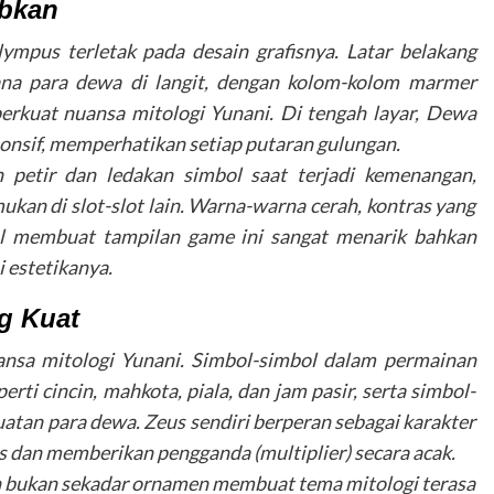
ubkan
lympus
terletak pada desain grafisnya. Latar belakang
a para dewa di langit, dengan kolom-kolom marmer
kuat nuansa mitologi Yunani. Di tengah layar, Dewa
onsif, memperhatikan setiap putaran gulungan.
an petir dan ledakan simbol saat terjadi kemenangan,
kan di slot-slot lain. Warna-warna cerah, kontras yang
bol membuat tampilan game ini sangat menarik bahkan
 estetikanya.
g Kuat
ansa mitologi Yunani. Simbol-simbol dalam permainan
erti cincin, mahkota, piala, dan jam pasir, serta simbol-
tan para dewa. Zeus sendiri berperan sebagai karakter
 dan memberikan pengganda (multiplier) secara acak.
an bukan sekadar ornamen membuat tema mitologi terasa