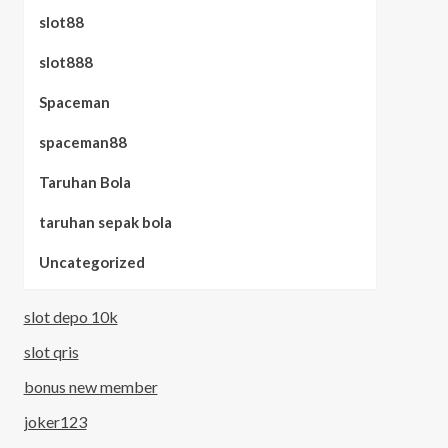
slot88
slot888
Spaceman
spaceman88
Taruhan Bola
taruhan sepak bola
Uncategorized
slot depo 10k
slot qris
bonus new member
joker123