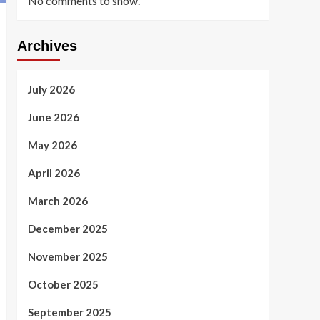
No comments to show.
Archives
July 2026
June 2026
May 2026
April 2026
March 2026
December 2025
November 2025
October 2025
September 2025