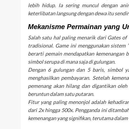
lebih hidup. Ia sering muncul dengan an
keterlibatan langsung dengan dewa itu sendir
Mekanisme Permainan yang Un
Salah satu hal paling menarik dari
Gates of
tradisional. Game ini menggunakan sistem 
berarti pemain mendapatkan kemenangan buk
simbol serupa di mana saja di gulungan.
Dengan 6 gulungan dan 5 baris, simbol y
menghasilkan pembayaran. Setelah kemenan
pemenang akan hilang dan digantikan ole
beruntun dalam satu putaran.
Fitur yang paling menonjol adalah kehadira
dari 2x hingga 500x. Pengganda ini ditamba
kemenangan yang signifikan, terutama dala