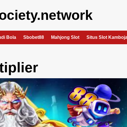
ciety.network
udi Bola
Sbobet88
Mahjong Slot
Situs Slot Kamboj
iplier