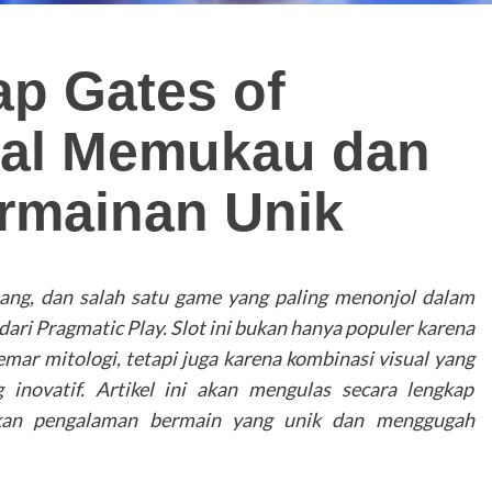
p Gates of
ual Memukau dan
rmainan Unik
ang, dan salah satu game yang paling menonjol dalam
dari Pragmatic Play. Slot ini bukan hanya populer karena
r mitologi, tetapi juga karena kombinasi visual yang
ovatif. Artikel ini akan mengulas secara lengkap
an pengalaman bermain yang unik dan menggugah