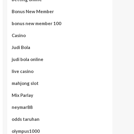
Bonus New Member
bonus new member 100
Casino
Judi Bola
judi bola online
live casino
mahjong slot
Mix Parlay
neymar88
odds taruhan
olympus1000