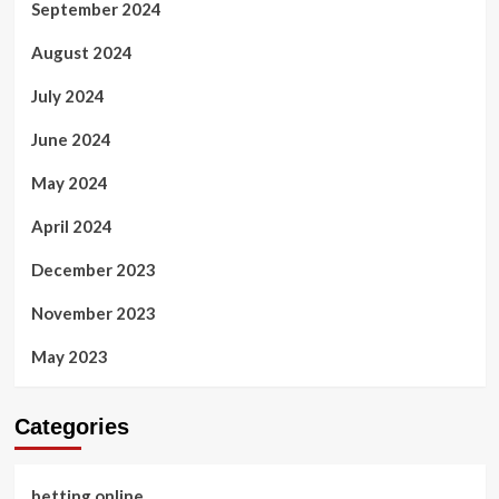
September 2024
August 2024
July 2024
June 2024
May 2024
April 2024
December 2023
November 2023
May 2023
Categories
betting online