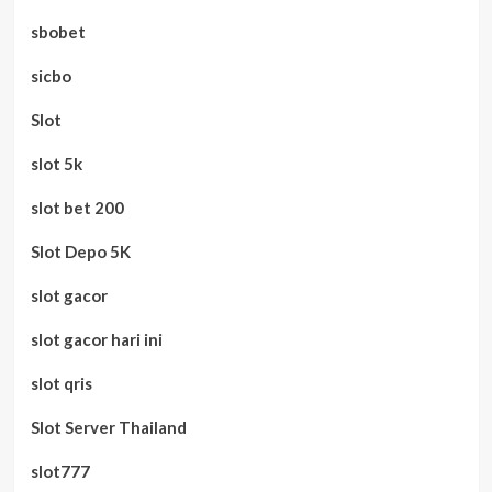
sbobet
sicbo
Slot
slot 5k
slot bet 200
Slot Depo 5K
slot gacor
slot gacor hari ini
slot qris
Slot Server Thailand
slot777