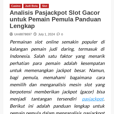
Casino
Judi Bola
Slot
Analisis Pasjackpot Slot Gacor
untuk Pemain Pemula Panduan
Lengkap
0
Urn8878697
July 1, 2024
Permainan slot online semakin populer di
kalangan pemain judi daring, termasuk di
Indonesia. Salah satu faktor yang menarik
perhatian para pemain adalah kesempatan
untuk memenangkan jackpot besar. Namun,
bagi pemula, memahami bagaimana cara
memilih dan menganalisis mesin slot yang
berpotensi memberikan jackpot (gacor) bisa
menjadi tantangan tersendiri
pasjackpot
.
Berikut ini adalah panduan lengkap untuk
pemain pemula dalam menganalisis pasjackpot