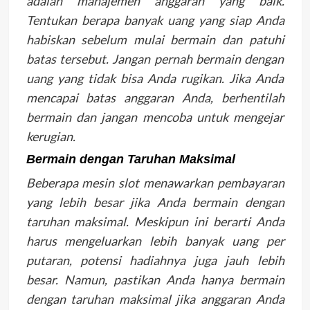
adalah manajemen anggaran yang baik.
Tentukan berapa banyak uang yang siap Anda
habiskan sebelum mulai bermain dan patuhi
batas tersebut. Jangan pernah bermain dengan
uang yang tidak bisa Anda rugikan. Jika Anda
mencapai batas anggaran Anda, berhentilah
bermain dan jangan mencoba untuk mengejar
kerugian.
Bermain dengan Taruhan Maksimal
Beberapa mesin slot menawarkan pembayaran
yang lebih besar jika Anda bermain dengan
taruhan maksimal. Meskipun ini berarti Anda
harus mengeluarkan lebih banyak uang per
putaran, potensi hadiahnya juga jauh lebih
besar. Namun, pastikan Anda hanya bermain
dengan taruhan maksimal jika anggaran Anda