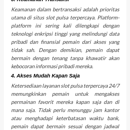
Keamanan dalam bertransaksi adalah prioritas
utama di situs slot pulsa terpercaya. Platform-
platform ini sering kali dilengkapi dengan
teknologi enkripsi tinggi yang melindungi data
pribadi dan finansial pemain dari akses yang
tidak sah. Dengan demikian, pemain dapat
bermain dengan tenang tanpa khawatir akan
kebocoran informasi pribadi mereka.
4. Akses Mudah Kapan Saja
Ketersediaan layanan slot pulsa terpercaya 24/7
memungkinkan pemain untuk mengakses
permainan favorit mereka kapan saja dan di
mana saja. Tidak perlu menunggu jam kantor
atau menghadapi keterbatasan waktu bank,
pemain dapat bermain sesuai dengan jadwal