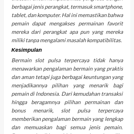
berbagai jenis perangkat, termasuk smartphone,
tablet, dan komputer. Hal ini memastikan bahwa
pemain dapat mengakses permainan favorit
mereka dari perangkat apa pun yang mereka
miliki tanpa mengalami masalah kompatibilitas.
Kesimpulan
Bermain slot pulsa terpercaya tidak hanya
menawarkan pengalaman bermain yang praktis
dan aman tetapi juga berbagai keuntungan yang
menjadikannya pilihan yang menarik bagi
pemain di Indonesia. Dari kemudahan transaksi
hingga beragamnya pilihan permainan dan
bonus menarik, slot pulsa terpercaya
memberikan pengalaman bermain yang lengkap
dan memuaskan bagi semua jenis pemain.