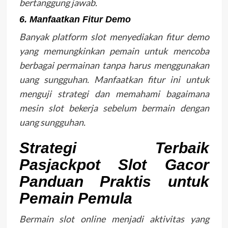
bertanggung jawab.
6. Manfaatkan Fitur Demo
Banyak platform slot menyediakan fitur demo
yang memungkinkan pemain untuk mencoba
berbagai permainan tanpa harus menggunakan
uang sungguhan. Manfaatkan fitur ini untuk
menguji strategi dan memahami bagaimana
mesin slot bekerja sebelum bermain dengan
uang sungguhan.
Strategi Terbaik
Pasjackpot Slot Gacor
Panduan Praktis untuk
Pemain Pemula
Bermain slot online menjadi aktivitas yang