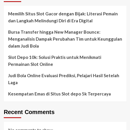
Memilih Situs Slot Gacor dengan Bijak: Literasi Pemain
dan Langkah Melindungi Diri di Era Digital
Bursa Transfer hingga New Manager Bounce:
Menganalisis Dampak Perubahan Tim untuk Keunggulan
dalam Judi Bola
Slot Depo 10k: Solusi Praktis untuk Menikmati
Permainan Slot Online
Judi Bola Online Evaluasi Prediksi, Pelajari Hasil Setelah
Laga
Kesempatan Emas di Situs Slot depo 5k Terpercaya
Recent Comments
No comments to show.