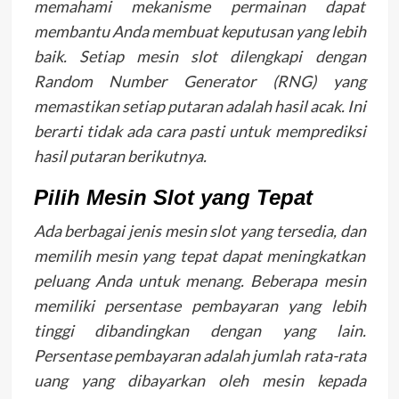
memahami mekanisme permainan dapat
membantu Anda membuat keputusan yang lebih
baik. Setiap mesin slot dilengkapi dengan
Random Number Generator (RNG) yang
memastikan setiap putaran adalah hasil acak. Ini
berarti tidak ada cara pasti untuk memprediksi
hasil putaran berikutnya.
Pilih Mesin Slot yang Tepat
Ada berbagai jenis mesin slot yang tersedia, dan
memilih mesin yang tepat dapat meningkatkan
peluang Anda untuk menang. Beberapa mesin
memiliki persentase pembayaran yang lebih
tinggi dibandingkan dengan yang lain.
Persentase pembayaran adalah jumlah rata-rata
uang yang dibayarkan oleh mesin kepada