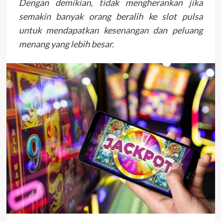
Dengan demikian, tidak mengherankan jika
semakin banyak orang beralih ke slot pulsa
untuk mendapatkan kesenangan dan peluang
menang yang lebih besar.