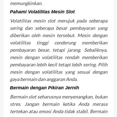
memungkinkan.
Pahami Volatilitas Mesin Slot
Volatilitas mesin slot merujuk pada seberapa
sering dan seberapa besar pembayaran yang
diberikan oleh mesin tersebut. Mesin dengan
volatilitas tinggi cenderung memberikan
pembayaran besar, tetapi jarang. Sebaliknya,
mesin dengan volatilitas rendah memberikan
pembayaran lebih kecil tetapi lebih sering. Pilih
mesin dengan volatilitas yang sesuai dengan
gaya bermain dan anggaran Anda.
Bermain dengan Pikiran Jernih
Bermain slot seharusnya menyenangkan, bukan
stres. Jangan bermain ketika Anda merasa
tertekan atau emosi Anda tidak stabil. Bermain