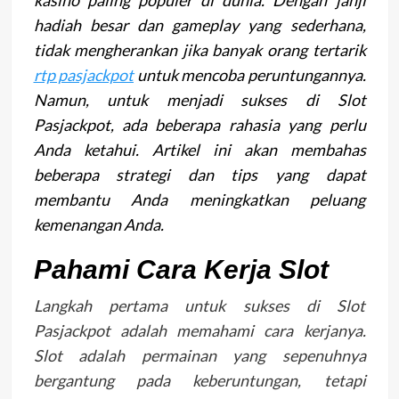
kasino paling populer di dunia. Dengan janji
hadiah besar dan gameplay yang sederhana,
tidak mengherankan jika banyak orang tertarik
rtp pasjackpot
untuk mencoba peruntungannya.
Namun, untuk menjadi sukses di Slot
Pasjackpot, ada beberapa rahasia yang perlu
Anda ketahui. Artikel ini akan membahas
beberapa strategi dan tips yang dapat
membantu Anda meningkatkan peluang
kemenangan Anda.
Pahami Cara Kerja Slot
Langkah pertama untuk sukses di Slot
Pasjackpot adalah memahami cara kerjanya.
Slot adalah permainan yang sepenuhnya
bergantung pada keberuntungan, tetapi