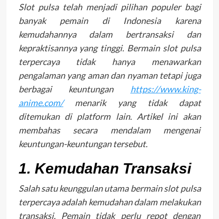
Slot pulsa telah menjadi pilihan populer bagi
banyak pemain di Indonesia karena
kemudahannya dalam bertransaksi dan
kepraktisannya yang tinggi. Bermain slot pulsa
terpercaya tidak hanya menawarkan
pengalaman yang aman dan nyaman tetapi juga
berbagai keuntungan
https://www.king-
anime.com/
menarik yang tidak dapat
ditemukan di platform lain. Artikel ini akan
membahas secara mendalam mengenai
keuntungan-keuntungan tersebut.
1. Kemudahan Transaksi
Salah satu keunggulan utama bermain slot pulsa
terpercaya adalah kemudahan dalam melakukan
transaksi. Pemain tidak perlu repot dengan