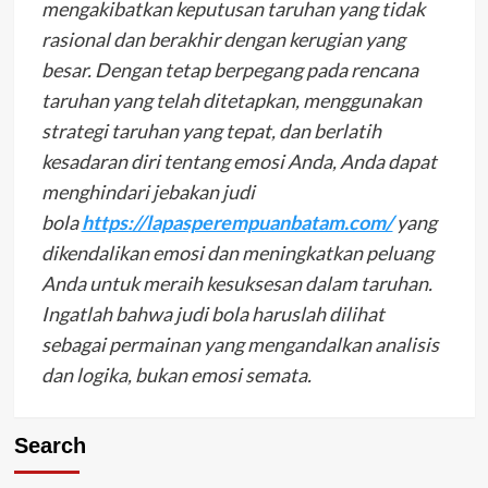
mengakibatkan keputusan taruhan yang tidak
rasional dan berakhir dengan kerugian yang
besar. Dengan tetap berpegang pada rencana
taruhan yang telah ditetapkan, menggunakan
strategi taruhan yang tepat, dan berlatih
kesadaran diri tentang emosi Anda, Anda dapat
menghindari jebakan judi
bola
https://lapasperempuanbatam.com/
yang
dikendalikan emosi dan meningkatkan peluang
Anda untuk meraih kesuksesan dalam taruhan.
Ingatlah bahwa judi bola haruslah dilihat
sebagai permainan yang mengandalkan analisis
dan logika, bukan emosi semata.
Search