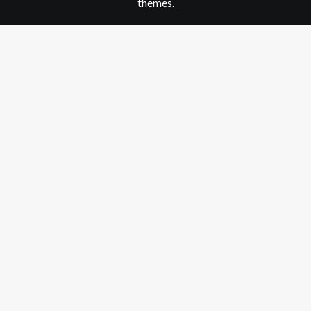
themes.