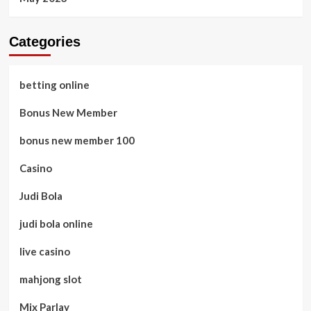
Categories
betting online
Bonus New Member
bonus new member 100
Casino
Judi Bola
judi bola online
live casino
mahjong slot
Mix Parlay