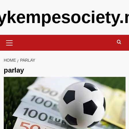
Skip
ykempesociety.
to
content
Primary
Menu
HOME
PARLAY
parlay