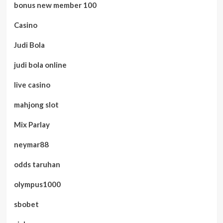
bonus new member 100
Casino
Judi Bola
judi bola online
live casino
mahjong slot
Mix Parlay
neymar88
odds taruhan
olympus1000
sbobet