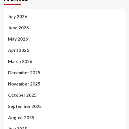
July 2026
June 2026
May 2026
April 2026
March 2026
December 2025
November 2025
October 2025
September 2025
August 2025
July 2025