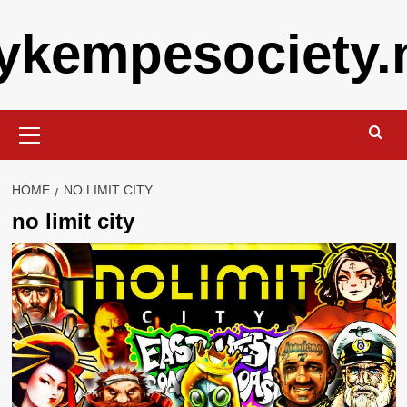
Skip
ykempesociety.
to
content
Primary
Menu
HOME
NO LIMIT CITY
no limit city