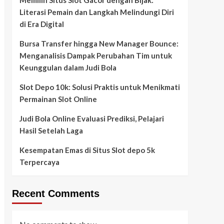
Memilih Situs Slot Gacor dengan Bijak:
Literasi Pemain dan Langkah Melindungi Diri
di Era Digital
Bursa Transfer hingga New Manager Bounce:
Menganalisis Dampak Perubahan Tim untuk
Keunggulan dalam Judi Bola
Slot Depo 10k: Solusi Praktis untuk Menikmati
Permainan Slot Online
Judi Bola Online Evaluasi Prediksi, Pelajari
Hasil Setelah Laga
Kesempatan Emas di Situs Slot depo 5k
Terpercaya
Recent Comments