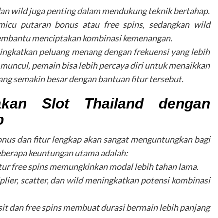
er dan wild juga penting dalam mendukung teknik bertahap.
micu putaran bonus atau free spins, sedangkan wild
membantu menciptakan kombinasi kemenangan.
ningkatkan peluang menang dengan frekuensi yang lebih
ni muncul, pemain bisa lebih percaya diri untuk menaikkan
ng semakin besar dengan bantuan fitur tersebut.
kan Slot Thailand dengan
p
nus dan fitur lengkap akan sangat menguntungkan bagi
eberapa keuntungan utama adalah:
itur free spins memungkinkan modal lebih tahan lama.
plier, scatter, dan wild meningkatkan potensi kombinasi
t dan free spins membuat durasi bermain lebih panjang