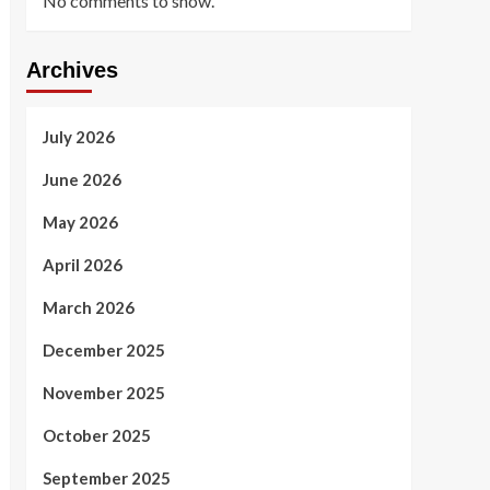
No comments to show.
Archives
July 2026
June 2026
May 2026
April 2026
March 2026
December 2025
November 2025
October 2025
September 2025