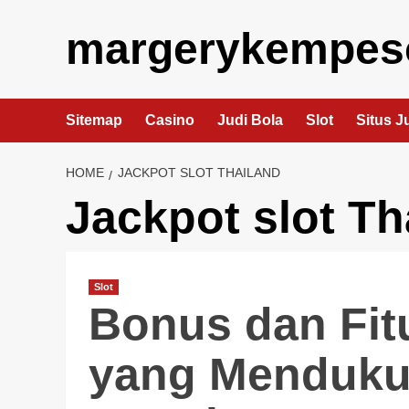
Skip
to
margerykempeso
content
Sitemap
Casino
Judi Bola
Slot
Situs J
HOME
JACKPOT SLOT THAILAND
Jackpot slot Th
Slot
Bonus dan Fitu
yang Menduku