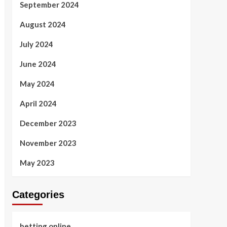
September 2024
August 2024
July 2024
June 2024
May 2024
April 2024
December 2023
November 2023
May 2023
Categories
betting online