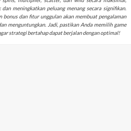
pins, multiplier, scatter, dan wild secara maksimal,
 dan meningkatkan peluang menang secara signifikan.
an bonus dan fitur unggulan akan membuat pengalaman
dan menguntungkan. Jadi, pastikan Anda memilih game
agar strategi bertahap dapat berjalan dengan optimal!