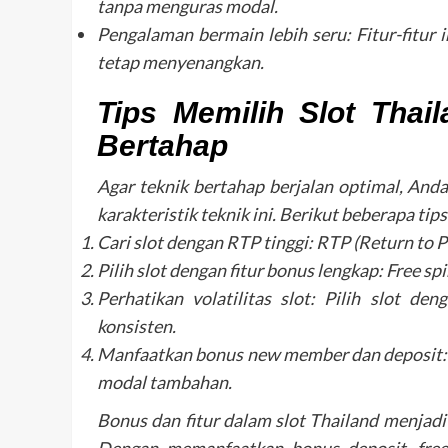
tanpa menguras modal.
Pengalaman bermain lebih seru: Fitur-fitur
tetap menyenangkan.
Tips Memilih Slot Thai
Bertahap
Agar teknik bertahap berjalan optimal, And
karakteristik teknik ini. Berikut beberapa tip
Cari slot dengan RTP tinggi: RTP (Return to 
Pilih slot dengan fitur bonus lengkap: Free spi
Perhatikan volatilitas slot: Pilih slot de
konsisten.
Manfaatkan bonus new member dan deposit:
modal tambahan.
Bonus dan fitur dalam slot Thailand menjadi