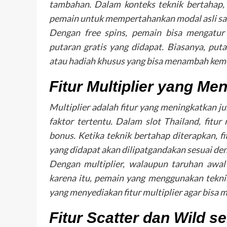
tambahan. Dalam konteks teknik bertahap,
pemain untuk mempertahankan modal asli sa
Dengan free spins, pemain bisa mengatur
putaran gratis yang didapat. Biasanya, puta
atau hadiah khusus yang bisa menambah keme
Fitur Multiplier yang M
Multiplier adalah fitur yang meningkatkan 
faktor tertentu. Dalam slot Thailand, fitur
bonus. Ketika teknik bertahap diterapkan, 
yang didapat akan dilipatgandakan sesuai deng
Dengan multiplier, walaupun taruhan awal k
karena itu, pemain yang menggunakan tekni
yang menyediakan fitur multiplier agar bisa
Fitur Scatter dan Wild 