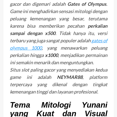
gacor dan digemari adalah
Gates of Olympus
.
Game ini menghadirkan sensasi mitologi dengan
peluang kemenangan yang besar, terutama
karena bisa memberikan pecahan
perkalian
sampai dengan x500
. Tidak hanya itu, versi
terbaru yang juga sangat populer adalah
gates of
olympus 1000
, yang menawarkan peluang
perkalian hingga
x1000
, menjadikan permainan
ini semakin menarik dan menguntungkan.
Situs slot paling gacor yang menyediakan kedua
game ini adalah
NEYMAR88
, platform
terpercaya yang dikenal dengan tingkat
kemenangan tinggi dan layanan profesional.
Tema Mitologi Yunani
yang Kuat dan Visual