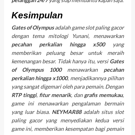
Kesimpulan
Gates of Olympus
adalah game slot paling gacor
dengan tema mitologi Yunani, menawarkan
pecahan perkalian hingga x500
yang
memberikan peluang besar untuk meraih
kemenangan besar. Tidak hanya itu, versi
Gates
of Olympus 1000
menawarkan
pecahan
perkalian hingga x1000
, menjadikannya pilihan
yang sangat digemari oleh para pemain. Dengan
RTP tinggi
,
fitur menarik
, dan
grafis memukau
,
game ini menawarkan pengalaman bermain
yang luar biasa.
NEYMAR88
adalah situs slot
paling gacor yang menyediakan kedua versi
game ini, memberikan kesempatan bagi pemain