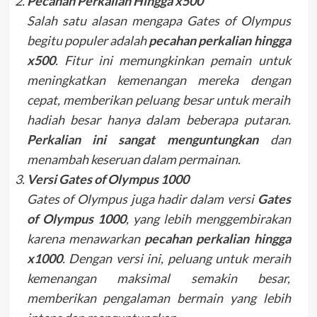
Pecahan Perkalian Hingga x500
Salah satu alasan mengapa Gates of Olympus
begitu populer adalah
pecahan perkalian hingga
x500
. Fitur ini memungkinkan pemain untuk
meningkatkan kemenangan mereka dengan
cepat, memberikan peluang besar untuk meraih
hadiah besar hanya dalam beberapa putaran.
Perkalian ini sangat menguntungkan
dan
menambah keseruan dalam permainan.
Versi Gates of Olympus 1000
Gates of Olympus juga hadir dalam versi
Gates
of Olympus 1000
, yang lebih menggembirakan
karena menawarkan
pecahan perkalian hingga
x1000
. Dengan versi ini, peluang untuk meraih
kemenangan maksimal semakin besar,
memberikan pengalaman bermain yang lebih