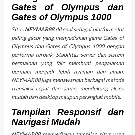
Gates of Olympus dan
Gates of Olympus 1000
Situs
NEYMAR88
dikenal sebagai platform slot
paling gacor yang menyediakan game Gates of
Olympus dan Gates of Olympus 1000 dengan
performa terbaik. Stabilitas server dan sistem
permainan yang fair membuat pengalaman
bermain menjadi lebih nyaman dan aman.
NEYMAR88 juga menawarkan berbagai metode
transaksi cepat dan aman, mendukung akses
mudah dari desktop maupun perangkat mobile.
Tampilan Responsif dan
Navigasi Mudah
NEYMAR88 menyediakan tampilan situs yang