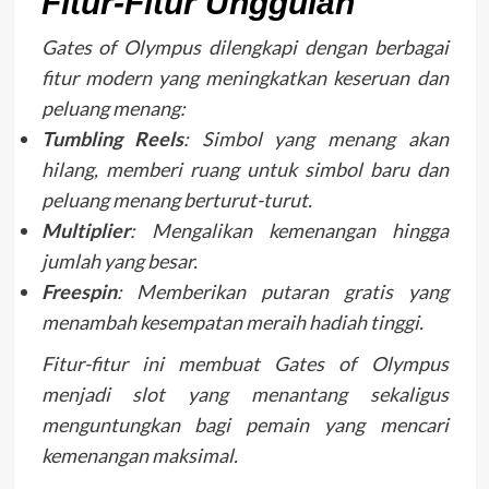
Fitur-Fitur Unggulan
Gates of Olympus dilengkapi dengan berbagai
fitur modern yang meningkatkan keseruan dan
peluang menang:
Tumbling Reels
: Simbol yang menang akan
hilang, memberi ruang untuk simbol baru dan
peluang menang berturut-turut.
Multiplier
: Mengalikan kemenangan hingga
jumlah yang besar.
Freespin
: Memberikan putaran gratis yang
menambah kesempatan meraih hadiah tinggi.
Fitur-fitur ini membuat Gates of Olympus
menjadi slot yang menantang sekaligus
menguntungkan bagi pemain yang mencari
kemenangan maksimal.