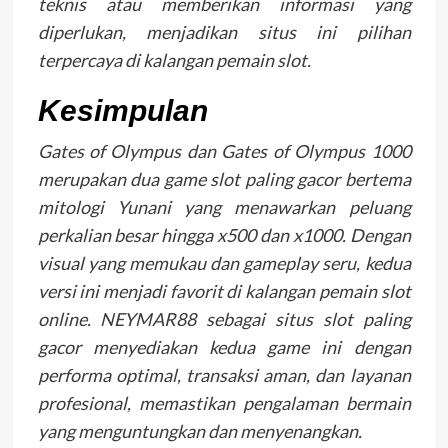
teknis atau memberikan informasi yang
diperlukan, menjadikan situs ini pilihan
terpercaya di kalangan pemain slot.
Kesimpulan
Gates of Olympus dan Gates of Olympus 1000
merupakan dua game slot paling gacor bertema
mitologi Yunani yang menawarkan peluang
perkalian besar hingga x500 dan x1000. Dengan
visual yang memukau dan gameplay seru, kedua
versi ini menjadi favorit di kalangan pemain slot
online. NEYMAR88 sebagai situs slot paling
gacor menyediakan kedua game ini dengan
performa optimal, transaksi aman, dan layanan
profesional, memastikan pengalaman bermain
yang menguntungkan dan menyenangkan.