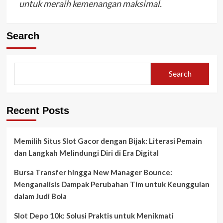
untuk meraih kemenangan maksimal.
Search
Search
Recent Posts
Memilih Situs Slot Gacor dengan Bijak: Literasi Pemain
dan Langkah Melindungi Diri di Era Digital
Bursa Transfer hingga New Manager Bounce:
Menganalisis Dampak Perubahan Tim untuk Keunggulan
dalam Judi Bola
Slot Depo 10k: Solusi Praktis untuk Menikmati