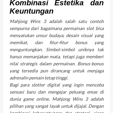
Kombinasi Estetika dan
Keuntungan
Mahjong Wins 3 adalah salah satu contoh
sempurna dari bagaimana permainan slot bisa
menyatukan unsur budaya, desain visual yang
memikat, dan fitur-fitur bonus yang
menguntungkan. Simbol-simbol uniknya tak
hanya memanjakan mata, tetapi juga memberi
nilai strategis dalam permainan. Bonus-bonus
yang tersedia pun dirancang untuk menjaga
adrenalin pemain tetap tinggi.
Bagi para slotter digital yang ingin mencoba
sensasi baru dan mengejar peluang emas di
dunia game online, Mahjong Wins 3 adalah
pilihan yang sangat layak untuk dijajal. Dengan
kombinasi keberuntungan dan strategi, siapa