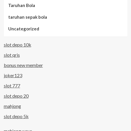
Taruhan Bola
taruhan sepak bola
Uncategorized
slot depo 10k
slot qris
bonus new member
joker123
slot 777
slot depo 20
mahjong
slot depo 5k
mahjong ways