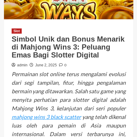
Slot
Simbol Unik dan Bonus Menarik
di Mahjong Wins 3: Peluang
Emas Bagi Slotter Digital
0
admin
June 2, 2025
Permainan slot online terus mengalami evolusi
dari segi tampilan, fitur, hingga pengalaman
bermain yang ditawarkan. Salah satu game yang
menyita perhatian para slotter digital adalah
Mahjong Wins 3, kelanjutan dari seri populer
mahjong wins 3 black scatter
yang telah dikenal
luas oleh para pemain di Asia maupun
internasional. Dalam versi terbarunya ini,