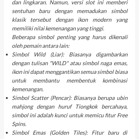
dan lingkaran. Namun, versi slot ini memberi
sentuhan baru dengan memadukan simbol
klasik tersebut dengan ikon modern yang
memiliki nilai kemenangan yang tinggi.
Beberapa simbol penting yang harus dikenali
oleh pemain antara lain:
Simbol Wild (Liar): Biasanya digambarkan
dengan tulisan "WILD" atau simbol naga emas,
ikon ini dapat menggantikan semua simbol biasa
untuk membantu membentuk kombinasi
kemenangan.
Simbol Scatter (Pencar): Biasanya berupa ubin
mahjong dengan huruf Tiongkok bercahaya,
simbol ini adalah kunci untuk memicu fitur Free
Spins.
Simbol Emas (Golden Tiles): Fitur baru di