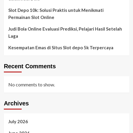
Slot Depo 10k: Solusi Praktis untuk Menikmati
Permainan Slot Online
Judi Bola Online Evaluasi Prediksi, Pelajari Hasil Setelah
Laga
Kesempatan Emas di Situs Slot depo 5k Terpercaya
Recent Comments
No comments to show.
Archives
July 2026
June 2026