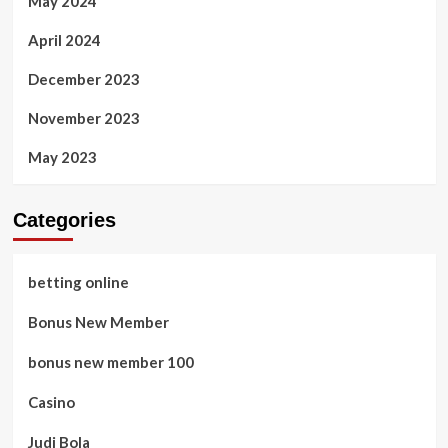
May 2024
April 2024
December 2023
November 2023
May 2023
Categories
betting online
Bonus New Member
bonus new member 100
Casino
Judi Bola