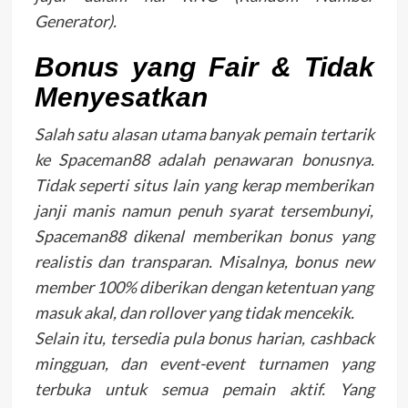
Generator).
Bonus yang Fair & Tidak
Menyesatkan
Salah satu alasan utama banyak pemain tertarik
ke Spaceman88 adalah penawaran bonusnya.
Tidak seperti situs lain yang kerap memberikan
janji manis namun penuh syarat tersembunyi,
Spaceman88 dikenal memberikan bonus yang
realistis dan transparan. Misalnya, bonus new
member 100% diberikan dengan ketentuan yang
masuk akal, dan rollover yang tidak mencekik.
Selain itu, tersedia pula bonus harian, cashback
mingguan, dan event-event turnamen yang
terbuka untuk semua pemain aktif. Yang