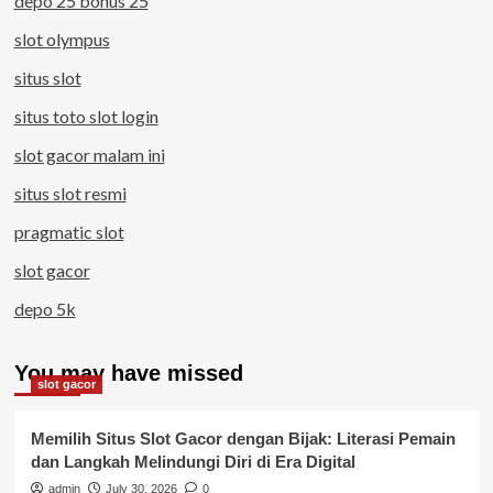
depo 25 bonus 25
slot olympus
situs slot
situs toto slot login
slot gacor malam ini
situs slot resmi
pragmatic slot
slot gacor
depo 5k
You may have missed
slot gacor
Memilih Situs Slot Gacor dengan Bijak: Literasi Pemain
dan Langkah Melindungi Diri di Era Digital
admin
July 30, 2026
0