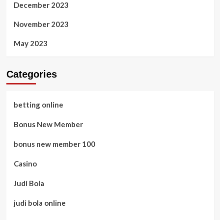
December 2023
November 2023
May 2023
Categories
betting online
Bonus New Member
bonus new member 100
Casino
Judi Bola
judi bola online