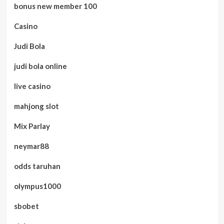
bonus new member 100
Casino
Judi Bola
judi bola online
live casino
mahjong slot
Mix Parlay
neymar88
odds taruhan
olympus1000
sbobet