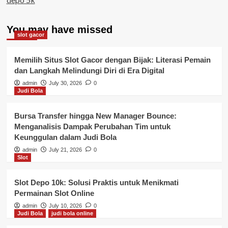
You may have missed
slot gacor
Memilih Situs Slot Gacor dengan Bijak: Literasi Pemain
dan Langkah Melindungi Diri di Era Digital
admin
July 30, 2026
0
Judi Bola
Bursa Transfer hingga New Manager Bounce:
Menganalisis Dampak Perubahan Tim untuk
Keunggulan dalam Judi Bola
admin
July 21, 2026
0
Slot
Slot Depo 10k: Solusi Praktis untuk Menikmati
Permainan Slot Online
admin
July 10, 2026
0
Judi Bola
judi bola online