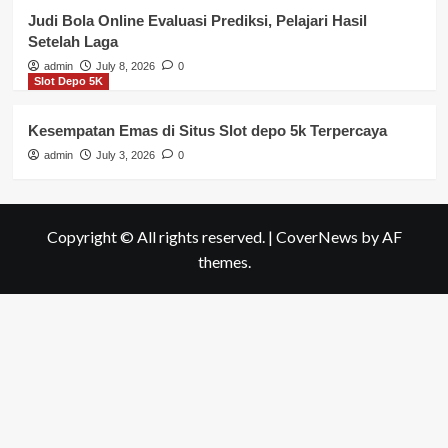
Judi Bola Online Evaluasi Prediksi, Pelajari Hasil
Setelah Laga
admin
July 8, 2026
0
Slot Depo 5K
Kesempatan Emas di Situs Slot depo 5k Terpercaya
admin
July 3, 2026
0
Copyright © All rights reserved.
|
CoverNews
by AF
themes.