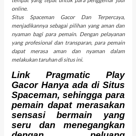
tempat yang tepat untuk para penggemar judi
online.
Situs Spaceman Gacor Dan Terpercaya,
menjadikannya sebagai pilihan yang aman dan
nyaman bagi para pemain. Dengan pelayanan
yang profesional dan transparan, para pemain
dapat merasa aman dan nyaman dalam
melakukan taruhan di situs ini.
Link Pragmatic Play
Gacor Hanya ada di Situs
Spaceman, sehingga para
pemain dapat merasakan
sensasi bermain yang
seru dan menegangkan
dengan peluang