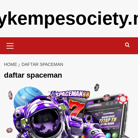
Skip
ykempesociety.
to
content
Primary
Menu
HOME
DAFTAR SPACEMAN
daftar spaceman