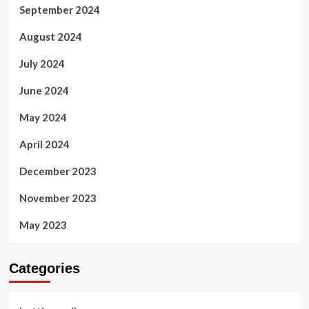
September 2024
August 2024
July 2024
June 2024
May 2024
April 2024
December 2023
November 2023
May 2023
Categories