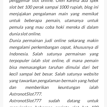
penggemar slot online. Oleh karena ada spek
slot bet 100 perak sampai 1000 rupiah, blog ini
menjajakan pengalaman main yang memikat
untuk beberapa pemain, utamanya untuk
pemula yang mau coba hoki mereka di dalam
dunia slot online.
Dunia permainan judi online sekarang makin
mengalami perkembangan cepat, khususnya di
Indonesia. Salah satunya permainan yang
terpopuler ialah slot online, di mana pemain
bisa memasangkan taruhan dimulai dari bet
kecil sampai bet besar. Salah satunya website
yang tawarkan pengalaman bermain yang hebat
dan memberikan keuntungan ialah
AstronotSlot777.
AstronotSlot777 sudah datang untuk