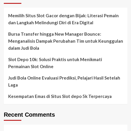
Memilih Situs Slot Gacor dengan Bijak: Literasi Pemain
dan Langkah Melindungi Diri di Era Digital
Bursa Transfer hingga New Manager Bounce:
Menganalisis Dampak Perubahan Tim untuk Keunggulan
dalam Judi Bola
Slot Depo 10k: Solusi Praktis untuk Menikmati
Permainan Slot Online
Judi Bola Online Evaluasi Prediksi, Pelajari Hasil Setelah
Laga
Kesempatan Emas di Situs Slot depo 5k Terpercaya
Recent Comments