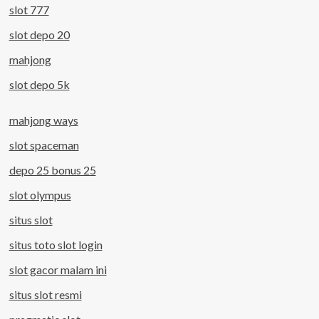
slot 777
slot depo 20
mahjong
slot depo 5k
mahjong ways
slot spaceman
depo 25 bonus 25
slot olympus
situs slot
situs toto slot login
slot gacor malam ini
situs slot resmi