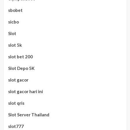
sbobet
sicbo
Slot
slot 5k
slot bet 200
Slot Depo 5K
slot gacor
slot gacor hari ini
slot qris
Slot Server Thailand
slot777