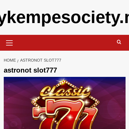
Skip
ykempesociety.
to
content
Primary
Menu
HOME
ASTRONOT SLOT777
astronot slot777