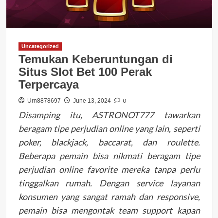
Uncategorized
Temukan Keberuntungan di
Situs Slot Bet 100 Perak
Terpercaya
0
Urn8878697
June 13, 2024
Disamping itu, ASTRONOT777 tawarkan
beragam tipe perjudian online yang lain, seperti
poker, blackjack, baccarat, dan roulette.
Beberapa pemain bisa nikmati beragam tipe
perjudian online favorite mereka tanpa perlu
tinggalkan rumah. Dengan service layanan
konsumen yang sangat ramah dan responsive,
pemain bisa mengontak team support kapan