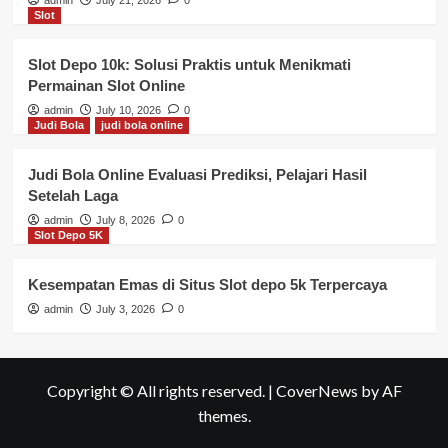
Slot
Slot Depo 10k: Solusi Praktis untuk Menikmati
Permainan Slot Online
admin
July 10, 2026
0
Judi Bola
judi bola online
Judi Bola Online Evaluasi Prediksi, Pelajari Hasil
Setelah Laga
admin
July 8, 2026
0
Slot Depo 5K
Kesempatan Emas di Situs Slot depo 5k Terpercaya
admin
July 3, 2026
0
Copyright © All rights reserved.
|
CoverNews
by AF
themes.