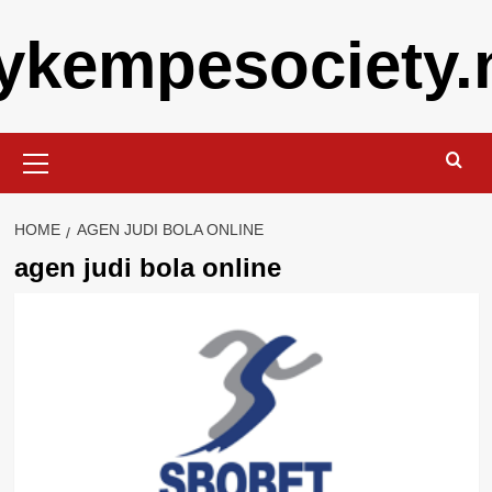
Skip
ykempesociety.
to
content
Primary
Menu
HOME
AGEN JUDI BOLA ONLINE
agen judi bola online