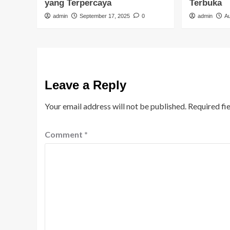
yang Terpercaya
Terbuka
admin
September 17, 2025
0
admin
A
Leave a Reply
Your email address will not be published.
Required fi
Comment
*