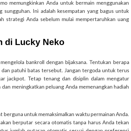
demo memungkinkan Anda untuk bermain menggunakan
ng sungguhan. Ini adalah kesempatan yang bagus untuk
ah strategi Anda sebelum mulai mempertaruhkan uang
n di Lucky Neko
 mengelola bankroll dengan bijaksana. Tentukan berapa
 dan patuhi batas tersebut. Jangan tergoda untuk terus
r jackpot. Tetap tenang dan disiplin dalam mengatur
ma dan meningkatkan peluang Anda memenangkan hadiah
gat berguna untuk memaksimalkan waktu permainan Anda.
t akan berputar secara otomatis tanpa harus Anda tekan
atur jumlah putaran otomatis sesuai dengan preferensi