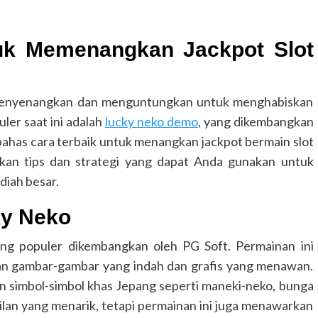
ntuk Memenangkan Jackpot Slot
g menyenangkan dan menguntungkan untuk menghabiskan
ler saat ini adalah
lucky neko demo
, yang dikembangkan
mbahas cara terbaik untuk menangkan jackpot bermain slot
kan tips dan strategi yang dapat Anda gunakan untuk
iah besar.
ky Neko
ang populer dikembangkan oleh PG Soft. Permainan ini
n gambar-gambar yang indah dan grafis yang menawan.
 simbol-simbol khas Jepang seperti maneki-neko, bunga
pilan yang menarik, tetapi permainan ini juga menawarkan