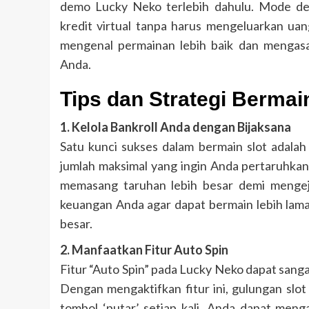
demo Lucky Neko terlebih dahulu. Mode 
kredit virtual tanpa harus mengeluarkan ua
mengenal permainan lebih baik dan mengas
Anda.
Tips dan Strategi Bermai
1. Kelola Bankroll Anda dengan Bijaksana
Satu kunci sukses dalam bermain slot adalah
jumlah maksimal yang ingin Anda pertaruhkan
memasang taruhan lebih besar demi mengeja
keuangan Anda agar dapat bermain lebih la
besar.
2. Manfaatkan Fitur Auto Spin
Fitur “Auto Spin” pada Lucky Neko dapat san
Dengan mengaktifkan fitur ini, gulungan slo
tombol ‘putar’ setiap kali. Anda dapat meng