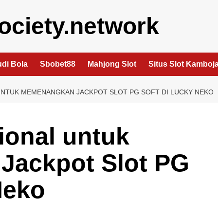
ciety.network
udi Bola
Sbobet88
Mahjong Slot
Situs Slot Kamboj
UNTUK MEMENANGKAN JACKPOT SLOT PG SOFT DI LUCKY NEKO
sional untuk
Jackpot Slot PG
Neko