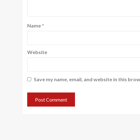
Name
*
Website
Save my name, email, and website in this brow