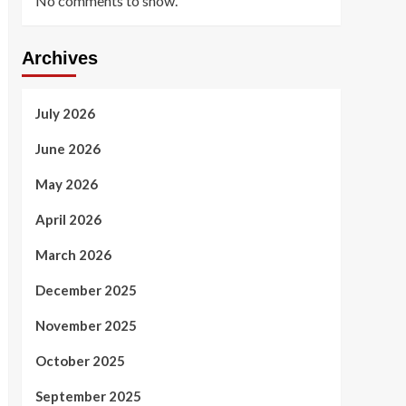
No comments to show.
Archives
July 2026
June 2026
May 2026
April 2026
March 2026
December 2025
November 2025
October 2025
September 2025