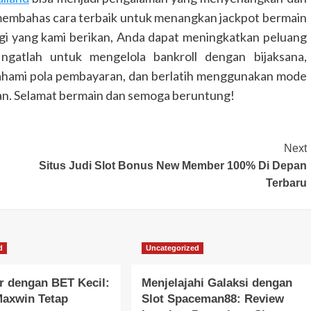
 membahas cara terbaik untuk menangkan jackpot bermain
egi yang kami berikan, Anda dapat meningkatkan peluang
gatlah untuk mengelola bankroll dengan bijaksana,
mahami pola pembayaran, dan berlatih menggunakan mode
n. Selamat bermain dan semoga beruntung!
Next
Situs Judi Slot Bonus New Member 100% Di Depan
Terbaru
d
Uncategorized
r dengan BET Kecil:
Menjelajahi Galaksi dengan
Maxwin Tetap
Slot Spaceman88: Review