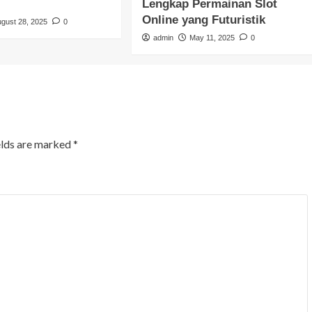
Lengkap Permainan Slot
Online yang Futuristik
ugust 28, 2025
0
admin
May 11, 2025
0
elds are marked
*