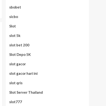
sbobet
sicbo
Slot
slot 5k
slot bet 200
Slot Depo 5K
slot gacor
slot gacor hari ini
slot qris
Slot Server Thailand
slot777