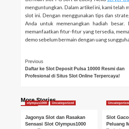
menguntungkan. Dalam artikel ini, kami telah
slot ini. Dengan menggunakan tips dan strat
Anda untuk memenangkan hadiah besar. In
memanfaatkan fitur-fitur yang tersedia, me
demo sebelum bermain dengan uang sungguha
Post
Previous
Daftar ke Slot Deposit Pulsa 10000 Resmi dan
Navigation
Profesional di Situs Slot Online Terpercaya!
More Stories
olympus1000
Uncategorized
Uncategorize
Jagonya Slot dan Rasakan
Slot Gaco
Sensasi Slot Olympus1000
Peluang 