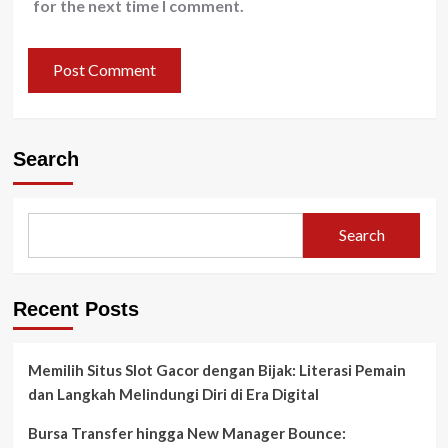
for the next time I comment.
Search
Search
Recent Posts
Memilih Situs Slot Gacor dengan Bijak: Literasi Pemain
dan Langkah Melindungi Diri di Era Digital
Bursa Transfer hingga New Manager Bounce: