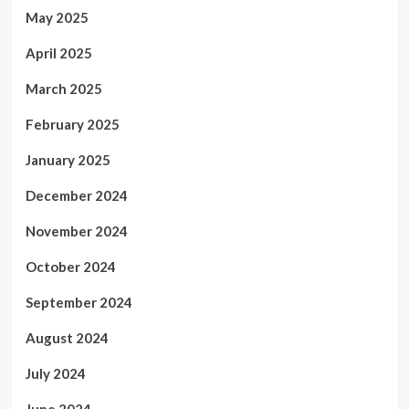
May 2025
April 2025
March 2025
February 2025
January 2025
December 2024
November 2024
October 2024
September 2024
August 2024
July 2024
June 2024