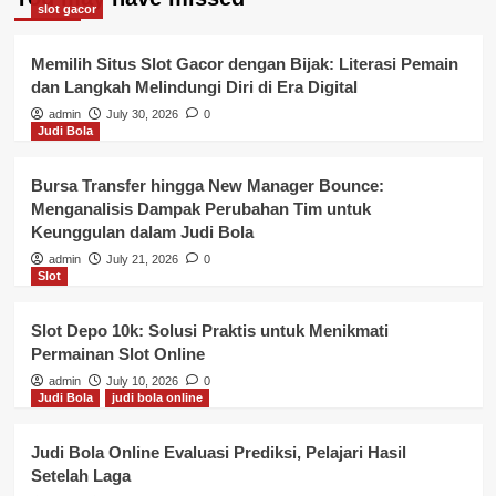
slot gacor
Memilih Situs Slot Gacor dengan Bijak: Literasi Pemain
dan Langkah Melindungi Diri di Era Digital
admin
July 30, 2026
0
Judi Bola
Bursa Transfer hingga New Manager Bounce:
Menganalisis Dampak Perubahan Tim untuk
Keunggulan dalam Judi Bola
admin
July 21, 2026
0
Slot
Slot Depo 10k: Solusi Praktis untuk Menikmati
Permainan Slot Online
admin
July 10, 2026
0
Judi Bola
judi bola online
Judi Bola Online Evaluasi Prediksi, Pelajari Hasil
Setelah Laga