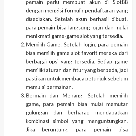
pemain perlu membuat akun di Slot88
dengan mengisi formulir pendaftaran yang
disediakan. Setelah akun berhasil dibuat,
para pemain bisa langsung login dan mulai
menikmati game-game slot yang tersedia.
Memilih Game: Setelah login, para pemain
bisa memilih game slot favorit mereka dari
berbagai opsi yang tersedia. Setiap game
memiliki aturan dan fitur yang berbeda, jadi
pastikan untuk membaca petunjuk sebelum
memulai permainan.
Bermain dan Menang: Setelah memilih
game, para pemain bisa mulai memutar
gulungan dan berharap mendapatkan
kombinasi simbol yang menguntungkan.
Jika beruntung, para pemain bisa