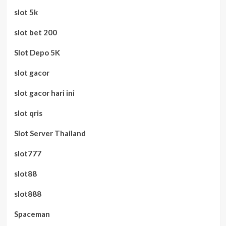
slot 5k
slot bet 200
Slot Depo 5K
slot gacor
slot gacor hari ini
slot qris
Slot Server Thailand
slot777
slot88
slot888
Spaceman