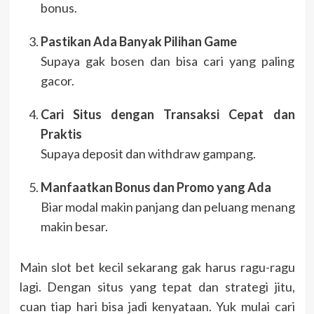
bonus.
Pastikan Ada Banyak Pilihan Game
Supaya gak bosen dan bisa cari yang paling
gacor.
Cari Situs dengan Transaksi Cepat dan
Praktis
Supaya deposit dan withdraw gampang.
Manfaatkan Bonus dan Promo yang Ada
Biar modal makin panjang dan peluang menang
makin besar.
Main slot bet kecil sekarang gak harus ragu-ragu
lagi. Dengan situs yang tepat dan strategi jitu,
cuan tiap hari bisa jadi kenyataan. Yuk mulai cari