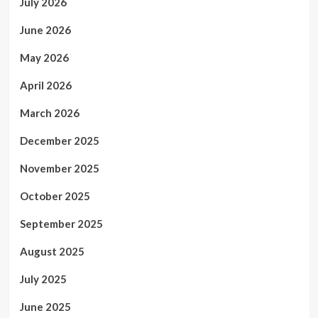
July 2026
June 2026
May 2026
April 2026
March 2026
December 2025
November 2025
October 2025
September 2025
August 2025
July 2025
June 2025