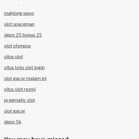
mahjong ways
slot spaceman
depo 25 bonus 25
slot olympus
situs slot
situs toto slot login
slot gacor malam ini
situs slot resmi
pragmatic slot
slot gacor
depo 5k