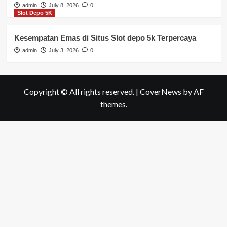
admin
July 8, 2026
0
Slot Depo 5K
Kesempatan Emas di Situs Slot depo 5k Terpercaya
admin
July 3, 2026
0
Copyright © All rights reserved.
|
CoverNews
by AF
themes.