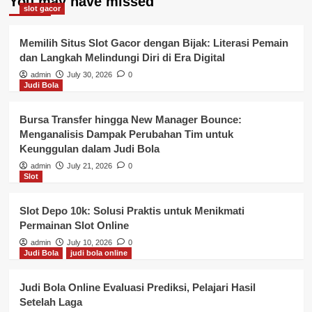
You may have missed
slot gacor
Memilih Situs Slot Gacor dengan Bijak: Literasi Pemain
dan Langkah Melindungi Diri di Era Digital
admin
July 30, 2026
0
Judi Bola
Bursa Transfer hingga New Manager Bounce:
Menganalisis Dampak Perubahan Tim untuk
Keunggulan dalam Judi Bola
admin
July 21, 2026
0
Slot
Slot Depo 10k: Solusi Praktis untuk Menikmati
Permainan Slot Online
admin
July 10, 2026
0
Judi Bola
judi bola online
Judi Bola Online Evaluasi Prediksi, Pelajari Hasil
Setelah Laga