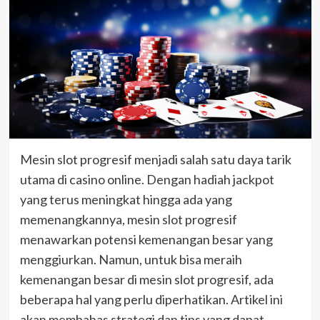
Mesin slot progresif menjadi salah satu daya tarik
utama di casino online. Dengan hadiah jackpot
yang terus meningkat hingga ada yang
memenangkannya, mesin slot progresif
menawarkan potensi kemenangan besar yang
menggiurkan. Namun, untuk bisa meraih
kemenangan besar di mesin slot progresif, ada
beberapa hal yang perlu diperhatikan. Artikel ini
akan membahas strategi dan tips yang dapat