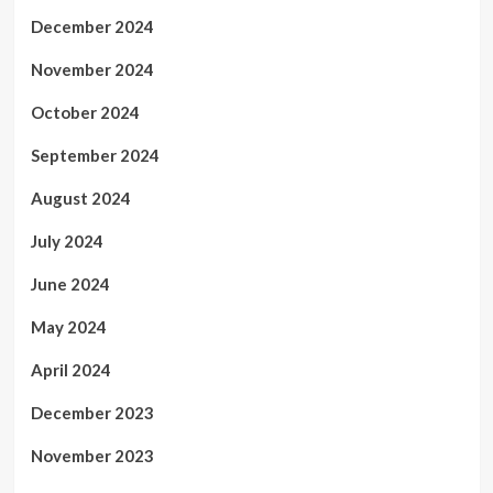
December 2024
November 2024
October 2024
September 2024
August 2024
July 2024
June 2024
May 2024
April 2024
December 2023
November 2023