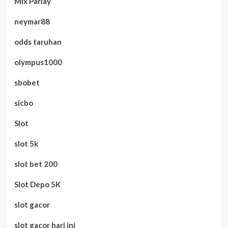
Mix Parlay
neymar88
odds taruhan
olympus1000
sbobet
sicbo
Slot
slot 5k
slot bet 200
Slot Depo 5K
slot gacor
slot gacor hari ini