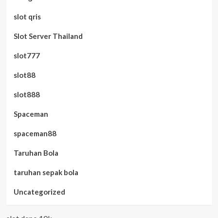
slot qris
Slot Server Thailand
slot777
slot88
slot888
Spaceman
spaceman88
Taruhan Bola
taruhan sepak bola
Uncategorized